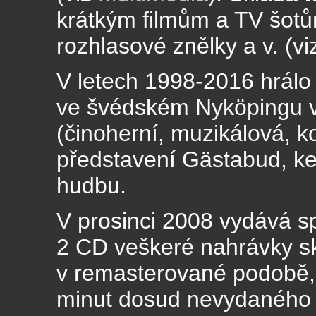
krátkým filmům a TV šotům
rozhlasové znělky a v. (v
V letech 1998-2016 hrálo
ve švédském Nyköpingu v
(činoherní, muzikálová, k
představení Gästabud, ke
hudbu.
V prosinci 2008 vydává s
2 CD veškeré nahrávky 
v remasterované podobě, v
minut dosud nevydaného 