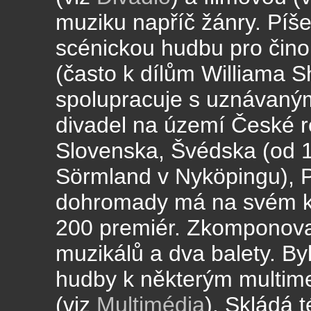
muziku napříč žánry. Píš
scénickou hudbu pro čino
(často k dílům Williama 
spolupracuje s uznávaným
divadel na území České r
Slovenska, Švédska (od 1
Sörmland v Nyköpingu), P
dohromady má na svém ko
200 premiér. Zkomponova
muzikálů a dva balety. B
hudby k některým multim
(viz
Multimédia
). Skládá 