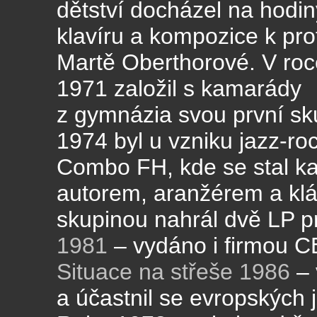
dětství docházel na hodin
klavíru a kompozice k pro
Martě Oberthorové. V roc
1971 založil s kamarády
z gymnázia svou první sk
1974 byl u vzniku jazz-ro
Combo FH, kde se stal k
autorem, aranžérem a klá
skupinou nahrál dvě LP p
1981
– vydáno i firmou C
Situace na střeše 1986
– 
a účastnil se evropských 