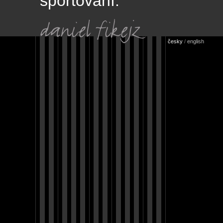
sportování.
česky
/
english