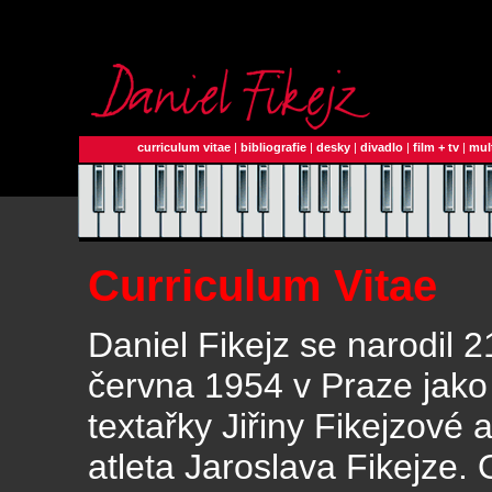
curriculum vitae
|
bibliografie
|
desky
|
divadlo
|
film + tv
|
mul
Curriculum Vitae
Daniel Fikejz se narodil 2
června 1954 v Praze jako
textařky Jiřiny Fikejzové 
atleta Jaroslava Fikejze.