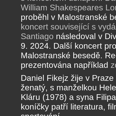
William Shakespeares Lo
proběhl v Malostranské b
koncert související s vyd
Santiago
následoval v Div
9. 2024. Další koncert pr
Malostranské besedě. Re
prezentována například
z
Daniel Fikejz žije v Praze
ženatý, s manželkou Hel
Kláru (1978) a syna Filip
koníčky patří literatura, f