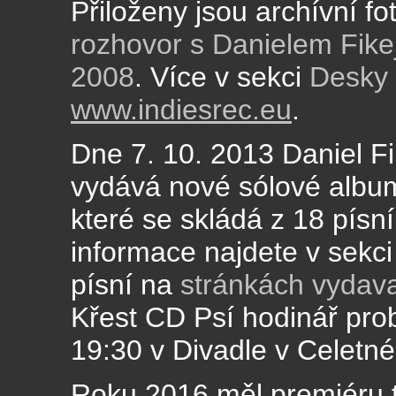
Přiloženy jsou archívní fo
rozhovor s Danielem Fike
2008
. Více v sekci
Desky
www.indiesrec.eu
.
Dne 7. 10. 2013 Daniel Fi
vydává nové sólové album
které se skládá z 18 písn
informace najdete v sekc
písní na
stránkách vydav
Křest CD Psí hodinář pro
19:30 v Divadle v Celetné
Roku 2016 měl premiéru te