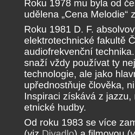
Roku 1978 mu byla od čes
udělena „Cena Melodie“ z
Roku 1981 D. F. absolvov
elektrotechnické fakultě
audiofrekvenční technika.
snaží vždy používat ty ne
technologie, ale jako hlav
upřednostňuje člověka, nik
Inspiraci získává z jazzu,
etnické hudby.
Od roku 1983 se více zam
(viz
Divadlo
) a filmovou (