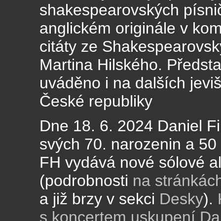
shakespearovských písniče
anglickém originále v ko
citáty ze Shakespearovsk
Martina Hilského. Předst
uváděno i na dalších jevi
České republiky
Dne 18. 6. 2024 Daniel Fik
svých 70. narozenin a 50
FH vydává nové sólové a
(podrobnosti
na stránkác
a již brzy v sekci
Desky
).
s koncertem uskupení Dan