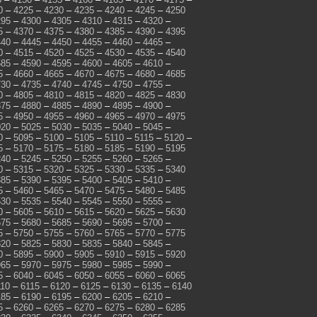
0
–
4225
–
4230
–
4235
–
4240
–
4245
–
4250
295
–
4300
–
4305
–
4310
–
4315
–
4320
–
5
–
4370
–
4375
–
4380
–
4385
–
4390
–
4395
440
–
4445
–
4450
–
4455
–
4460
–
4465
–
0
–
4515
–
4520
–
4525
–
4530
–
4535
–
4540
585
–
4590
–
4595
–
4600
–
4605
–
4610
–
5
–
4660
–
4665
–
4670
–
4675
–
4680
–
4685
730
–
4735
–
4740
–
4745
–
4750
–
4755
–
0
–
4805
–
4810
–
4815
–
4820
–
4825
–
4830
875
–
4880
–
4885
–
4890
–
4895
–
4900
–
5
–
4950
–
4955
–
4960
–
4965
–
4970
–
4975
020
–
5025
–
5030
–
5035
–
5040
–
5045
–
0
–
5095
–
5100
–
5105
–
5110
–
5115
–
5120
–
5
–
5170
–
5175
–
5180
–
5185
–
5190
–
5195
240
–
5245
–
5250
–
5255
–
5260
–
5265
–
0
–
5315
–
5320
–
5325
–
5330
–
5335
–
5340
385
–
5390
–
5395
–
5400
–
5405
–
5410
–
5
–
5460
–
5465
–
5470
–
5475
–
5480
–
5485
530
–
5535
–
5540
–
5545
–
5550
–
5555
–
0
–
5605
–
5610
–
5615
–
5620
–
5625
–
5630
675
–
5680
–
5685
–
5690
–
5695
–
5700
–
5
–
5750
–
5755
–
5760
–
5765
–
5770
–
5775
820
–
5825
–
5830
–
5835
–
5840
–
5845
–
0
–
5895
–
5900
–
5905
–
5910
–
5915
–
5920
965
–
5970
–
5975
–
5980
–
5985
–
5990
–
5
–
6040
–
6045
–
6050
–
6055
–
6060
–
6065
110
–
6115
–
6120
–
6125
–
6130
–
6135
–
6140
185
–
6190
–
6195
–
6200
–
6205
–
6210
–
5
–
6260
–
6265
–
6270
–
6275
–
6280
–
6285