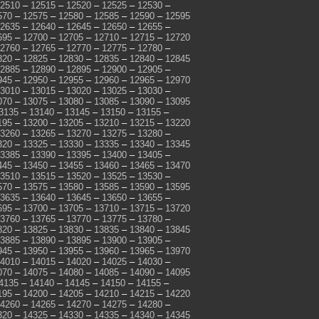
2510
–
12515
–
12520
–
12525
–
12530
–
570
–
12575
–
12580
–
12585
–
12590
–
12595
2635
–
12640
–
12645
–
12650
–
12655
–
695
–
12700
–
12705
–
12710
–
12715
–
12720
2760
–
12765
–
12770
–
12775
–
12780
–
820
–
12825
–
12830
–
12835
–
12840
–
12845
2885
–
12890
–
12895
–
12900
–
12905
–
945
–
12950
–
12955
–
12960
–
12965
–
12970
3010
–
13015
–
13020
–
13025
–
13030
–
070
–
13075
–
13080
–
13085
–
13090
–
13095
3135
–
13140
–
13145
–
13150
–
13155
–
195
–
13200
–
13205
–
13210
–
13215
–
13220
3260
–
13265
–
13270
–
13275
–
13280
–
320
–
13325
–
13330
–
13335
–
13340
–
13345
3385
–
13390
–
13395
–
13400
–
13405
–
445
–
13450
–
13455
–
13460
–
13465
–
13470
3510
–
13515
–
13520
–
13525
–
13530
–
570
–
13575
–
13580
–
13585
–
13590
–
13595
3635
–
13640
–
13645
–
13650
–
13655
–
695
–
13700
–
13705
–
13710
–
13715
–
13720
3760
–
13765
–
13770
–
13775
–
13780
–
820
–
13825
–
13830
–
13835
–
13840
–
13845
3885
–
13890
–
13895
–
13900
–
13905
–
945
–
13950
–
13955
–
13960
–
13965
–
13970
4010
–
14015
–
14020
–
14025
–
14030
–
070
–
14075
–
14080
–
14085
–
14090
–
14095
4135
–
14140
–
14145
–
14150
–
14155
–
195
–
14200
–
14205
–
14210
–
14215
–
14220
4260
–
14265
–
14270
–
14275
–
14280
–
320
–
14325
–
14330
–
14335
–
14340
–
14345