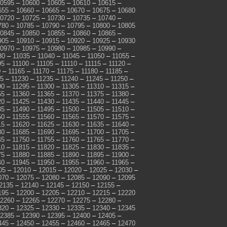
0595
–
10600
–
10605
–
10610
–
10615
–
655
–
10660
–
10665
–
10670
–
10675
–
10680
0720
–
10725
–
10730
–
10735
–
10740
–
780
–
10785
–
10790
–
10795
–
10800
–
10805
0845
–
10850
–
10855
–
10860
–
10865
–
905
–
10910
–
10915
–
10920
–
10925
–
10930
0970
–
10975
–
10980
–
10985
–
10990
–
30
–
11035
–
11040
–
11045
–
11050
–
11055
–
95
–
11100
–
11105
–
11110
–
11115
–
11120
–
0
–
11165
–
11170
–
11175
–
11180
–
11185
–
25
–
11230
–
11235
–
11240
–
11245
–
11250
–
90
–
11295
–
11300
–
11305
–
11310
–
11315
–
55
–
11360
–
11365
–
11370
–
11375
–
11380
–
20
–
11425
–
11430
–
11435
–
11440
–
11445
–
85
–
11490
–
11495
–
11500
–
11505
–
11510
–
50
–
11555
–
11560
–
11565
–
11570
–
11575
–
15
–
11620
–
11625
–
11630
–
11635
–
11640
–
80
–
11685
–
11690
–
11695
–
11700
–
11705
–
45
–
11750
–
11755
–
11760
–
11765
–
11770
–
10
–
11815
–
11820
–
11825
–
11830
–
11835
–
75
–
11880
–
11885
–
11890
–
11895
–
11900
–
40
–
11945
–
11950
–
11955
–
11960
–
11965
–
05
–
12010
–
12015
–
12020
–
12025
–
12030
–
070
–
12075
–
12080
–
12085
–
12090
–
12095
2135
–
12140
–
12145
–
12150
–
12155
–
195
–
12200
–
12205
–
12210
–
12215
–
12220
2260
–
12265
–
12270
–
12275
–
12280
–
320
–
12325
–
12330
–
12335
–
12340
–
12345
2385
–
12390
–
12395
–
12400
–
12405
–
445
–
12450
–
12455
–
12460
–
12465
–
12470