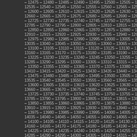
–
12475
–
12480
–
12485
–
12490
–
12495
–
12500
–
12505
–
1
12535
–
12540
–
12545
–
12550
–
12555
–
12560
–
12565
–
12
–
12600
–
12605
–
12610
–
12615
–
12620
–
12625
–
12630
–
1
12660
–
12665
–
12670
–
12675
–
12680
–
12685
–
12690
–
12
–
12725
–
12730
–
12735
–
12740
–
12745
–
12750
–
12755
–
1
12785
–
12790
–
12795
–
12800
–
12805
–
12810
–
12815
–
12
–
12850
–
12855
–
12860
–
12865
–
12870
–
12875
–
12880
–
1
12910
–
12915
–
12920
–
12925
–
12930
–
12935
–
12940
–
12
–
12975
–
12980
–
12985
–
12990
–
12995
–
13000
–
13005
–
1
13035
–
13040
–
13045
–
13050
–
13055
–
13060
–
13065
–
13
–
13100
–
13105
–
13110
–
13115
–
13120
–
13125
–
13130
–
1
13160
–
13165
–
13170
–
13175
–
13180
–
13185
–
13190
–
13
–
13225
–
13230
–
13235
–
13240
–
13245
–
13250
–
13255
–
1
13285
–
13290
–
13295
–
13300
–
13305
–
13310
–
13315
–
13
–
13350
–
13355
–
13360
–
13365
–
13370
–
13375
–
13380
–
1
13410
–
13415
–
13420
–
13425
–
13430
–
13435
–
13440
–
13
–
13475
–
13480
–
13485
–
13490
–
13495
–
13500
–
13505
–
1
13535
–
13540
–
13545
–
13550
–
13555
–
13560
–
13565
–
13
–
13600
–
13605
–
13610
–
13615
–
13620
–
13625
–
13630
–
1
13660
–
13665
–
13670
–
13675
–
13680
–
13685
–
13690
–
13
–
13725
–
13730
–
13735
–
13740
–
13745
–
13750
–
13755
–
1
13785
–
13790
–
13795
–
13800
–
13805
–
13810
–
13815
–
13
–
13850
–
13855
–
13860
–
13865
–
13870
–
13875
–
13880
–
1
13910
–
13915
–
13920
–
13925
–
13930
–
13935
–
13940
–
13
–
13975
–
13980
–
13985
–
13990
–
13995
–
14000
–
14005
–
1
14035
–
14040
–
14045
–
14050
–
14055
–
14060
–
14065
–
14
–
14100
–
14105
–
14110
–
14115
–
14120
–
14125
–
14130
–
1
14160
–
14165
–
14170
–
14175
–
14180
–
14185
–
14190
–
14
–
14225
–
14230
–
14235
–
14240
–
14245
–
14250
–
14255
–
1
14285
–
14290
–
14295
–
14300
–
14305
–
14310
–
14315
–
14