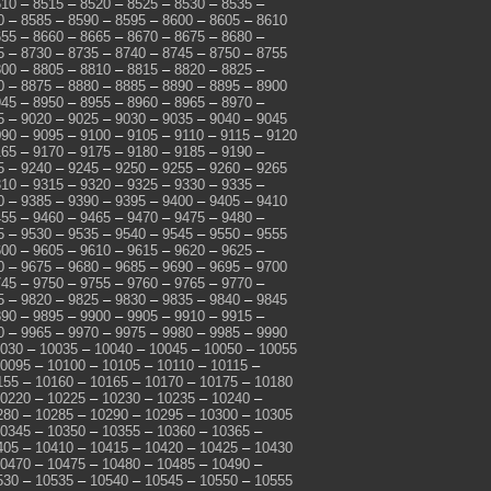
510
–
8515
–
8520
–
8525
–
8530
–
8535
–
0
–
8585
–
8590
–
8595
–
8600
–
8605
–
8610
655
–
8660
–
8665
–
8670
–
8675
–
8680
–
5
–
8730
–
8735
–
8740
–
8745
–
8750
–
8755
800
–
8805
–
8810
–
8815
–
8820
–
8825
–
0
–
8875
–
8880
–
8885
–
8890
–
8895
–
8900
945
–
8950
–
8955
–
8960
–
8965
–
8970
–
5
–
9020
–
9025
–
9030
–
9035
–
9040
–
9045
090
–
9095
–
9100
–
9105
–
9110
–
9115
–
9120
165
–
9170
–
9175
–
9180
–
9185
–
9190
–
5
–
9240
–
9245
–
9250
–
9255
–
9260
–
9265
310
–
9315
–
9320
–
9325
–
9330
–
9335
–
0
–
9385
–
9390
–
9395
–
9400
–
9405
–
9410
455
–
9460
–
9465
–
9470
–
9475
–
9480
–
5
–
9530
–
9535
–
9540
–
9545
–
9550
–
9555
600
–
9605
–
9610
–
9615
–
9620
–
9625
–
0
–
9675
–
9680
–
9685
–
9690
–
9695
–
9700
745
–
9750
–
9755
–
9760
–
9765
–
9770
–
5
–
9820
–
9825
–
9830
–
9835
–
9840
–
9845
890
–
9895
–
9900
–
9905
–
9910
–
9915
–
0
–
9965
–
9970
–
9975
–
9980
–
9985
–
9990
030
–
10035
–
10040
–
10045
–
10050
–
10055
0095
–
10100
–
10105
–
10110
–
10115
–
155
–
10160
–
10165
–
10170
–
10175
–
10180
0220
–
10225
–
10230
–
10235
–
10240
–
280
–
10285
–
10290
–
10295
–
10300
–
10305
0345
–
10350
–
10355
–
10360
–
10365
–
405
–
10410
–
10415
–
10420
–
10425
–
10430
0470
–
10475
–
10480
–
10485
–
10490
–
530
–
10535
–
10540
–
10545
–
10550
–
10555