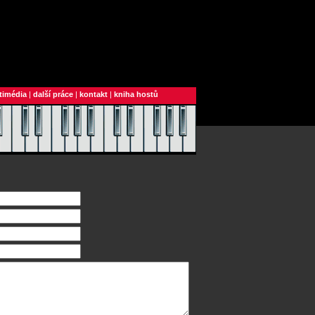
timédia
|
další práce
|
kontakt
|
kniha hostů