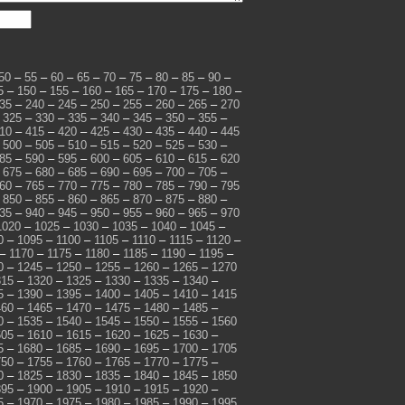
50
–
55
–
60
–
65
–
70
–
75
–
80
–
85
–
90
–
5
–
150
–
155
–
160
–
165
–
170
–
175
–
180
–
35
–
240
–
245
–
250
–
255
–
260
–
265
–
270
–
325
–
330
–
335
–
340
–
345
–
350
–
355
–
10
–
415
–
420
–
425
–
430
–
435
–
440
–
445
–
500
–
505
–
510
–
515
–
520
–
525
–
530
–
85
–
590
–
595
–
600
–
605
–
610
–
615
–
620
–
675
–
680
–
685
–
690
–
695
–
700
–
705
–
60
–
765
–
770
–
775
–
780
–
785
–
790
–
795
–
850
–
855
–
860
–
865
–
870
–
875
–
880
–
35
–
940
–
945
–
950
–
955
–
960
–
965
–
970
1020
–
1025
–
1030
–
1035
–
1040
–
1045
–
0
–
1095
–
1100
–
1105
–
1110
–
1115
–
1120
–
–
1170
–
1175
–
1180
–
1185
–
1190
–
1195
–
0
–
1245
–
1250
–
1255
–
1260
–
1265
–
1270
315
–
1320
–
1325
–
1330
–
1335
–
1340
–
5
–
1390
–
1395
–
1400
–
1405
–
1410
–
1415
460
–
1465
–
1470
–
1475
–
1480
–
1485
–
0
–
1535
–
1540
–
1545
–
1550
–
1555
–
1560
605
–
1610
–
1615
–
1620
–
1625
–
1630
–
5
–
1680
–
1685
–
1690
–
1695
–
1700
–
1705
750
–
1755
–
1760
–
1765
–
1770
–
1775
–
0
–
1825
–
1830
–
1835
–
1840
–
1845
–
1850
895
–
1900
–
1905
–
1910
–
1915
–
1920
–
5
–
1970
–
1975
–
1980
–
1985
–
1990
–
1995