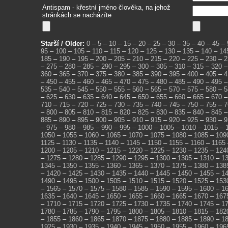
Antispam - křestní jméno člověka, na jehož
stránkách se nacházíte
Starší / Older:
0
–
5
–
10
–
15
–
20
–
25
–
30
–
35
–
40
–
45
–
95
–
100
–
105
–
110
–
115
–
120
–
125
–
130
–
135
–
140
–
14
185
–
190
–
195
–
200
–
205
–
210
–
215
–
220
–
225
–
230
–
2
–
275
–
280
–
285
–
290
–
295
–
300
–
305
–
310
–
315
–
320
360
–
365
–
370
–
375
–
380
–
385
–
390
–
395
–
400
–
405
–
4
–
450
–
455
–
460
–
465
–
470
–
475
–
480
–
485
–
490
–
495
535
–
540
–
545
–
550
–
555
–
560
–
565
–
570
–
575
–
580
–
5
–
625
–
630
–
635
–
640
–
645
–
650
–
655
–
660
–
665
–
670
710
–
715
–
720
–
725
–
730
–
735
–
740
–
745
–
750
–
755
–
7
–
800
–
805
–
810
–
815
–
820
–
825
–
830
–
835
–
840
–
845
885
–
890
–
895
–
900
–
905
–
910
–
915
–
920
–
925
–
930
–
9
–
975
–
980
–
985
–
990
–
995
–
1000
–
1005
–
1010
–
1015
–
1050
–
1055
–
1060
–
1065
–
1070
–
1075
–
1080
–
1085
–
109
1125
–
1130
–
1135
–
1140
–
1145
–
1150
–
1155
–
1160
–
1165
1200
–
1205
–
1210
–
1215
–
1220
–
1225
–
1230
–
1235
–
124
–
1275
–
1280
–
1285
–
1290
–
1295
–
1300
–
1305
–
1310
–
1
1345
–
1350
–
1355
–
1360
–
1365
–
1370
–
1375
–
1380
–
138
–
1420
–
1425
–
1430
–
1435
–
1440
–
1445
–
1450
–
1455
–
1
1490
–
1495
–
1500
–
1505
–
1510
–
1515
–
1520
–
1525
–
153
–
1565
–
1570
–
1575
–
1580
–
1585
–
1590
–
1595
–
1600
–
1
1635
–
1640
–
1645
–
1650
–
1655
–
1660
–
1665
–
1670
–
167
–
1710
–
1715
–
1720
–
1725
–
1730
–
1735
–
1740
–
1745
–
1
1780
–
1785
–
1790
–
1795
–
1800
–
1805
–
1810
–
1815
–
182
–
1855
–
1860
–
1865
–
1870
–
1875
–
1880
–
1885
–
1890
–
1
1925
–
1930
–
1935
–
1940
–
1945
–
1950
–
1955
–
1960
–
196