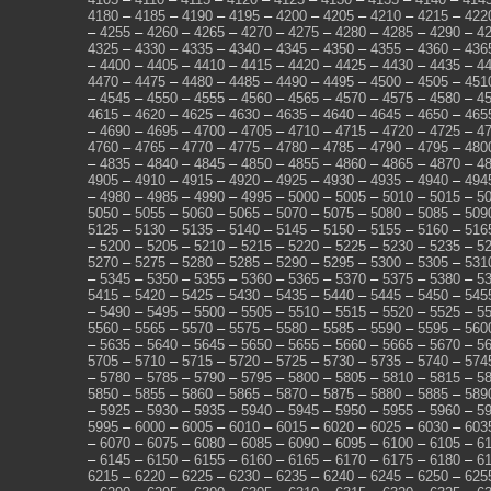
4180
–
4185
–
4190
–
4195
–
4200
–
4205
–
4210
–
4215
–
422
–
4255
–
4260
–
4265
–
4270
–
4275
–
4280
–
4285
–
4290
–
4
4325
–
4330
–
4335
–
4340
–
4345
–
4350
–
4355
–
4360
–
436
–
4400
–
4405
–
4410
–
4415
–
4420
–
4425
–
4430
–
4435
–
4
4470
–
4475
–
4480
–
4485
–
4490
–
4495
–
4500
–
4505
–
451
–
4545
–
4550
–
4555
–
4560
–
4565
–
4570
–
4575
–
4580
–
4
4615
–
4620
–
4625
–
4630
–
4635
–
4640
–
4645
–
4650
–
465
–
4690
–
4695
–
4700
–
4705
–
4710
–
4715
–
4720
–
4725
–
4
4760
–
4765
–
4770
–
4775
–
4780
–
4785
–
4790
–
4795
–
480
–
4835
–
4840
–
4845
–
4850
–
4855
–
4860
–
4865
–
4870
–
4
4905
–
4910
–
4915
–
4920
–
4925
–
4930
–
4935
–
4940
–
494
–
4980
–
4985
–
4990
–
4995
–
5000
–
5005
–
5010
–
5015
–
5
5050
–
5055
–
5060
–
5065
–
5070
–
5075
–
5080
–
5085
–
509
5125
–
5130
–
5135
–
5140
–
5145
–
5150
–
5155
–
5160
–
516
–
5200
–
5205
–
5210
–
5215
–
5220
–
5225
–
5230
–
5235
–
5
5270
–
5275
–
5280
–
5285
–
5290
–
5295
–
5300
–
5305
–
531
–
5345
–
5350
–
5355
–
5360
–
5365
–
5370
–
5375
–
5380
–
5
5415
–
5420
–
5425
–
5430
–
5435
–
5440
–
5445
–
5450
–
545
–
5490
–
5495
–
5500
–
5505
–
5510
–
5515
–
5520
–
5525
–
5
5560
–
5565
–
5570
–
5575
–
5580
–
5585
–
5590
–
5595
–
560
–
5635
–
5640
–
5645
–
5650
–
5655
–
5660
–
5665
–
5670
–
5
5705
–
5710
–
5715
–
5720
–
5725
–
5730
–
5735
–
5740
–
574
–
5780
–
5785
–
5790
–
5795
–
5800
–
5805
–
5810
–
5815
–
5
5850
–
5855
–
5860
–
5865
–
5870
–
5875
–
5880
–
5885
–
589
–
5925
–
5930
–
5935
–
5940
–
5945
–
5950
–
5955
–
5960
–
5
5995
–
6000
–
6005
–
6010
–
6015
–
6020
–
6025
–
6030
–
603
–
6070
–
6075
–
6080
–
6085
–
6090
–
6095
–
6100
–
6105
–
6
–
6145
–
6150
–
6155
–
6160
–
6165
–
6170
–
6175
–
6180
–
6
6215
–
6220
–
6225
–
6230
–
6235
–
6240
–
6245
–
6250
–
625