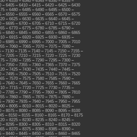
330
–
6335
–
6340
–
6345
–
6350
–
6355
–
0
–
6405
–
6410
–
6415
–
6420
–
6425
–
6430
475
–
6480
–
6485
–
6490
–
6495
–
6500
–
5
–
6550
–
6555
–
6560
–
6565
–
6570
–
6575
620
–
6625
–
6630
–
6635
–
6640
–
6645
–
0
–
6695
–
6700
–
6705
–
6710
–
6715
–
6720
765
–
6770
–
6775
–
6780
–
6785
–
6790
–
5
–
6840
–
6845
–
6850
–
6855
–
6860
–
6865
910
–
6915
–
6920
–
6925
–
6930
–
6935
–
0
–
6985
–
6990
–
6995
–
7000
–
7005
–
7010
055
–
7060
–
7065
–
7070
–
7075
–
7080
–
5
–
7130
–
7135
–
7140
–
7145
–
7150
–
7155
–
0
–
7205
–
7210
–
7215
–
7220
–
7225
–
7230
275
–
7280
–
7285
–
7290
–
7295
–
7300
–
5
–
7350
–
7355
–
7360
–
7365
–
7370
–
7375
420
–
7425
–
7430
–
7435
–
7440
–
7445
–
0
–
7495
–
7500
–
7505
–
7510
–
7515
–
7520
565
–
7570
–
7575
–
7580
–
7585
–
7590
–
5
–
7640
–
7645
–
7650
–
7655
–
7660
–
7665
710
–
7715
–
7720
–
7725
–
7730
–
7735
–
0
–
7785
–
7790
–
7795
–
7800
–
7805
–
7810
855
–
7860
–
7865
–
7870
–
7875
–
7880
–
5
–
7930
–
7935
–
7940
–
7945
–
7950
–
7955
000
–
8005
–
8010
–
8015
–
8020
–
8025
–
0
–
8075
–
8080
–
8085
–
8090
–
8095
–
8100
45
–
8150
–
8155
–
8160
–
8165
–
8170
–
8175
220
–
8225
–
8230
–
8235
–
8240
–
8245
–
0
–
8295
–
8300
–
8305
–
8310
–
8315
–
8320
365
–
8370
–
8375
–
8380
–
8385
–
8390
–
5
–
8440
–
8445
–
8450
–
8455
–
8460
–
8465