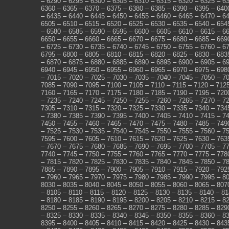
–
6290
–
6295
–
6300
–
6305
–
6310
–
6315
–
6320
–
6325
–
6
6360
–
6365
–
6370
–
6375
–
6380
–
6385
–
6390
–
6395
–
640
–
6435
–
6440
–
6445
–
6450
–
6455
–
6460
–
6465
–
6470
–
6
6505
–
6510
–
6515
–
6520
–
6525
–
6530
–
6535
–
6540
–
654
–
6580
–
6585
–
6590
–
6595
–
6600
–
6605
–
6610
–
6615
–
6
6650
–
6655
–
6660
–
6665
–
6670
–
6675
–
6680
–
6685
–
669
–
6725
–
6730
–
6735
–
6740
–
6745
–
6750
–
6755
–
6760
–
6
6795
–
6800
–
6805
–
6810
–
6815
–
6820
–
6825
–
6830
–
683
–
6870
–
6875
–
6880
–
6885
–
6890
–
6895
–
6900
–
6905
–
6
6940
–
6945
–
6950
–
6955
–
6960
–
6965
–
6970
–
6975
–
698
–
7015
–
7020
–
7025
–
7030
–
7035
–
7040
–
7045
–
7050
–
7
7085
–
7090
–
7095
–
7100
–
7105
–
7110
–
7115
–
7120
–
712
7160
–
7165
–
7170
–
7175
–
7180
–
7185
–
7190
–
7195
–
720
–
7235
–
7240
–
7245
–
7250
–
7255
–
7260
–
7265
–
7270
–
7
7305
–
7310
–
7315
–
7320
–
7325
–
7330
–
7335
–
7340
–
734
–
7380
–
7385
–
7390
–
7395
–
7400
–
7405
–
7410
–
7415
–
7
7450
–
7455
–
7460
–
7465
–
7470
–
7475
–
7480
–
7485
–
749
–
7525
–
7530
–
7535
–
7540
–
7545
–
7550
–
7555
–
7560
–
7
7595
–
7600
–
7605
–
7610
–
7615
–
7620
–
7625
–
7630
–
763
–
7670
–
7675
–
7680
–
7685
–
7690
–
7695
–
7700
–
7705
–
7
7740
–
7745
–
7750
–
7755
–
7760
–
7765
–
7770
–
7775
–
778
–
7815
–
7820
–
7825
–
7830
–
7835
–
7840
–
7845
–
7850
–
7
7885
–
7890
–
7895
–
7900
–
7905
–
7910
–
7915
–
7920
–
792
–
7960
–
7965
–
7970
–
7975
–
7980
–
7985
–
7990
–
7995
–
8
8030
–
8035
–
8040
–
8045
–
8050
–
8055
–
8060
–
8065
–
807
–
8105
–
8110
–
8115
–
8120
–
8125
–
8130
–
8135
–
8140
–
81
–
8180
–
8185
–
8190
–
8195
–
8200
–
8205
–
8210
–
8215
–
8
8250
–
8255
–
8260
–
8265
–
8270
–
8275
–
8280
–
8285
–
829
–
8325
–
8330
–
8335
–
8340
–
8345
–
8350
–
8355
–
8360
–
8
8395
–
8400
–
8405
–
8410
–
8415
–
8420
–
8425
–
8430
–
843