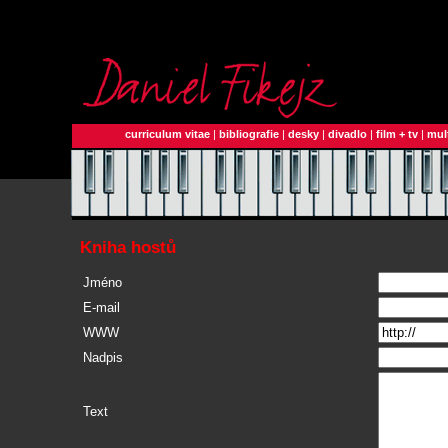
curriculum vitae
|
bibliografie
|
desky
|
divadlo
|
film + tv
|
mul
Kniha hostů
Jméno
E-mail
WWW
Nadpis
Text