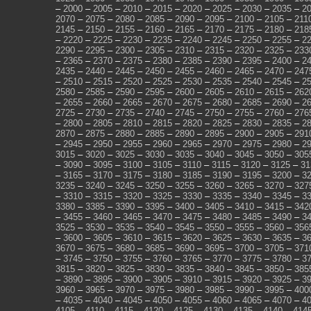
–
2000
–
2005
–
2010
–
2015
–
2020
–
2025
–
2030
–
2035
–
2
2070
–
2075
–
2080
–
2085
–
2090
–
2095
–
2100
–
2105
–
211
2145
–
2150
–
2155
–
2160
–
2165
–
2170
–
2175
–
2180
–
218
–
2220
–
2225
–
2230
–
2235
–
2240
–
2245
–
2250
–
2255
–
2
2290
–
2295
–
2300
–
2305
–
2310
–
2315
–
2320
–
2325
–
233
–
2365
–
2370
–
2375
–
2380
–
2385
–
2390
–
2395
–
2400
–
2
2435
–
2440
–
2445
–
2450
–
2455
–
2460
–
2465
–
2470
–
247
–
2510
–
2515
–
2520
–
2525
–
2530
–
2535
–
2540
–
2545
–
2
2580
–
2585
–
2590
–
2595
–
2600
–
2605
–
2610
–
2615
–
262
–
2655
–
2660
–
2665
–
2670
–
2675
–
2680
–
2685
–
2690
–
2
2725
–
2730
–
2735
–
2740
–
2745
–
2750
–
2755
–
2760
–
276
–
2800
–
2805
–
2810
–
2815
–
2820
–
2825
–
2830
–
2835
–
2
2870
–
2875
–
2880
–
2885
–
2890
–
2895
–
2900
–
2905
–
291
–
2945
–
2950
–
2955
–
2960
–
2965
–
2970
–
2975
–
2980
–
2
3015
–
3020
–
3025
–
3030
–
3035
–
3040
–
3045
–
3050
–
305
–
3090
–
3095
–
3100
–
3105
–
3110
–
3115
–
3120
–
3125
–
31
–
3165
–
3170
–
3175
–
3180
–
3185
–
3190
–
3195
–
3200
–
3
3235
–
3240
–
3245
–
3250
–
3255
–
3260
–
3265
–
3270
–
327
–
3310
–
3315
–
3320
–
3325
–
3330
–
3335
–
3340
–
3345
–
3
3380
–
3385
–
3390
–
3395
–
3400
–
3405
–
3410
–
3415
–
342
–
3455
–
3460
–
3465
–
3470
–
3475
–
3480
–
3485
–
3490
–
3
3525
–
3530
–
3535
–
3540
–
3545
–
3550
–
3555
–
3560
–
356
–
3600
–
3605
–
3610
–
3615
–
3620
–
3625
–
3630
–
3635
–
3
3670
–
3675
–
3680
–
3685
–
3690
–
3695
–
3700
–
3705
–
371
–
3745
–
3750
–
3755
–
3760
–
3765
–
3770
–
3775
–
3780
–
3
3815
–
3820
–
3825
–
3830
–
3835
–
3840
–
3845
–
3850
–
385
–
3890
–
3895
–
3900
–
3905
–
3910
–
3915
–
3920
–
3925
–
3
3960
–
3965
–
3970
–
3975
–
3980
–
3985
–
3990
–
3995
–
400
–
4035
–
4040
–
4045
–
4050
–
4055
–
4060
–
4065
–
4070
–
4
4105
–
4110
–
4115
–
4120
–
4125
–
4130
–
4135
–
4140
–
414