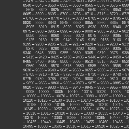
–
8470
–
8475
–
8480
–
8485
–
8490
–
8495
–
8500
–
8505
–
8
8540
–
8545
–
8550
–
8555
–
8560
–
8565
–
8570
–
8575
–
858
–
8615
–
8620
–
8625
–
8630
–
8635
–
8640
–
8645
–
8650
–
8
8685
–
8690
–
8695
–
8700
–
8705
–
8710
–
8715
–
8720
–
872
–
8760
–
8765
–
8770
–
8775
–
8780
–
8785
–
8790
–
8795
–
8
8830
–
8835
–
8840
–
8845
–
8850
–
8855
–
8860
–
8865
–
887
–
8905
–
8910
–
8915
–
8920
–
8925
–
8930
–
8935
–
8940
–
8
8975
–
8980
–
8985
–
8990
–
8995
–
9000
–
9005
–
9010
–
901
–
9050
–
9055
–
9060
–
9065
–
9070
–
9075
–
9080
–
9085
–
9
–
9125
–
9130
–
9135
–
9140
–
9145
–
9150
–
9155
–
9160
–
9
9195
–
9200
–
9205
–
9210
–
9215
–
9220
–
9225
–
9230
–
923
–
9270
–
9275
–
9280
–
9285
–
9290
–
9295
–
9300
–
9305
–
9
9340
–
9345
–
9350
–
9355
–
9360
–
9365
–
9370
–
9375
–
938
–
9415
–
9420
–
9425
–
9430
–
9435
–
9440
–
9445
–
9450
–
9
9485
–
9490
–
9495
–
9500
–
9505
–
9510
–
9515
–
9520
–
952
–
9560
–
9565
–
9570
–
9575
–
9580
–
9585
–
9590
–
9595
–
9
9630
–
9635
–
9640
–
9645
–
9650
–
9655
–
9660
–
9665
–
967
–
9705
–
9710
–
9715
–
9720
–
9725
–
9730
–
9735
–
9740
–
9
9775
–
9780
–
9785
–
9790
–
9795
–
9800
–
9805
–
9810
–
981
–
9850
–
9855
–
9860
–
9865
–
9870
–
9875
–
9880
–
9885
–
9
9920
–
9925
–
9930
–
9935
–
9940
–
9945
–
9950
–
9955
–
996
–
9995
–
10000
–
10005
–
10010
–
10015
–
10020
–
10025
–
10
–
10060
–
10065
–
10070
–
10075
–
10080
–
10085
–
10090
–
1
10120
–
10125
–
10130
–
10135
–
10140
–
10145
–
10150
–
10
–
10185
–
10190
–
10195
–
10200
–
10205
–
10210
–
10215
–
1
10245
–
10250
–
10255
–
10260
–
10265
–
10270
–
10275
–
10
–
10310
–
10315
–
10320
–
10325
–
10330
–
10335
–
10340
–
1
10370
–
10375
–
10380
–
10385
–
10390
–
10395
–
10400
–
10
–
10435
–
10440
–
10445
–
10450
–
10455
–
10460
–
10465
–
1
10495
–
10500
–
10505
–
10510
–
10515
–
10520
–
10525
–
10