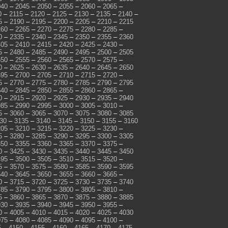
040
–
2045
–
2050
–
2055
–
2060
–
2065
–
0
–
2115
–
2120
–
2125
–
2130
–
2135
–
2140
–
5
–
2190
–
2195
–
2200
–
2205
–
2210
–
2215
260
–
2265
–
2270
–
2275
–
2280
–
2285
–
0
–
2335
–
2340
–
2345
–
2350
–
2355
–
2360
405
–
2410
–
2415
–
2420
–
2425
–
2430
–
5
–
2480
–
2485
–
2490
–
2495
–
2500
–
2505
550
–
2555
–
2560
–
2565
–
2570
–
2575
–
0
–
2625
–
2630
–
2635
–
2640
–
2645
–
2650
695
–
2700
–
2705
–
2710
–
2715
–
2720
–
5
–
2770
–
2775
–
2780
–
2785
–
2790
–
2795
840
–
2845
–
2850
–
2855
–
2860
–
2865
–
0
–
2915
–
2920
–
2925
–
2930
–
2935
–
2940
985
–
2990
–
2995
–
3000
–
3005
–
3010
–
5
–
3060
–
3065
–
3070
–
3075
–
3080
–
3085
30
–
3135
–
3140
–
3145
–
3150
–
3155
–
3160
205
–
3210
–
3215
–
3220
–
3225
–
3230
–
5
–
3280
–
3285
–
3290
–
3295
–
3300
–
3305
350
–
3355
–
3360
–
3365
–
3370
–
3375
–
0
–
3425
–
3430
–
3435
–
3440
–
3445
–
3450
495
–
3500
–
3505
–
3510
–
3515
–
3520
–
5
–
3570
–
3575
–
3580
–
3585
–
3590
–
3595
640
–
3645
–
3650
–
3655
–
3660
–
3665
–
0
–
3715
–
3720
–
3725
–
3730
–
3735
–
3740
785
–
3790
–
3795
–
3800
–
3805
–
3810
–
5
–
3860
–
3865
–
3870
–
3875
–
3880
–
3885
930
–
3935
–
3940
–
3945
–
3950
–
3955
–
0
–
4005
–
4010
–
4015
–
4020
–
4025
–
4030
075
–
4080
–
4085
–
4090
–
4095
–
4100
–
5
–
4150
–
4155
–
4160
–
4165
–
4170
–
4175
–