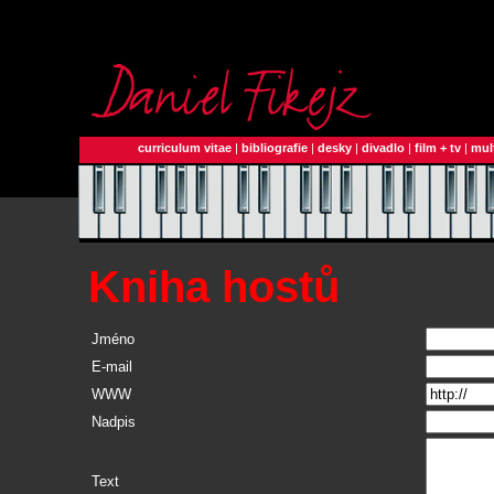
curriculum vitae
|
bibliografie
|
desky
|
divadlo
|
film + tv
|
mul
Kniha hostů
Jméno
E-mail
WWW
Nadpis
Text