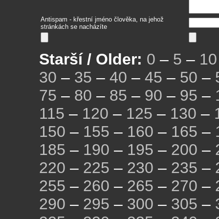
Antispam - křestní jméno člověka, na jehož
stránkách se nacházíte
Starší / Older:
0
–
5
–
10
30
–
35
–
40
–
45
–
50
–
75
–
80
–
85
–
90
–
95
–
115
–
120
–
125
–
130
–
150
–
155
–
160
–
165
–
185
–
190
–
195
–
200
–
220
–
225
–
230
–
235
–
255
–
260
–
265
–
270
–
290
–
295
–
300
–
305
–