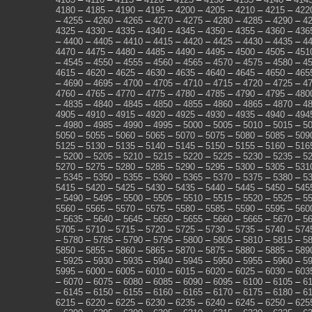
4180
–
4185
–
4190
–
4195
–
4200
–
4205
–
4210
–
4215
–
422
–
4255
–
4260
–
4265
–
4270
–
4275
–
4280
–
4285
–
4290
–
4
4325
–
4330
–
4335
–
4340
–
4345
–
4350
–
4355
–
4360
–
436
–
4400
–
4405
–
4410
–
4415
–
4420
–
4425
–
4430
–
4435
–
4
4470
–
4475
–
4480
–
4485
–
4490
–
4495
–
4500
–
4505
–
451
–
4545
–
4550
–
4555
–
4560
–
4565
–
4570
–
4575
–
4580
–
4
4615
–
4620
–
4625
–
4630
–
4635
–
4640
–
4645
–
4650
–
465
–
4690
–
4695
–
4700
–
4705
–
4710
–
4715
–
4720
–
4725
–
4
4760
–
4765
–
4770
–
4775
–
4780
–
4785
–
4790
–
4795
–
480
–
4835
–
4840
–
4845
–
4850
–
4855
–
4860
–
4865
–
4870
–
4
4905
–
4910
–
4915
–
4920
–
4925
–
4930
–
4935
–
4940
–
494
–
4980
–
4985
–
4990
–
4995
–
5000
–
5005
–
5010
–
5015
–
5
5050
–
5055
–
5060
–
5065
–
5070
–
5075
–
5080
–
5085
–
509
5125
–
5130
–
5135
–
5140
–
5145
–
5150
–
5155
–
5160
–
516
–
5200
–
5205
–
5210
–
5215
–
5220
–
5225
–
5230
–
5235
–
5
5270
–
5275
–
5280
–
5285
–
5290
–
5295
–
5300
–
5305
–
531
–
5345
–
5350
–
5355
–
5360
–
5365
–
5370
–
5375
–
5380
–
5
5415
–
5420
–
5425
–
5430
–
5435
–
5440
–
5445
–
5450
–
545
–
5490
–
5495
–
5500
–
5505
–
5510
–
5515
–
5520
–
5525
–
5
5560
–
5565
–
5570
–
5575
–
5580
–
5585
–
5590
–
5595
–
560
–
5635
–
5640
–
5645
–
5650
–
5655
–
5660
–
5665
–
5670
–
5
5705
–
5710
–
5715
–
5720
–
5725
–
5730
–
5735
–
5740
–
574
–
5780
–
5785
–
5790
–
5795
–
5800
–
5805
–
5810
–
5815
–
5
5850
–
5855
–
5860
–
5865
–
5870
–
5875
–
5880
–
5885
–
589
–
5925
–
5930
–
5935
–
5940
–
5945
–
5950
–
5955
–
5960
–
5
5995
–
6000
–
6005
–
6010
–
6015
–
6020
–
6025
–
6030
–
603
–
6070
–
6075
–
6080
–
6085
–
6090
–
6095
–
6100
–
6105
–
6
–
6145
–
6150
–
6155
–
6160
–
6165
–
6170
–
6175
–
6180
–
6
6215
–
6220
–
6225
–
6230
–
6235
–
6240
–
6245
–
6250
–
625