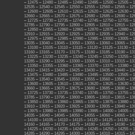
–
12475
–
12480
–
12485
–
12490
–
12495
–
12500
–
12505
–
1
12535
–
12540
–
12545
–
12550
–
12555
–
12560
–
12565
–
12
–
12600
–
12605
–
12610
–
12615
–
12620
–
12625
–
12630
–
1
12660
–
12665
–
12670
–
12675
–
12680
–
12685
–
12690
–
12
–
12725
–
12730
–
12735
–
12740
–
12745
–
12750
–
12755
–
1
12785
–
12790
–
12795
–
12800
–
12805
–
12810
–
12815
–
12
–
12850
–
12855
–
12860
–
12865
–
12870
–
12875
–
12880
–
1
12910
–
12915
–
12920
–
12925
–
12930
–
12935
–
12940
–
12
–
12975
–
12980
–
12985
–
12990
–
12995
–
13000
–
13005
–
1
13035
–
13040
–
13045
–
13050
–
13055
–
13060
–
13065
–
13
–
13100
–
13105
–
13110
–
13115
–
13120
–
13125
–
13130
–
1
13160
–
13165
–
13170
–
13175
–
13180
–
13185
–
13190
–
13
–
13225
–
13230
–
13235
–
13240
–
13245
–
13250
–
13255
–
1
13285
–
13290
–
13295
–
13300
–
13305
–
13310
–
13315
–
13
–
13350
–
13355
–
13360
–
13365
–
13370
–
13375
–
13380
–
1
13410
–
13415
–
13420
–
13425
–
13430
–
13435
–
13440
–
13
–
13475
–
13480
–
13485
–
13490
–
13495
–
13500
–
13505
–
1
13535
–
13540
–
13545
–
13550
–
13555
–
13560
–
13565
–
13
–
13600
–
13605
–
13610
–
13615
–
13620
–
13625
–
13630
–
1
13660
–
13665
–
13670
–
13675
–
13680
–
13685
–
13690
–
13
–
13725
–
13730
–
13735
–
13740
–
13745
–
13750
–
13755
–
1
13785
–
13790
–
13795
–
13800
–
13805
–
13810
–
13815
–
13
–
13850
–
13855
–
13860
–
13865
–
13870
–
13875
–
13880
–
1
13910
–
13915
–
13920
–
13925
–
13930
–
13935
–
13940
–
13
–
13975
–
13980
–
13985
–
13990
–
13995
–
14000
–
14005
–
1
14035
–
14040
–
14045
–
14050
–
14055
–
14060
–
14065
–
14
–
14100
–
14105
–
14110
–
14115
–
14120
–
14125
–
14130
–
1
14160
–
14165
–
14170
–
14175
–
14180
–
14185
–
14190
–
14
–
14225
–
14230
–
14235
–
14240
–
14245
–
14250
–
14255
–
1
14285
–
14290
–
14295
–
14300
–
14305
–
14310
–
14315
–
14