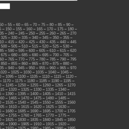
50
–
55
–
60
–
65
–
70
–
75
–
80
–
85
–
90
–
5
–
150
–
155
–
160
–
165
–
170
–
175
–
180
–
35
–
240
–
245
–
250
–
255
–
260
–
265
–
270
–
325
–
330
–
335
–
340
–
345
–
350
–
355
–
10
–
415
–
420
–
425
–
430
–
435
–
440
–
445
–
500
–
505
–
510
–
515
–
520
–
525
–
530
–
85
–
590
–
595
–
600
–
605
–
610
–
615
–
620
–
675
–
680
–
685
–
690
–
695
–
700
–
705
–
60
–
765
–
770
–
775
–
780
–
785
–
790
–
795
–
850
–
855
–
860
–
865
–
870
–
875
–
880
–
35
–
940
–
945
–
950
–
955
–
960
–
965
–
970
1020
–
1025
–
1030
–
1035
–
1040
–
1045
–
0
–
1095
–
1100
–
1105
–
1110
–
1115
–
1120
–
–
1170
–
1175
–
1180
–
1185
–
1190
–
1195
–
0
–
1245
–
1250
–
1255
–
1260
–
1265
–
1270
315
–
1320
–
1325
–
1330
–
1335
–
1340
–
5
–
1390
–
1395
–
1400
–
1405
–
1410
–
1415
460
–
1465
–
1470
–
1475
–
1480
–
1485
–
0
–
1535
–
1540
–
1545
–
1550
–
1555
–
1560
605
–
1610
–
1615
–
1620
–
1625
–
1630
–
5
–
1680
–
1685
–
1690
–
1695
–
1700
–
1705
750
–
1755
–
1760
–
1765
–
1770
–
1775
–
0
–
1825
–
1830
–
1835
–
1840
–
1845
–
1850
895
–
1900
–
1905
–
1910
–
1915
–
1920
–
5
–
1970
–
1975
–
1980
–
1985
–
1990
–
1995