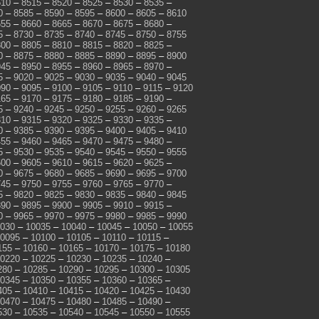
510
–
8515
–
8520
–
8525
–
8530
–
8535
–
0
–
8585
–
8590
–
8595
–
8600
–
8605
–
8610
655
–
8660
–
8665
–
8670
–
8675
–
8680
–
5
–
8730
–
8735
–
8740
–
8745
–
8750
–
8755
800
–
8805
–
8810
–
8815
–
8820
–
8825
–
0
–
8875
–
8880
–
8885
–
8890
–
8895
–
8900
945
–
8950
–
8955
–
8960
–
8965
–
8970
–
5
–
9020
–
9025
–
9030
–
9035
–
9040
–
9045
090
–
9095
–
9100
–
9105
–
9110
–
9115
–
9120
165
–
9170
–
9175
–
9180
–
9185
–
9190
–
5
–
9240
–
9245
–
9250
–
9255
–
9260
–
9265
310
–
9315
–
9320
–
9325
–
9330
–
9335
–
0
–
9385
–
9390
–
9395
–
9400
–
9405
–
9410
455
–
9460
–
9465
–
9470
–
9475
–
9480
–
5
–
9530
–
9535
–
9540
–
9545
–
9550
–
9555
600
–
9605
–
9610
–
9615
–
9620
–
9625
–
0
–
9675
–
9680
–
9685
–
9690
–
9695
–
9700
745
–
9750
–
9755
–
9760
–
9765
–
9770
–
5
–
9820
–
9825
–
9830
–
9835
–
9840
–
9845
890
–
9895
–
9900
–
9905
–
9910
–
9915
–
0
–
9965
–
9970
–
9975
–
9980
–
9985
–
9990
030
–
10035
–
10040
–
10045
–
10050
–
10055
0095
–
10100
–
10105
–
10110
–
10115
–
155
–
10160
–
10165
–
10170
–
10175
–
10180
0220
–
10225
–
10230
–
10235
–
10240
–
280
–
10285
–
10290
–
10295
–
10300
–
10305
0345
–
10350
–
10355
–
10360
–
10365
–
405
–
10410
–
10415
–
10420
–
10425
–
10430
0470
–
10475
–
10480
–
10485
–
10490
–
530
–
10535
–
10540
–
10545
–
10550
–
10555