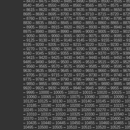
–
8470
–
8475
–
8480
–
8485
–
8490
–
8495
–
8500
–
8505
–
8
8540
–
8545
–
8550
–
8555
–
8560
–
8565
–
8570
–
8575
–
858
–
8615
–
8620
–
8625
–
8630
–
8635
–
8640
–
8645
–
8650
–
8
8685
–
8690
–
8695
–
8700
–
8705
–
8710
–
8715
–
8720
–
872
–
8760
–
8765
–
8770
–
8775
–
8780
–
8785
–
8790
–
8795
–
8
8830
–
8835
–
8840
–
8845
–
8850
–
8855
–
8860
–
8865
–
887
–
8905
–
8910
–
8915
–
8920
–
8925
–
8930
–
8935
–
8940
–
8
8975
–
8980
–
8985
–
8990
–
8995
–
9000
–
9005
–
9010
–
901
–
9050
–
9055
–
9060
–
9065
–
9070
–
9075
–
9080
–
9085
–
9
–
9125
–
9130
–
9135
–
9140
–
9145
–
9150
–
9155
–
9160
–
9
9195
–
9200
–
9205
–
9210
–
9215
–
9220
–
9225
–
9230
–
923
–
9270
–
9275
–
9280
–
9285
–
9290
–
9295
–
9300
–
9305
–
9
9340
–
9345
–
9350
–
9355
–
9360
–
9365
–
9370
–
9375
–
938
–
9415
–
9420
–
9425
–
9430
–
9435
–
9440
–
9445
–
9450
–
9
9485
–
9490
–
9495
–
9500
–
9505
–
9510
–
9515
–
9520
–
952
–
9560
–
9565
–
9570
–
9575
–
9580
–
9585
–
9590
–
9595
–
9
9630
–
9635
–
9640
–
9645
–
9650
–
9655
–
9660
–
9665
–
967
–
9705
–
9710
–
9715
–
9720
–
9725
–
9730
–
9735
–
9740
–
9
9775
–
9780
–
9785
–
9790
–
9795
–
9800
–
9805
–
9810
–
981
–
9850
–
9855
–
9860
–
9865
–
9870
–
9875
–
9880
–
9885
–
9
9920
–
9925
–
9930
–
9935
–
9940
–
9945
–
9950
–
9955
–
996
–
9995
–
10000
–
10005
–
10010
–
10015
–
10020
–
10025
–
10
–
10060
–
10065
–
10070
–
10075
–
10080
–
10085
–
10090
–
1
10120
–
10125
–
10130
–
10135
–
10140
–
10145
–
10150
–
10
–
10185
–
10190
–
10195
–
10200
–
10205
–
10210
–
10215
–
1
10245
–
10250
–
10255
–
10260
–
10265
–
10270
–
10275
–
10
–
10310
–
10315
–
10320
–
10325
–
10330
–
10335
–
10340
–
1
10370
–
10375
–
10380
–
10385
–
10390
–
10395
–
10400
–
10
–
10435
–
10440
–
10445
–
10450
–
10455
–
10460
–
10465
–
1
10495
–
10500
–
10505
–
10510
–
10515
–
10520
–
10525
–
10