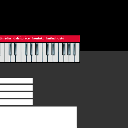
timédia
|
další práce
|
kontakt
|
kniha hostů