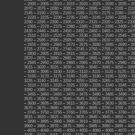
–
2000
–
2005
–
2010
–
2015
–
2020
–
2025
–
2030
–
2035
–
2
2070
–
2075
–
2080
–
2085
–
2090
–
2095
–
2100
–
2105
–
211
2145
–
2150
–
2155
–
2160
–
2165
–
2170
–
2175
–
2180
–
218
–
2220
–
2225
–
2230
–
2235
–
2240
–
2245
–
2250
–
2255
–
2
2290
–
2295
–
2300
–
2305
–
2310
–
2315
–
2320
–
2325
–
233
–
2365
–
2370
–
2375
–
2380
–
2385
–
2390
–
2395
–
2400
–
2
2435
–
2440
–
2445
–
2450
–
2455
–
2460
–
2465
–
2470
–
247
–
2510
–
2515
–
2520
–
2525
–
2530
–
2535
–
2540
–
2545
–
2
2580
–
2585
–
2590
–
2595
–
2600
–
2605
–
2610
–
2615
–
262
–
2655
–
2660
–
2665
–
2670
–
2675
–
2680
–
2685
–
2690
–
2
2725
–
2730
–
2735
–
2740
–
2745
–
2750
–
2755
–
2760
–
276
–
2800
–
2805
–
2810
–
2815
–
2820
–
2825
–
2830
–
2835
–
2
2870
–
2875
–
2880
–
2885
–
2890
–
2895
–
2900
–
2905
–
291
–
2945
–
2950
–
2955
–
2960
–
2965
–
2970
–
2975
–
2980
–
2
3015
–
3020
–
3025
–
3030
–
3035
–
3040
–
3045
–
3050
–
305
–
3090
–
3095
–
3100
–
3105
–
3110
–
3115
–
3120
–
3125
–
31
–
3165
–
3170
–
3175
–
3180
–
3185
–
3190
–
3195
–
3200
–
3
3235
–
3240
–
3245
–
3250
–
3255
–
3260
–
3265
–
3270
–
327
–
3310
–
3315
–
3320
–
3325
–
3330
–
3335
–
3340
–
3345
–
3
3380
–
3385
–
3390
–
3395
–
3400
–
3405
–
3410
–
3415
–
342
–
3455
–
3460
–
3465
–
3470
–
3475
–
3480
–
3485
–
3490
–
3
3525
–
3530
–
3535
–
3540
–
3545
–
3550
–
3555
–
3560
–
356
–
3600
–
3605
–
3610
–
3615
–
3620
–
3625
–
3630
–
3635
–
3
3670
–
3675
–
3680
–
3685
–
3690
–
3695
–
3700
–
3705
–
371
–
3745
–
3750
–
3755
–
3760
–
3765
–
3770
–
3775
–
3780
–
3
3815
–
3820
–
3825
–
3830
–
3835
–
3840
–
3845
–
3850
–
385
–
3890
–
3895
–
3900
–
3905
–
3910
–
3915
–
3920
–
3925
–
3
3960
–
3965
–
3970
–
3975
–
3980
–
3985
–
3990
–
3995
–
400
–
4035
–
4040
–
4045
–
4050
–
4055
–
4060
–
4065
–
4070
–
4
4105
–
4110
–
4115
–
4120
–
4125
–
4130
–
4135
–
4140
–
414