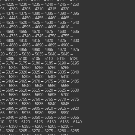
0
–
4225
–
4230
–
4235
–
4240
–
4245
–
4250
295
–
4300
–
4305
–
4310
–
4315
–
4320
–
5
–
4370
–
4375
–
4380
–
4385
–
4390
–
4395
440
–
4445
–
4450
–
4455
–
4460
–
4465
–
0
–
4515
–
4520
–
4525
–
4530
–
4535
–
4540
585
–
4590
–
4595
–
4600
–
4605
–
4610
–
5
–
4660
–
4665
–
4670
–
4675
–
4680
–
4685
730
–
4735
–
4740
–
4745
–
4750
–
4755
–
0
–
4805
–
4810
–
4815
–
4820
–
4825
–
4830
875
–
4880
–
4885
–
4890
–
4895
–
4900
–
5
–
4950
–
4955
–
4960
–
4965
–
4970
–
4975
020
–
5025
–
5030
–
5035
–
5040
–
5045
–
0
–
5095
–
5100
–
5105
–
5110
–
5115
–
5120
–
5
–
5170
–
5175
–
5180
–
5185
–
5190
–
5195
240
–
5245
–
5250
–
5255
–
5260
–
5265
–
0
–
5315
–
5320
–
5325
–
5330
–
5335
–
5340
385
–
5390
–
5395
–
5400
–
5405
–
5410
–
5
–
5460
–
5465
–
5470
–
5475
–
5480
–
5485
530
–
5535
–
5540
–
5545
–
5550
–
5555
–
0
–
5605
–
5610
–
5615
–
5620
–
5625
–
5630
675
–
5680
–
5685
–
5690
–
5695
–
5700
–
5
–
5750
–
5755
–
5760
–
5765
–
5770
–
5775
820
–
5825
–
5830
–
5835
–
5840
–
5845
–
0
–
5895
–
5900
–
5905
–
5910
–
5915
–
5920
965
–
5970
–
5975
–
5980
–
5985
–
5990
–
5
–
6040
–
6045
–
6050
–
6055
–
6060
–
6065
110
–
6115
–
6120
–
6125
–
6130
–
6135
–
6140
185
–
6190
–
6195
–
6200
–
6205
–
6210
–
5
–
6260
–
6265
–
6270
–
6275
–
6280
–
6285