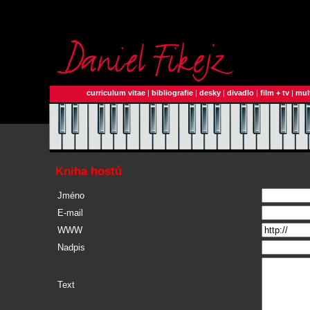
curriculum vitae
|
bibliografie
|
desky
|
divadlo
|
film + tv
|
mul
Kniha hostů
Jméno
E-mail
WWW
Nadpis
Text