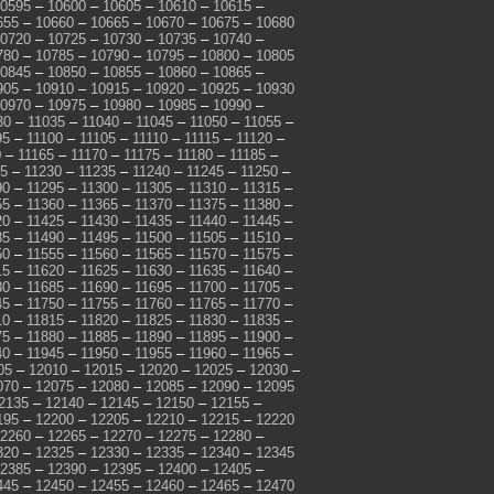
0595
–
10600
–
10605
–
10610
–
10615
–
655
–
10660
–
10665
–
10670
–
10675
–
10680
0720
–
10725
–
10730
–
10735
–
10740
–
780
–
10785
–
10790
–
10795
–
10800
–
10805
0845
–
10850
–
10855
–
10860
–
10865
–
905
–
10910
–
10915
–
10920
–
10925
–
10930
0970
–
10975
–
10980
–
10985
–
10990
–
30
–
11035
–
11040
–
11045
–
11050
–
11055
–
95
–
11100
–
11105
–
11110
–
11115
–
11120
–
0
–
11165
–
11170
–
11175
–
11180
–
11185
–
25
–
11230
–
11235
–
11240
–
11245
–
11250
–
90
–
11295
–
11300
–
11305
–
11310
–
11315
–
55
–
11360
–
11365
–
11370
–
11375
–
11380
–
20
–
11425
–
11430
–
11435
–
11440
–
11445
–
85
–
11490
–
11495
–
11500
–
11505
–
11510
–
50
–
11555
–
11560
–
11565
–
11570
–
11575
–
15
–
11620
–
11625
–
11630
–
11635
–
11640
–
80
–
11685
–
11690
–
11695
–
11700
–
11705
–
45
–
11750
–
11755
–
11760
–
11765
–
11770
–
10
–
11815
–
11820
–
11825
–
11830
–
11835
–
75
–
11880
–
11885
–
11890
–
11895
–
11900
–
40
–
11945
–
11950
–
11955
–
11960
–
11965
–
05
–
12010
–
12015
–
12020
–
12025
–
12030
–
070
–
12075
–
12080
–
12085
–
12090
–
12095
2135
–
12140
–
12145
–
12150
–
12155
–
195
–
12200
–
12205
–
12210
–
12215
–
12220
2260
–
12265
–
12270
–
12275
–
12280
–
320
–
12325
–
12330
–
12335
–
12340
–
12345
2385
–
12390
–
12395
–
12400
–
12405
–
445
–
12450
–
12455
–
12460
–
12465
–
12470