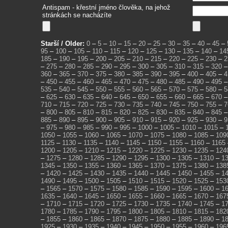
Antispam - křestní jméno člověka, na jehož
stránkách se nacházíte
Starší / Older:
0
–
5
–
10
–
15
–
20
–
25
–
30
–
35
–
40
–
45
–
95
–
100
–
105
–
110
–
115
–
120
–
125
–
130
–
135
–
140
–
14
185
–
190
–
195
–
200
–
205
–
210
–
215
–
220
–
225
–
230
–
2
–
275
–
280
–
285
–
290
–
295
–
300
–
305
–
310
–
315
–
320
360
–
365
–
370
–
375
–
380
–
385
–
390
–
395
–
400
–
405
–
4
–
450
–
455
–
460
–
465
–
470
–
475
–
480
–
485
–
490
–
495
535
–
540
–
545
–
550
–
555
–
560
–
565
–
570
–
575
–
580
–
5
–
625
–
630
–
635
–
640
–
645
–
650
–
655
–
660
–
665
–
670
710
–
715
–
720
–
725
–
730
–
735
–
740
–
745
–
750
–
755
–
7
–
800
–
805
–
810
–
815
–
820
–
825
–
830
–
835
–
840
–
845
885
–
890
–
895
–
900
–
905
–
910
–
915
–
920
–
925
–
930
–
9
–
975
–
980
–
985
–
990
–
995
–
1000
–
1005
–
1010
–
1015
–
1050
–
1055
–
1060
–
1065
–
1070
–
1075
–
1080
–
1085
–
109
1125
–
1130
–
1135
–
1140
–
1145
–
1150
–
1155
–
1160
–
1165
1200
–
1205
–
1210
–
1215
–
1220
–
1225
–
1230
–
1235
–
124
–
1275
–
1280
–
1285
–
1290
–
1295
–
1300
–
1305
–
1310
–
1
1345
–
1350
–
1355
–
1360
–
1365
–
1370
–
1375
–
1380
–
138
–
1420
–
1425
–
1430
–
1435
–
1440
–
1445
–
1450
–
1455
–
1
1490
–
1495
–
1500
–
1505
–
1510
–
1515
–
1520
–
1525
–
153
–
1565
–
1570
–
1575
–
1580
–
1585
–
1590
–
1595
–
1600
–
1
1635
–
1640
–
1645
–
1650
–
1655
–
1660
–
1665
–
1670
–
167
–
1710
–
1715
–
1720
–
1725
–
1730
–
1735
–
1740
–
1745
–
1
1780
–
1785
–
1790
–
1795
–
1800
–
1805
–
1810
–
1815
–
182
–
1855
–
1860
–
1865
–
1870
–
1875
–
1880
–
1885
–
1890
–
1
1925
–
1930
–
1935
–
1940
–
1945
–
1950
–
1955
–
1960
–
196