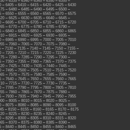
330
–
6335
–
6340
–
6345
–
6350
–
6355
–
0
–
6405
–
6410
–
6415
–
6420
–
6425
–
6430
475
–
6480
–
6485
–
6490
–
6495
–
6500
–
5
–
6550
–
6555
–
6560
–
6565
–
6570
–
6575
620
–
6625
–
6630
–
6635
–
6640
–
6645
–
0
–
6695
–
6700
–
6705
–
6710
–
6715
–
6720
765
–
6770
–
6775
–
6780
–
6785
–
6790
–
5
–
6840
–
6845
–
6850
–
6855
–
6860
–
6865
910
–
6915
–
6920
–
6925
–
6930
–
6935
–
0
–
6985
–
6990
–
6995
–
7000
–
7005
–
7010
055
–
7060
–
7065
–
7070
–
7075
–
7080
–
5
–
7130
–
7135
–
7140
–
7145
–
7150
–
7155
–
0
–
7205
–
7210
–
7215
–
7220
–
7225
–
7230
275
–
7280
–
7285
–
7290
–
7295
–
7300
–
5
–
7350
–
7355
–
7360
–
7365
–
7370
–
7375
420
–
7425
–
7430
–
7435
–
7440
–
7445
–
0
–
7495
–
7500
–
7505
–
7510
–
7515
–
7520
565
–
7570
–
7575
–
7580
–
7585
–
7590
–
5
–
7640
–
7645
–
7650
–
7655
–
7660
–
7665
710
–
7715
–
7720
–
7725
–
7730
–
7735
–
0
–
7785
–
7790
–
7795
–
7800
–
7805
–
7810
855
–
7860
–
7865
–
7870
–
7875
–
7880
–
5
–
7930
–
7935
–
7940
–
7945
–
7950
–
7955
000
–
8005
–
8010
–
8015
–
8020
–
8025
–
0
–
8075
–
8080
–
8085
–
8090
–
8095
–
8100
45
–
8150
–
8155
–
8160
–
8165
–
8170
–
8175
220
–
8225
–
8230
–
8235
–
8240
–
8245
–
0
–
8295
–
8300
–
8305
–
8310
–
8315
–
8320
365
–
8370
–
8375
–
8380
–
8385
–
8390
–
5
–
8440
–
8445
–
8450
–
8455
–
8460
–
8465