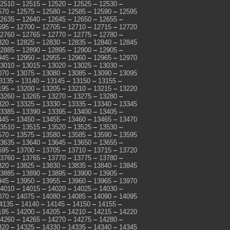
2510
–
12515
–
12520
–
12525
–
12530
–
570
–
12575
–
12580
–
12585
–
12590
–
12595
2635
–
12640
–
12645
–
12650
–
12655
–
695
–
12700
–
12705
–
12710
–
12715
–
12720
2760
–
12765
–
12770
–
12775
–
12780
–
820
–
12825
–
12830
–
12835
–
12840
–
12845
2885
–
12890
–
12895
–
12900
–
12905
–
945
–
12950
–
12955
–
12960
–
12965
–
12970
3010
–
13015
–
13020
–
13025
–
13030
–
070
–
13075
–
13080
–
13085
–
13090
–
13095
3135
–
13140
–
13145
–
13150
–
13155
–
195
–
13200
–
13205
–
13210
–
13215
–
13220
3260
–
13265
–
13270
–
13275
–
13280
–
320
–
13325
–
13330
–
13335
–
13340
–
13345
3385
–
13390
–
13395
–
13400
–
13405
–
445
–
13450
–
13455
–
13460
–
13465
–
13470
3510
–
13515
–
13520
–
13525
–
13530
–
570
–
13575
–
13580
–
13585
–
13590
–
13595
3635
–
13640
–
13645
–
13650
–
13655
–
695
–
13700
–
13705
–
13710
–
13715
–
13720
3760
–
13765
–
13770
–
13775
–
13780
–
820
–
13825
–
13830
–
13835
–
13840
–
13845
3885
–
13890
–
13895
–
13900
–
13905
–
945
–
13950
–
13955
–
13960
–
13965
–
13970
4010
–
14015
–
14020
–
14025
–
14030
–
070
–
14075
–
14080
–
14085
–
14090
–
14095
4135
–
14140
–
14145
–
14150
–
14155
–
195
–
14200
–
14205
–
14210
–
14215
–
14220
4260
–
14265
–
14270
–
14275
–
14280
–
320
–
14325
–
14330
–
14335
–
14340
–
14345