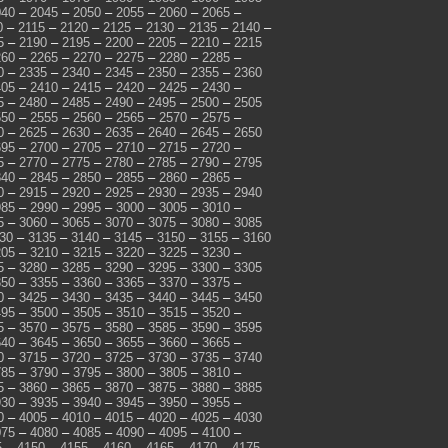
040
–
2045
–
2050
–
2055
–
2060
–
2065
–
0
–
2115
–
2120
–
2125
–
2130
–
2135
–
2140
–
5
–
2190
–
2195
–
2200
–
2205
–
2210
–
2215
260
–
2265
–
2270
–
2275
–
2280
–
2285
–
0
–
2335
–
2340
–
2345
–
2350
–
2355
–
2360
405
–
2410
–
2415
–
2420
–
2425
–
2430
–
5
–
2480
–
2485
–
2490
–
2495
–
2500
–
2505
550
–
2555
–
2560
–
2565
–
2570
–
2575
–
0
–
2625
–
2630
–
2635
–
2640
–
2645
–
2650
695
–
2700
–
2705
–
2710
–
2715
–
2720
–
5
–
2770
–
2775
–
2780
–
2785
–
2790
–
2795
840
–
2845
–
2850
–
2855
–
2860
–
2865
–
0
–
2915
–
2920
–
2925
–
2930
–
2935
–
2940
985
–
2990
–
2995
–
3000
–
3005
–
3010
–
5
–
3060
–
3065
–
3070
–
3075
–
3080
–
3085
30
–
3135
–
3140
–
3145
–
3150
–
3155
–
3160
205
–
3210
–
3215
–
3220
–
3225
–
3230
–
5
–
3280
–
3285
–
3290
–
3295
–
3300
–
3305
350
–
3355
–
3360
–
3365
–
3370
–
3375
–
0
–
3425
–
3430
–
3435
–
3440
–
3445
–
3450
495
–
3500
–
3505
–
3510
–
3515
–
3520
–
5
–
3570
–
3575
–
3580
–
3585
–
3590
–
3595
640
–
3645
–
3650
–
3655
–
3660
–
3665
–
0
–
3715
–
3720
–
3725
–
3730
–
3735
–
3740
785
–
3790
–
3795
–
3800
–
3805
–
3810
–
5
–
3860
–
3865
–
3870
–
3875
–
3880
–
3885
930
–
3935
–
3940
–
3945
–
3950
–
3955
–
0
–
4005
–
4010
–
4015
–
4020
–
4025
–
4030
075
–
4080
–
4085
–
4090
–
4095
–
4100
–
5
–
4150
–
4155
–
4160
–
4165
–
4170
–
4175
–