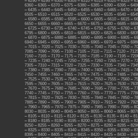
–
6290
–
6295
–
6300
–
6305
–
6310
–
6315
–
6320
–
6325
–
6
6360
–
6365
–
6370
–
6375
–
6380
–
6385
–
6390
–
6395
–
640
–
6435
–
6440
–
6445
–
6450
–
6455
–
6460
–
6465
–
6470
–
6
6505
–
6510
–
6515
–
6520
–
6525
–
6530
–
6535
–
6540
–
654
–
6580
–
6585
–
6590
–
6595
–
6600
–
6605
–
6610
–
6615
–
6
6650
–
6655
–
6660
–
6665
–
6670
–
6675
–
6680
–
6685
–
669
–
6725
–
6730
–
6735
–
6740
–
6745
–
6750
–
6755
–
6760
–
6
6795
–
6800
–
6805
–
6810
–
6815
–
6820
–
6825
–
6830
–
683
–
6870
–
6875
–
6880
–
6885
–
6890
–
6895
–
6900
–
6905
–
6
6940
–
6945
–
6950
–
6955
–
6960
–
6965
–
6970
–
6975
–
698
–
7015
–
7020
–
7025
–
7030
–
7035
–
7040
–
7045
–
7050
–
7
7085
–
7090
–
7095
–
7100
–
7105
–
7110
–
7115
–
7120
–
712
7160
–
7165
–
7170
–
7175
–
7180
–
7185
–
7190
–
7195
–
720
–
7235
–
7240
–
7245
–
7250
–
7255
–
7260
–
7265
–
7270
–
7
7305
–
7310
–
7315
–
7320
–
7325
–
7330
–
7335
–
7340
–
734
–
7380
–
7385
–
7390
–
7395
–
7400
–
7405
–
7410
–
7415
–
7
7450
–
7455
–
7460
–
7465
–
7470
–
7475
–
7480
–
7485
–
749
–
7525
–
7530
–
7535
–
7540
–
7545
–
7550
–
7555
–
7560
–
7
7595
–
7600
–
7605
–
7610
–
7615
–
7620
–
7625
–
7630
–
763
–
7670
–
7675
–
7680
–
7685
–
7690
–
7695
–
7700
–
7705
–
7
7740
–
7745
–
7750
–
7755
–
7760
–
7765
–
7770
–
7775
–
778
–
7815
–
7820
–
7825
–
7830
–
7835
–
7840
–
7845
–
7850
–
7
7885
–
7890
–
7895
–
7900
–
7905
–
7910
–
7915
–
7920
–
792
–
7960
–
7965
–
7970
–
7975
–
7980
–
7985
–
7990
–
7995
–
8
8030
–
8035
–
8040
–
8045
–
8050
–
8055
–
8060
–
8065
–
807
–
8105
–
8110
–
8115
–
8120
–
8125
–
8130
–
8135
–
8140
–
81
–
8180
–
8185
–
8190
–
8195
–
8200
–
8205
–
8210
–
8215
–
8
8250
–
8255
–
8260
–
8265
–
8270
–
8275
–
8280
–
8285
–
829
–
8325
–
8330
–
8335
–
8340
–
8345
–
8350
–
8355
–
8360
–
8
8395
–
8400
–
8405
–
8410
–
8415
–
8420
–
8425
–
8430
–
843