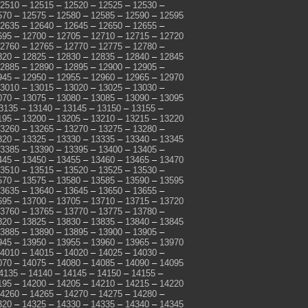
2510
–
12515
–
12520
–
12525
–
12530
–
570
–
12575
–
12580
–
12585
–
12590
–
12595
2635
–
12640
–
12645
–
12650
–
12655
–
695
–
12700
–
12705
–
12710
–
12715
–
12720
2760
–
12765
–
12770
–
12775
–
12780
–
820
–
12825
–
12830
–
12835
–
12840
–
12845
2885
–
12890
–
12895
–
12900
–
12905
–
945
–
12950
–
12955
–
12960
–
12965
–
12970
3010
–
13015
–
13020
–
13025
–
13030
–
070
–
13075
–
13080
–
13085
–
13090
–
13095
3135
–
13140
–
13145
–
13150
–
13155
–
195
–
13200
–
13205
–
13210
–
13215
–
13220
3260
–
13265
–
13270
–
13275
–
13280
–
320
–
13325
–
13330
–
13335
–
13340
–
13345
3385
–
13390
–
13395
–
13400
–
13405
–
445
–
13450
–
13455
–
13460
–
13465
–
13470
3510
–
13515
–
13520
–
13525
–
13530
–
570
–
13575
–
13580
–
13585
–
13590
–
13595
3635
–
13640
–
13645
–
13650
–
13655
–
695
–
13700
–
13705
–
13710
–
13715
–
13720
3760
–
13765
–
13770
–
13775
–
13780
–
820
–
13825
–
13830
–
13835
–
13840
–
13845
3885
–
13890
–
13895
–
13900
–
13905
–
945
–
13950
–
13955
–
13960
–
13965
–
13970
4010
–
14015
–
14020
–
14025
–
14030
–
070
–
14075
–
14080
–
14085
–
14090
–
14095
4135
–
14140
–
14145
–
14150
–
14155
–
195
–
14200
–
14205
–
14210
–
14215
–
14220
4260
–
14265
–
14270
–
14275
–
14280
–
320
–
14325
–
14330
–
14335
–
14340
–
14345