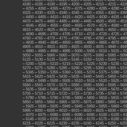
4180
–
4185
–
4190
–
4195
–
4200
–
4205
–
4210
–
4215
–
422
–
4255
–
4260
–
4265
–
4270
–
4275
–
4280
–
4285
–
4290
–
4
4325
–
4330
–
4335
–
4340
–
4345
–
4350
–
4355
–
4360
–
436
–
4400
–
4405
–
4410
–
4415
–
4420
–
4425
–
4430
–
4435
–
4
4470
–
4475
–
4480
–
4485
–
4490
–
4495
–
4500
–
4505
–
451
–
4545
–
4550
–
4555
–
4560
–
4565
–
4570
–
4575
–
4580
–
4
4615
–
4620
–
4625
–
4630
–
4635
–
4640
–
4645
–
4650
–
465
–
4690
–
4695
–
4700
–
4705
–
4710
–
4715
–
4720
–
4725
–
4
4760
–
4765
–
4770
–
4775
–
4780
–
4785
–
4790
–
4795
–
480
–
4835
–
4840
–
4845
–
4850
–
4855
–
4860
–
4865
–
4870
–
4
4905
–
4910
–
4915
–
4920
–
4925
–
4930
–
4935
–
4940
–
494
–
4980
–
4985
–
4990
–
4995
–
5000
–
5005
–
5010
–
5015
–
5
5050
–
5055
–
5060
–
5065
–
5070
–
5075
–
5080
–
5085
–
509
5125
–
5130
–
5135
–
5140
–
5145
–
5150
–
5155
–
5160
–
516
–
5200
–
5205
–
5210
–
5215
–
5220
–
5225
–
5230
–
5235
–
5
5270
–
5275
–
5280
–
5285
–
5290
–
5295
–
5300
–
5305
–
531
–
5345
–
5350
–
5355
–
5360
–
5365
–
5370
–
5375
–
5380
–
5
5415
–
5420
–
5425
–
5430
–
5435
–
5440
–
5445
–
5450
–
545
–
5490
–
5495
–
5500
–
5505
–
5510
–
5515
–
5520
–
5525
–
5
5560
–
5565
–
5570
–
5575
–
5580
–
5585
–
5590
–
5595
–
560
–
5635
–
5640
–
5645
–
5650
–
5655
–
5660
–
5665
–
5670
–
5
5705
–
5710
–
5715
–
5720
–
5725
–
5730
–
5735
–
5740
–
574
–
5780
–
5785
–
5790
–
5795
–
5800
–
5805
–
5810
–
5815
–
5
5850
–
5855
–
5860
–
5865
–
5870
–
5875
–
5880
–
5885
–
589
–
5925
–
5930
–
5935
–
5940
–
5945
–
5950
–
5955
–
5960
–
5
5995
–
6000
–
6005
–
6010
–
6015
–
6020
–
6025
–
6030
–
603
–
6070
–
6075
–
6080
–
6085
–
6090
–
6095
–
6100
–
6105
–
6
–
6145
–
6150
–
6155
–
6160
–
6165
–
6170
–
6175
–
6180
–
6
6215
–
6220
–
6225
–
6230
–
6235
–
6240
–
6245
–
6250
–
625