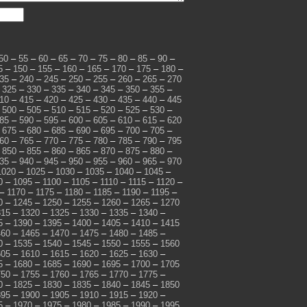
50
–
55
–
60
–
65
–
70
–
75
–
80
–
85
–
90
–
5
–
150
–
155
–
160
–
165
–
170
–
175
–
180
–
35
–
240
–
245
–
250
–
255
–
260
–
265
–
270
–
325
–
330
–
335
–
340
–
345
–
350
–
355
–
10
–
415
–
420
–
425
–
430
–
435
–
440
–
445
–
500
–
505
–
510
–
515
–
520
–
525
–
530
–
85
–
590
–
595
–
600
–
605
–
610
–
615
–
620
–
675
–
680
–
685
–
690
–
695
–
700
–
705
–
60
–
765
–
770
–
775
–
780
–
785
–
790
–
795
–
850
–
855
–
860
–
865
–
870
–
875
–
880
–
35
–
940
–
945
–
950
–
955
–
960
–
965
–
970
1020
–
1025
–
1030
–
1035
–
1040
–
1045
–
0
–
1095
–
1100
–
1105
–
1110
–
1115
–
1120
–
–
1170
–
1175
–
1180
–
1185
–
1190
–
1195
–
0
–
1245
–
1250
–
1255
–
1260
–
1265
–
1270
315
–
1320
–
1325
–
1330
–
1335
–
1340
–
5
–
1390
–
1395
–
1400
–
1405
–
1410
–
1415
460
–
1465
–
1470
–
1475
–
1480
–
1485
–
0
–
1535
–
1540
–
1545
–
1550
–
1555
–
1560
605
–
1610
–
1615
–
1620
–
1625
–
1630
–
5
–
1680
–
1685
–
1690
–
1695
–
1700
–
1705
750
–
1755
–
1760
–
1765
–
1770
–
1775
–
0
–
1825
–
1830
–
1835
–
1840
–
1845
–
1850
895
–
1900
–
1905
–
1910
–
1915
–
1920
–
5
–
1970
–
1975
–
1980
–
1985
–
1990
–
1995