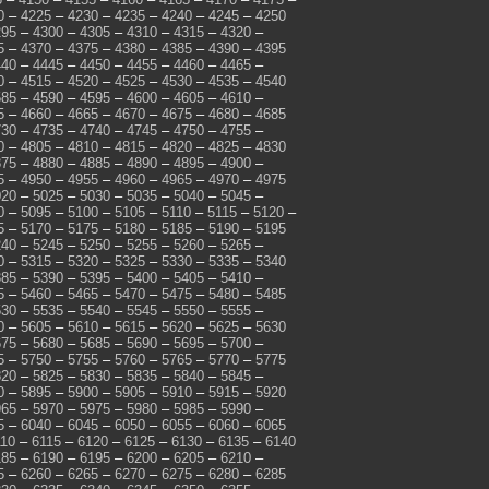
0
–
4225
–
4230
–
4235
–
4240
–
4245
–
4250
295
–
4300
–
4305
–
4310
–
4315
–
4320
–
5
–
4370
–
4375
–
4380
–
4385
–
4390
–
4395
440
–
4445
–
4450
–
4455
–
4460
–
4465
–
0
–
4515
–
4520
–
4525
–
4530
–
4535
–
4540
585
–
4590
–
4595
–
4600
–
4605
–
4610
–
5
–
4660
–
4665
–
4670
–
4675
–
4680
–
4685
730
–
4735
–
4740
–
4745
–
4750
–
4755
–
0
–
4805
–
4810
–
4815
–
4820
–
4825
–
4830
875
–
4880
–
4885
–
4890
–
4895
–
4900
–
5
–
4950
–
4955
–
4960
–
4965
–
4970
–
4975
020
–
5025
–
5030
–
5035
–
5040
–
5045
–
0
–
5095
–
5100
–
5105
–
5110
–
5115
–
5120
–
5
–
5170
–
5175
–
5180
–
5185
–
5190
–
5195
240
–
5245
–
5250
–
5255
–
5260
–
5265
–
0
–
5315
–
5320
–
5325
–
5330
–
5335
–
5340
385
–
5390
–
5395
–
5400
–
5405
–
5410
–
5
–
5460
–
5465
–
5470
–
5475
–
5480
–
5485
530
–
5535
–
5540
–
5545
–
5550
–
5555
–
0
–
5605
–
5610
–
5615
–
5620
–
5625
–
5630
675
–
5680
–
5685
–
5690
–
5695
–
5700
–
5
–
5750
–
5755
–
5760
–
5765
–
5770
–
5775
820
–
5825
–
5830
–
5835
–
5840
–
5845
–
0
–
5895
–
5900
–
5905
–
5910
–
5915
–
5920
965
–
5970
–
5975
–
5980
–
5985
–
5990
–
5
–
6040
–
6045
–
6050
–
6055
–
6060
–
6065
110
–
6115
–
6120
–
6125
–
6130
–
6135
–
6140
185
–
6190
–
6195
–
6200
–
6205
–
6210
–
5
–
6260
–
6265
–
6270
–
6275
–
6280
–
6285