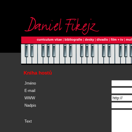
curriculum vitae
|
bibliografie
|
desky
|
divadlo
|
film + tv
|
mul
Kniha hostů
Jméno
E-mail
WWW
Nadpis
Text