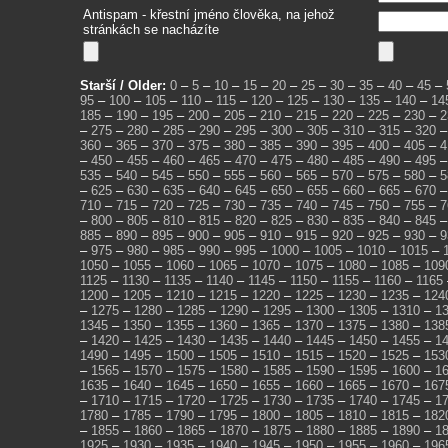
Antispam - křestní jméno člověka, na jehož
stránkách se nacházíte
Starší / Older:
0
–
5
–
10
–
15
–
20
–
25
–
30
–
35
–
40
–
45
–
95
–
100
–
105
–
110
–
115
–
120
–
125
–
130
–
135
–
140
–
14
185
–
190
–
195
–
200
–
205
–
210
–
215
–
220
–
225
–
230
–
2
–
275
–
280
–
285
–
290
–
295
–
300
–
305
–
310
–
315
–
320
360
–
365
–
370
–
375
–
380
–
385
–
390
–
395
–
400
–
405
–
4
–
450
–
455
–
460
–
465
–
470
–
475
–
480
–
485
–
490
–
495
535
–
540
–
545
–
550
–
555
–
560
–
565
–
570
–
575
–
580
–
5
–
625
–
630
–
635
–
640
–
645
–
650
–
655
–
660
–
665
–
670
710
–
715
–
720
–
725
–
730
–
735
–
740
–
745
–
750
–
755
–
7
–
800
–
805
–
810
–
815
–
820
–
825
–
830
–
835
–
840
–
845
885
–
890
–
895
–
900
–
905
–
910
–
915
–
920
–
925
–
930
–
9
–
975
–
980
–
985
–
990
–
995
–
1000
–
1005
–
1010
–
1015
–
1050
–
1055
–
1060
–
1065
–
1070
–
1075
–
1080
–
1085
–
109
1125
–
1130
–
1135
–
1140
–
1145
–
1150
–
1155
–
1160
–
1165
1200
–
1205
–
1210
–
1215
–
1220
–
1225
–
1230
–
1235
–
124
–
1275
–
1280
–
1285
–
1290
–
1295
–
1300
–
1305
–
1310
–
1
1345
–
1350
–
1355
–
1360
–
1365
–
1370
–
1375
–
1380
–
138
–
1420
–
1425
–
1430
–
1435
–
1440
–
1445
–
1450
–
1455
–
1
1490
–
1495
–
1500
–
1505
–
1510
–
1515
–
1520
–
1525
–
153
–
1565
–
1570
–
1575
–
1580
–
1585
–
1590
–
1595
–
1600
–
1
1635
–
1640
–
1645
–
1650
–
1655
–
1660
–
1665
–
1670
–
167
–
1710
–
1715
–
1720
–
1725
–
1730
–
1735
–
1740
–
1745
–
1
1780
–
1785
–
1790
–
1795
–
1800
–
1805
–
1810
–
1815
–
182
–
1855
–
1860
–
1865
–
1870
–
1875
–
1880
–
1885
–
1890
–
1
1925
–
1930
–
1935
–
1940
–
1945
–
1950
–
1955
–
1960
–
196