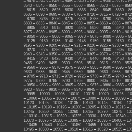
–
8470
–
8475
–
8480
–
8485
–
8490
–
8495
–
8500
–
8505
–
8
8540
–
8545
–
8550
–
8555
–
8560
–
8565
–
8570
–
8575
–
858
–
8615
–
8620
–
8625
–
8630
–
8635
–
8640
–
8645
–
8650
–
8
8685
–
8690
–
8695
–
8700
–
8705
–
8710
–
8715
–
8720
–
872
–
8760
–
8765
–
8770
–
8775
–
8780
–
8785
–
8790
–
8795
–
8
8830
–
8835
–
8840
–
8845
–
8850
–
8855
–
8860
–
8865
–
887
–
8905
–
8910
–
8915
–
8920
–
8925
–
8930
–
8935
–
8940
–
8
8975
–
8980
–
8985
–
8990
–
8995
–
9000
–
9005
–
9010
–
901
–
9050
–
9055
–
9060
–
9065
–
9070
–
9075
–
9080
–
9085
–
9
–
9125
–
9130
–
9135
–
9140
–
9145
–
9150
–
9155
–
9160
–
9
9195
–
9200
–
9205
–
9210
–
9215
–
9220
–
9225
–
9230
–
923
–
9270
–
9275
–
9280
–
9285
–
9290
–
9295
–
9300
–
9305
–
9
9340
–
9345
–
9350
–
9355
–
9360
–
9365
–
9370
–
9375
–
938
–
9415
–
9420
–
9425
–
9430
–
9435
–
9440
–
9445
–
9450
–
9
9485
–
9490
–
9495
–
9500
–
9505
–
9510
–
9515
–
9520
–
952
–
9560
–
9565
–
9570
–
9575
–
9580
–
9585
–
9590
–
9595
–
9
9630
–
9635
–
9640
–
9645
–
9650
–
9655
–
9660
–
9665
–
967
–
9705
–
9710
–
9715
–
9720
–
9725
–
9730
–
9735
–
9740
–
9
9775
–
9780
–
9785
–
9790
–
9795
–
9800
–
9805
–
9810
–
981
–
9850
–
9855
–
9860
–
9865
–
9870
–
9875
–
9880
–
9885
–
9
9920
–
9925
–
9930
–
9935
–
9940
–
9945
–
9950
–
9955
–
996
–
9995
–
10000
–
10005
–
10010
–
10015
–
10020
–
10025
–
10
–
10060
–
10065
–
10070
–
10075
–
10080
–
10085
–
10090
–
1
10120
–
10125
–
10130
–
10135
–
10140
–
10145
–
10150
–
10
–
10185
–
10190
–
10195
–
10200
–
10205
–
10210
–
10215
–
1
10245
–
10250
–
10255
–
10260
–
10265
–
10270
–
10275
–
10
–
10310
–
10315
–
10320
–
10325
–
10330
–
10335
–
10340
–
1
10370
–
10375
–
10380
–
10385
–
10390
–
10395
–
10400
–
10
–
10435
–
10440
–
10445
–
10450
–
10455
–
10460
–
10465
–
1
10495
–
10500
–
10505
–
10510
–
10515
–
10520
–
10525
–
10