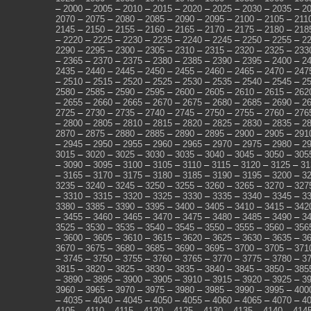
–
2000
–
2005
–
2010
–
2015
–
2020
–
2025
–
2030
–
2035
–
2
2070
–
2075
–
2080
–
2085
–
2090
–
2095
–
2100
–
2105
–
211
2145
–
2150
–
2155
–
2160
–
2165
–
2170
–
2175
–
2180
–
218
–
2220
–
2225
–
2230
–
2235
–
2240
–
2245
–
2250
–
2255
–
2
2290
–
2295
–
2300
–
2305
–
2310
–
2315
–
2320
–
2325
–
233
–
2365
–
2370
–
2375
–
2380
–
2385
–
2390
–
2395
–
2400
–
2
2435
–
2440
–
2445
–
2450
–
2455
–
2460
–
2465
–
2470
–
247
–
2510
–
2515
–
2520
–
2525
–
2530
–
2535
–
2540
–
2545
–
2
2580
–
2585
–
2590
–
2595
–
2600
–
2605
–
2610
–
2615
–
262
–
2655
–
2660
–
2665
–
2670
–
2675
–
2680
–
2685
–
2690
–
2
2725
–
2730
–
2735
–
2740
–
2745
–
2750
–
2755
–
2760
–
276
–
2800
–
2805
–
2810
–
2815
–
2820
–
2825
–
2830
–
2835
–
2
2870
–
2875
–
2880
–
2885
–
2890
–
2895
–
2900
–
2905
–
291
–
2945
–
2950
–
2955
–
2960
–
2965
–
2970
–
2975
–
2980
–
2
3015
–
3020
–
3025
–
3030
–
3035
–
3040
–
3045
–
3050
–
305
–
3090
–
3095
–
3100
–
3105
–
3110
–
3115
–
3120
–
3125
–
31
–
3165
–
3170
–
3175
–
3180
–
3185
–
3190
–
3195
–
3200
–
3
3235
–
3240
–
3245
–
3250
–
3255
–
3260
–
3265
–
3270
–
327
–
3310
–
3315
–
3320
–
3325
–
3330
–
3335
–
3340
–
3345
–
3
3380
–
3385
–
3390
–
3395
–
3400
–
3405
–
3410
–
3415
–
342
–
3455
–
3460
–
3465
–
3470
–
3475
–
3480
–
3485
–
3490
–
3
3525
–
3530
–
3535
–
3540
–
3545
–
3550
–
3555
–
3560
–
356
–
3600
–
3605
–
3610
–
3615
–
3620
–
3625
–
3630
–
3635
–
3
3670
–
3675
–
3680
–
3685
–
3690
–
3695
–
3700
–
3705
–
371
–
3745
–
3750
–
3755
–
3760
–
3765
–
3770
–
3775
–
3780
–
3
3815
–
3820
–
3825
–
3830
–
3835
–
3840
–
3845
–
3850
–
385
–
3890
–
3895
–
3900
–
3905
–
3910
–
3915
–
3920
–
3925
–
3
3960
–
3965
–
3970
–
3975
–
3980
–
3985
–
3990
–
3995
–
400
–
4035
–
4040
–
4045
–
4050
–
4055
–
4060
–
4065
–
4070
–
4
4105
–
4110
–
4115
–
4120
–
4125
–
4130
–
4135
–
4140
–
414