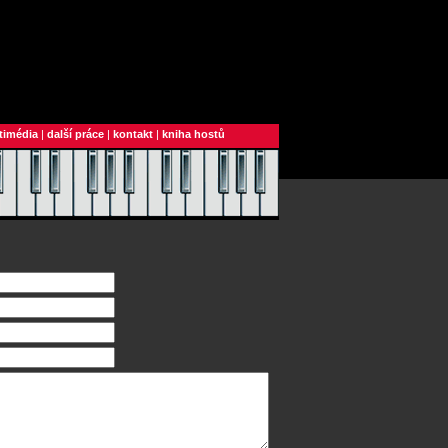
timédia
|
další práce
|
kontakt
|
kniha hostů