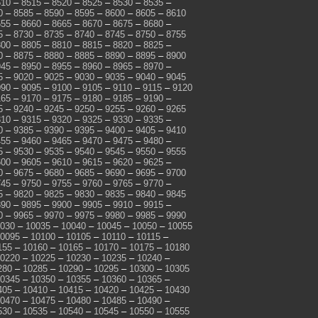
510
–
8515
–
8520
–
8525
–
8530
–
8535
–
0
–
8585
–
8590
–
8595
–
8600
–
8605
–
8610
655
–
8660
–
8665
–
8670
–
8675
–
8680
–
5
–
8730
–
8735
–
8740
–
8745
–
8750
–
8755
800
–
8805
–
8810
–
8815
–
8820
–
8825
–
0
–
8875
–
8880
–
8885
–
8890
–
8895
–
8900
945
–
8950
–
8955
–
8960
–
8965
–
8970
–
5
–
9020
–
9025
–
9030
–
9035
–
9040
–
9045
090
–
9095
–
9100
–
9105
–
9110
–
9115
–
9120
165
–
9170
–
9175
–
9180
–
9185
–
9190
–
5
–
9240
–
9245
–
9250
–
9255
–
9260
–
9265
310
–
9315
–
9320
–
9325
–
9330
–
9335
–
0
–
9385
–
9390
–
9395
–
9400
–
9405
–
9410
455
–
9460
–
9465
–
9470
–
9475
–
9480
–
5
–
9530
–
9535
–
9540
–
9545
–
9550
–
9555
600
–
9605
–
9610
–
9615
–
9620
–
9625
–
0
–
9675
–
9680
–
9685
–
9690
–
9695
–
9700
745
–
9750
–
9755
–
9760
–
9765
–
9770
–
5
–
9820
–
9825
–
9830
–
9835
–
9840
–
9845
890
–
9895
–
9900
–
9905
–
9910
–
9915
–
0
–
9965
–
9970
–
9975
–
9980
–
9985
–
9990
030
–
10035
–
10040
–
10045
–
10050
–
10055
0095
–
10100
–
10105
–
10110
–
10115
–
155
–
10160
–
10165
–
10170
–
10175
–
10180
0220
–
10225
–
10230
–
10235
–
10240
–
280
–
10285
–
10290
–
10295
–
10300
–
10305
0345
–
10350
–
10355
–
10360
–
10365
–
405
–
10410
–
10415
–
10420
–
10425
–
10430
0470
–
10475
–
10480
–
10485
–
10490
–
530
–
10535
–
10540
–
10545
–
10550
–
10555