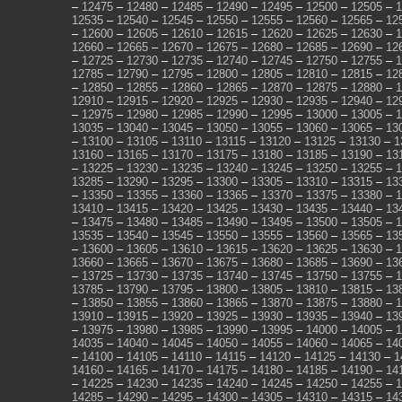
–
12475
–
12480
–
12485
–
12490
–
12495
–
12500
–
12505
–
1
12535
–
12540
–
12545
–
12550
–
12555
–
12560
–
12565
–
12
–
12600
–
12605
–
12610
–
12615
–
12620
–
12625
–
12630
–
1
12660
–
12665
–
12670
–
12675
–
12680
–
12685
–
12690
–
12
–
12725
–
12730
–
12735
–
12740
–
12745
–
12750
–
12755
–
1
12785
–
12790
–
12795
–
12800
–
12805
–
12810
–
12815
–
12
–
12850
–
12855
–
12860
–
12865
–
12870
–
12875
–
12880
–
1
12910
–
12915
–
12920
–
12925
–
12930
–
12935
–
12940
–
12
–
12975
–
12980
–
12985
–
12990
–
12995
–
13000
–
13005
–
1
13035
–
13040
–
13045
–
13050
–
13055
–
13060
–
13065
–
13
–
13100
–
13105
–
13110
–
13115
–
13120
–
13125
–
13130
–
1
13160
–
13165
–
13170
–
13175
–
13180
–
13185
–
13190
–
13
–
13225
–
13230
–
13235
–
13240
–
13245
–
13250
–
13255
–
1
13285
–
13290
–
13295
–
13300
–
13305
–
13310
–
13315
–
13
–
13350
–
13355
–
13360
–
13365
–
13370
–
13375
–
13380
–
1
13410
–
13415
–
13420
–
13425
–
13430
–
13435
–
13440
–
13
–
13475
–
13480
–
13485
–
13490
–
13495
–
13500
–
13505
–
1
13535
–
13540
–
13545
–
13550
–
13555
–
13560
–
13565
–
13
–
13600
–
13605
–
13610
–
13615
–
13620
–
13625
–
13630
–
1
13660
–
13665
–
13670
–
13675
–
13680
–
13685
–
13690
–
13
–
13725
–
13730
–
13735
–
13740
–
13745
–
13750
–
13755
–
1
13785
–
13790
–
13795
–
13800
–
13805
–
13810
–
13815
–
13
–
13850
–
13855
–
13860
–
13865
–
13870
–
13875
–
13880
–
1
13910
–
13915
–
13920
–
13925
–
13930
–
13935
–
13940
–
13
–
13975
–
13980
–
13985
–
13990
–
13995
–
14000
–
14005
–
1
14035
–
14040
–
14045
–
14050
–
14055
–
14060
–
14065
–
14
–
14100
–
14105
–
14110
–
14115
–
14120
–
14125
–
14130
–
1
14160
–
14165
–
14170
–
14175
–
14180
–
14185
–
14190
–
14
–
14225
–
14230
–
14235
–
14240
–
14245
–
14250
–
14255
–
1
14285
–
14290
–
14295
–
14300
–
14305
–
14310
–
14315
–
14