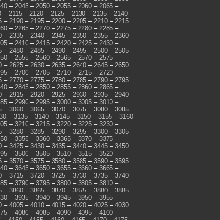
040
–
2045
–
2050
–
2055
–
2060
–
2065
–
0
–
2115
–
2120
–
2125
–
2130
–
2135
–
2140
–
5
–
2190
–
2195
–
2200
–
2205
–
2210
–
2215
260
–
2265
–
2270
–
2275
–
2280
–
2285
–
0
–
2335
–
2340
–
2345
–
2350
–
2355
–
2360
405
–
2410
–
2415
–
2420
–
2425
–
2430
–
5
–
2480
–
2485
–
2490
–
2495
–
2500
–
2505
550
–
2555
–
2560
–
2565
–
2570
–
2575
–
0
–
2625
–
2630
–
2635
–
2640
–
2645
–
2650
695
–
2700
–
2705
–
2710
–
2715
–
2720
–
5
–
2770
–
2775
–
2780
–
2785
–
2790
–
2795
840
–
2845
–
2850
–
2855
–
2860
–
2865
–
0
–
2915
–
2920
–
2925
–
2930
–
2935
–
2940
985
–
2990
–
2995
–
3000
–
3005
–
3010
–
5
–
3060
–
3065
–
3070
–
3075
–
3080
–
3085
30
–
3135
–
3140
–
3145
–
3150
–
3155
–
3160
205
–
3210
–
3215
–
3220
–
3225
–
3230
–
5
–
3280
–
3285
–
3290
–
3295
–
3300
–
3305
350
–
3355
–
3360
–
3365
–
3370
–
3375
–
0
–
3425
–
3430
–
3435
–
3440
–
3445
–
3450
495
–
3500
–
3505
–
3510
–
3515
–
3520
–
5
–
3570
–
3575
–
3580
–
3585
–
3590
–
3595
640
–
3645
–
3650
–
3655
–
3660
–
3665
–
0
–
3715
–
3720
–
3725
–
3730
–
3735
–
3740
785
–
3790
–
3795
–
3800
–
3805
–
3810
–
5
–
3860
–
3865
–
3870
–
3875
–
3880
–
3885
930
–
3935
–
3940
–
3945
–
3950
–
3955
–
0
–
4005
–
4010
–
4015
–
4020
–
4025
–
4030
075
–
4080
–
4085
–
4090
–
4095
–
4100
–
5
–
4150
–
4155
–
4160
–
4165
–
4170
–
4175
–