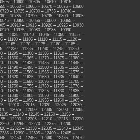
0595
–
10600
–
10605
–
10610
–
10615
–
655
–
10660
–
10665
–
10670
–
10675
–
10680
0720
–
10725
–
10730
–
10735
–
10740
–
780
–
10785
–
10790
–
10795
–
10800
–
10805
0845
–
10850
–
10855
–
10860
–
10865
–
905
–
10910
–
10915
–
10920
–
10925
–
10930
0970
–
10975
–
10980
–
10985
–
10990
–
30
–
11035
–
11040
–
11045
–
11050
–
11055
–
95
–
11100
–
11105
–
11110
–
11115
–
11120
–
0
–
11165
–
11170
–
11175
–
11180
–
11185
–
25
–
11230
–
11235
–
11240
–
11245
–
11250
–
90
–
11295
–
11300
–
11305
–
11310
–
11315
–
55
–
11360
–
11365
–
11370
–
11375
–
11380
–
20
–
11425
–
11430
–
11435
–
11440
–
11445
–
85
–
11490
–
11495
–
11500
–
11505
–
11510
–
50
–
11555
–
11560
–
11565
–
11570
–
11575
–
15
–
11620
–
11625
–
11630
–
11635
–
11640
–
80
–
11685
–
11690
–
11695
–
11700
–
11705
–
45
–
11750
–
11755
–
11760
–
11765
–
11770
–
10
–
11815
–
11820
–
11825
–
11830
–
11835
–
75
–
11880
–
11885
–
11890
–
11895
–
11900
–
40
–
11945
–
11950
–
11955
–
11960
–
11965
–
05
–
12010
–
12015
–
12020
–
12025
–
12030
–
070
–
12075
–
12080
–
12085
–
12090
–
12095
2135
–
12140
–
12145
–
12150
–
12155
–
195
–
12200
–
12205
–
12210
–
12215
–
12220
2260
–
12265
–
12270
–
12275
–
12280
–
320
–
12325
–
12330
–
12335
–
12340
–
12345
2385
–
12390
–
12395
–
12400
–
12405
–
445
–
12450
–
12455
–
12460
–
12465
–
12470