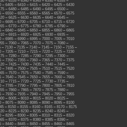
330
–
6335
–
6340
–
6345
–
6350
–
6355
–
0
–
6405
–
6410
–
6415
–
6420
–
6425
–
6430
475
–
6480
–
6485
–
6490
–
6495
–
6500
–
5
–
6550
–
6555
–
6560
–
6565
–
6570
–
6575
620
–
6625
–
6630
–
6635
–
6640
–
6645
–
0
–
6695
–
6700
–
6705
–
6710
–
6715
–
6720
765
–
6770
–
6775
–
6780
–
6785
–
6790
–
5
–
6840
–
6845
–
6850
–
6855
–
6860
–
6865
910
–
6915
–
6920
–
6925
–
6930
–
6935
–
0
–
6985
–
6990
–
6995
–
7000
–
7005
–
7010
055
–
7060
–
7065
–
7070
–
7075
–
7080
–
5
–
7130
–
7135
–
7140
–
7145
–
7150
–
7155
–
0
–
7205
–
7210
–
7215
–
7220
–
7225
–
7230
275
–
7280
–
7285
–
7290
–
7295
–
7300
–
5
–
7350
–
7355
–
7360
–
7365
–
7370
–
7375
420
–
7425
–
7430
–
7435
–
7440
–
7445
–
0
–
7495
–
7500
–
7505
–
7510
–
7515
–
7520
565
–
7570
–
7575
–
7580
–
7585
–
7590
–
5
–
7640
–
7645
–
7650
–
7655
–
7660
–
7665
710
–
7715
–
7720
–
7725
–
7730
–
7735
–
0
–
7785
–
7790
–
7795
–
7800
–
7805
–
7810
855
–
7860
–
7865
–
7870
–
7875
–
7880
–
5
–
7930
–
7935
–
7940
–
7945
–
7950
–
7955
000
–
8005
–
8010
–
8015
–
8020
–
8025
–
0
–
8075
–
8080
–
8085
–
8090
–
8095
–
8100
45
–
8150
–
8155
–
8160
–
8165
–
8170
–
8175
220
–
8225
–
8230
–
8235
–
8240
–
8245
–
0
–
8295
–
8300
–
8305
–
8310
–
8315
–
8320
365
–
8370
–
8375
–
8380
–
8385
–
8390
–
5
–
8440
–
8445
–
8450
–
8455
–
8460
–
8465