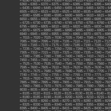
–
6290
–
6295
–
6300
–
6305
–
6310
–
6315
–
6320
–
6325
–
6
6360
–
6365
–
6370
–
6375
–
6380
–
6385
–
6390
–
6395
–
640
–
6435
–
6440
–
6445
–
6450
–
6455
–
6460
–
6465
–
6470
–
6
6505
–
6510
–
6515
–
6520
–
6525
–
6530
–
6535
–
6540
–
654
–
6580
–
6585
–
6590
–
6595
–
6600
–
6605
–
6610
–
6615
–
6
6650
–
6655
–
6660
–
6665
–
6670
–
6675
–
6680
–
6685
–
669
–
6725
–
6730
–
6735
–
6740
–
6745
–
6750
–
6755
–
6760
–
6
6795
–
6800
–
6805
–
6810
–
6815
–
6820
–
6825
–
6830
–
683
–
6870
–
6875
–
6880
–
6885
–
6890
–
6895
–
6900
–
6905
–
6
6940
–
6945
–
6950
–
6955
–
6960
–
6965
–
6970
–
6975
–
698
–
7015
–
7020
–
7025
–
7030
–
7035
–
7040
–
7045
–
7050
–
7
7085
–
7090
–
7095
–
7100
–
7105
–
7110
–
7115
–
7120
–
712
7160
–
7165
–
7170
–
7175
–
7180
–
7185
–
7190
–
7195
–
720
–
7235
–
7240
–
7245
–
7250
–
7255
–
7260
–
7265
–
7270
–
7
7305
–
7310
–
7315
–
7320
–
7325
–
7330
–
7335
–
7340
–
734
–
7380
–
7385
–
7390
–
7395
–
7400
–
7405
–
7410
–
7415
–
7
7450
–
7455
–
7460
–
7465
–
7470
–
7475
–
7480
–
7485
–
749
–
7525
–
7530
–
7535
–
7540
–
7545
–
7550
–
7555
–
7560
–
7
7595
–
7600
–
7605
–
7610
–
7615
–
7620
–
7625
–
7630
–
763
–
7670
–
7675
–
7680
–
7685
–
7690
–
7695
–
7700
–
7705
–
7
7740
–
7745
–
7750
–
7755
–
7760
–
7765
–
7770
–
7775
–
778
–
7815
–
7820
–
7825
–
7830
–
7835
–
7840
–
7845
–
7850
–
7
7885
–
7890
–
7895
–
7900
–
7905
–
7910
–
7915
–
7920
–
792
–
7960
–
7965
–
7970
–
7975
–
7980
–
7985
–
7990
–
7995
–
8
8030
–
8035
–
8040
–
8045
–
8050
–
8055
–
8060
–
8065
–
807
–
8105
–
8110
–
8115
–
8120
–
8125
–
8130
–
8135
–
8140
–
81
–
8180
–
8185
–
8190
–
8195
–
8200
–
8205
–
8210
–
8215
–
8
8250
–
8255
–
8260
–
8265
–
8270
–
8275
–
8280
–
8285
–
829
–
8325
–
8330
–
8335
–
8340
–
8345
–
8350
–
8355
–
8360
–
8
8395
–
8400
–
8405
–
8410
–
8415
–
8420
–
8425
–
8430
–
843