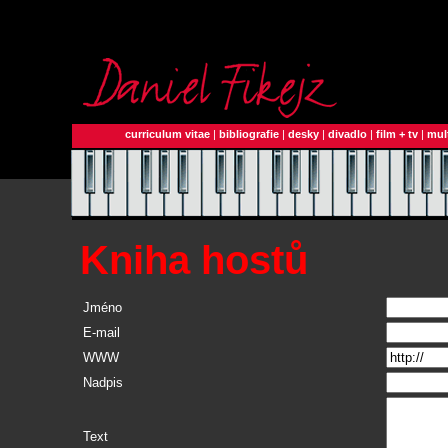
curriculum vitae
|
bibliografie
|
desky
|
divadlo
|
film + tv
|
mul
Kniha hostů
Jméno
E-mail
WWW
Nadpis
Text