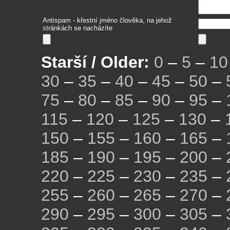
Antispam - křestní jméno člověka, na jehož
stránkách se nacházíte
Starší / Older:
0
–
5
–
10
30
–
35
–
40
–
45
–
50
–
75
–
80
–
85
–
90
–
95
–
115
–
120
–
125
–
130
–
150
–
155
–
160
–
165
–
185
–
190
–
195
–
200
–
220
–
225
–
230
–
235
–
255
–
260
–
265
–
270
–
290
–
295
–
300
–
305
–