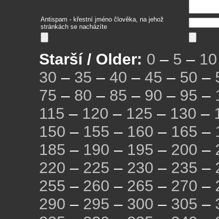
Antispam - křestní jméno člověka, na jehož
stránkách se nacházíte
Starší / Older:
0
–
5
–
10
30
–
35
–
40
–
45
–
50
–
75
–
80
–
85
–
90
–
95
–
115
–
120
–
125
–
130
–
150
–
155
–
160
–
165
–
185
–
190
–
195
–
200
–
220
–
225
–
230
–
235
–
255
–
260
–
265
–
270
–
290
–
295
–
300
–
305
–