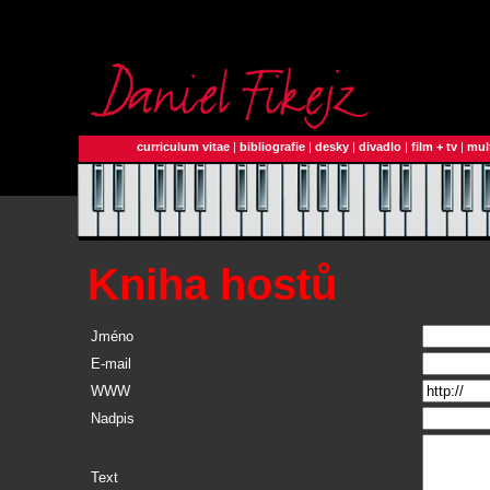
curriculum vitae
|
bibliografie
|
desky
|
divadlo
|
film + tv
|
mul
Kniha hostů
Jméno
E-mail
WWW
Nadpis
Text