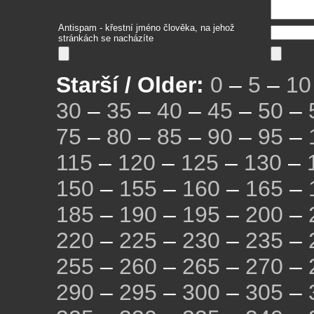
Antispam - křestní jméno člověka, na jehož
stránkách se nacházíte
Starší / Older:
0
–
5
–
10
30
–
35
–
40
–
45
–
50
–
75
–
80
–
85
–
90
–
95
–
115
–
120
–
125
–
130
–
150
–
155
–
160
–
165
–
185
–
190
–
195
–
200
–
220
–
225
–
230
–
235
–
255
–
260
–
265
–
270
–
290
–
295
–
300
–
305
–