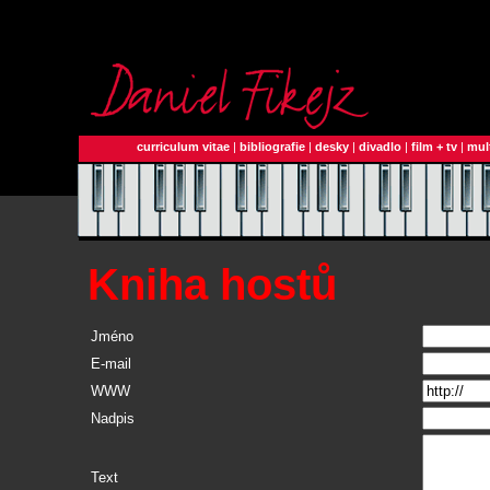
curriculum vitae
|
bibliografie
|
desky
|
divadlo
|
film + tv
|
mul
Kniha hostů
Jméno
E-mail
WWW
Nadpis
Text