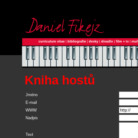
curriculum vitae
|
bibliografie
|
desky
|
divadlo
|
film + tv
|
mul
Kniha hostů
Jméno
E-mail
WWW
Nadpis
Text