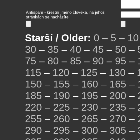
Antispam - křestní jméno člověka, na jehož
stránkách se nacházíte
Starší / Older:
0
–
5
–
10
30
–
35
–
40
–
45
–
50
–
75
–
80
–
85
–
90
–
95
–
115
–
120
–
125
–
130
–
150
–
155
–
160
–
165
–
185
–
190
–
195
–
200
–
220
–
225
–
230
–
235
–
255
–
260
–
265
–
270
–
290
–
295
–
300
–
305
–