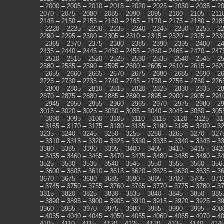
–
2000
–
2005
–
2010
–
2015
–
2020
–
2025
–
2030
–
2035
–
2
2070
–
2075
–
2080
–
2085
–
2090
–
2095
–
2100
–
2105
–
211
2145
–
2150
–
2155
–
2160
–
2165
–
2170
–
2175
–
2180
–
218
–
2220
–
2225
–
2230
–
2235
–
2240
–
2245
–
2250
–
2255
–
2
2290
–
2295
–
2300
–
2305
–
2310
–
2315
–
2320
–
2325
–
233
–
2365
–
2370
–
2375
–
2380
–
2385
–
2390
–
2395
–
2400
–
2
2435
–
2440
–
2445
–
2450
–
2455
–
2460
–
2465
–
2470
–
247
–
2510
–
2515
–
2520
–
2525
–
2530
–
2535
–
2540
–
2545
–
2
2580
–
2585
–
2590
–
2595
–
2600
–
2605
–
2610
–
2615
–
262
–
2655
–
2660
–
2665
–
2670
–
2675
–
2680
–
2685
–
2690
–
2
2725
–
2730
–
2735
–
2740
–
2745
–
2750
–
2755
–
2760
–
276
–
2800
–
2805
–
2810
–
2815
–
2820
–
2825
–
2830
–
2835
–
2
2870
–
2875
–
2880
–
2885
–
2890
–
2895
–
2900
–
2905
–
291
–
2945
–
2950
–
2955
–
2960
–
2965
–
2970
–
2975
–
2980
–
2
3015
–
3020
–
3025
–
3030
–
3035
–
3040
–
3045
–
3050
–
305
–
3090
–
3095
–
3100
–
3105
–
3110
–
3115
–
3120
–
3125
–
31
–
3165
–
3170
–
3175
–
3180
–
3185
–
3190
–
3195
–
3200
–
3
3235
–
3240
–
3245
–
3250
–
3255
–
3260
–
3265
–
3270
–
327
–
3310
–
3315
–
3320
–
3325
–
3330
–
3335
–
3340
–
3345
–
3
3380
–
3385
–
3390
–
3395
–
3400
–
3405
–
3410
–
3415
–
342
–
3455
–
3460
–
3465
–
3470
–
3475
–
3480
–
3485
–
3490
–
3
3525
–
3530
–
3535
–
3540
–
3545
–
3550
–
3555
–
3560
–
356
–
3600
–
3605
–
3610
–
3615
–
3620
–
3625
–
3630
–
3635
–
3
3670
–
3675
–
3680
–
3685
–
3690
–
3695
–
3700
–
3705
–
371
–
3745
–
3750
–
3755
–
3760
–
3765
–
3770
–
3775
–
3780
–
3
3815
–
3820
–
3825
–
3830
–
3835
–
3840
–
3845
–
3850
–
385
–
3890
–
3895
–
3900
–
3905
–
3910
–
3915
–
3920
–
3925
–
3
3960
–
3965
–
3970
–
3975
–
3980
–
3985
–
3990
–
3995
–
400
–
4035
–
4040
–
4045
–
4050
–
4055
–
4060
–
4065
–
4070
–
4
4105
–
4110
–
4115
–
4120
–
4125
–
4130
–
4135
–
4140
–
414