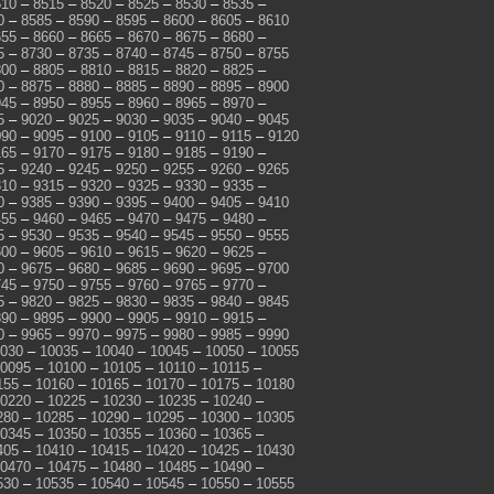
510
–
8515
–
8520
–
8525
–
8530
–
8535
–
0
–
8585
–
8590
–
8595
–
8600
–
8605
–
8610
655
–
8660
–
8665
–
8670
–
8675
–
8680
–
5
–
8730
–
8735
–
8740
–
8745
–
8750
–
8755
800
–
8805
–
8810
–
8815
–
8820
–
8825
–
0
–
8875
–
8880
–
8885
–
8890
–
8895
–
8900
945
–
8950
–
8955
–
8960
–
8965
–
8970
–
5
–
9020
–
9025
–
9030
–
9035
–
9040
–
9045
090
–
9095
–
9100
–
9105
–
9110
–
9115
–
9120
165
–
9170
–
9175
–
9180
–
9185
–
9190
–
5
–
9240
–
9245
–
9250
–
9255
–
9260
–
9265
310
–
9315
–
9320
–
9325
–
9330
–
9335
–
0
–
9385
–
9390
–
9395
–
9400
–
9405
–
9410
455
–
9460
–
9465
–
9470
–
9475
–
9480
–
5
–
9530
–
9535
–
9540
–
9545
–
9550
–
9555
600
–
9605
–
9610
–
9615
–
9620
–
9625
–
0
–
9675
–
9680
–
9685
–
9690
–
9695
–
9700
745
–
9750
–
9755
–
9760
–
9765
–
9770
–
5
–
9820
–
9825
–
9830
–
9835
–
9840
–
9845
890
–
9895
–
9900
–
9905
–
9910
–
9915
–
0
–
9965
–
9970
–
9975
–
9980
–
9985
–
9990
030
–
10035
–
10040
–
10045
–
10050
–
10055
0095
–
10100
–
10105
–
10110
–
10115
–
155
–
10160
–
10165
–
10170
–
10175
–
10180
0220
–
10225
–
10230
–
10235
–
10240
–
280
–
10285
–
10290
–
10295
–
10300
–
10305
0345
–
10350
–
10355
–
10360
–
10365
–
405
–
10410
–
10415
–
10420
–
10425
–
10430
0470
–
10475
–
10480
–
10485
–
10490
–
530
–
10535
–
10540
–
10545
–
10550
–
10555