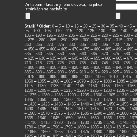
Antispam - křestní jméno člověka, na jehož
stránkách se nacházíte
Starší / Older:
0
–
5
–
10
–
15
–
20
–
25
–
30
–
35
–
40
–
45
–
95
–
100
–
105
–
110
–
115
–
120
–
125
–
130
–
135
–
140
–
14
185
–
190
–
195
–
200
–
205
–
210
–
215
–
220
–
225
–
230
–
2
–
275
–
280
–
285
–
290
–
295
–
300
–
305
–
310
–
315
–
320
360
–
365
–
370
–
375
–
380
–
385
–
390
–
395
–
400
–
405
–
4
–
450
–
455
–
460
–
465
–
470
–
475
–
480
–
485
–
490
–
495
535
–
540
–
545
–
550
–
555
–
560
–
565
–
570
–
575
–
580
–
5
–
625
–
630
–
635
–
640
–
645
–
650
–
655
–
660
–
665
–
670
710
–
715
–
720
–
725
–
730
–
735
–
740
–
745
–
750
–
755
–
7
–
800
–
805
–
810
–
815
–
820
–
825
–
830
–
835
–
840
–
845
885
–
890
–
895
–
900
–
905
–
910
–
915
–
920
–
925
–
930
–
9
–
975
–
980
–
985
–
990
–
995
–
1000
–
1005
–
1010
–
1015
–
1050
–
1055
–
1060
–
1065
–
1070
–
1075
–
1080
–
1085
–
109
1125
–
1130
–
1135
–
1140
–
1145
–
1150
–
1155
–
1160
–
1165
1200
–
1205
–
1210
–
1215
–
1220
–
1225
–
1230
–
1235
–
124
–
1275
–
1280
–
1285
–
1290
–
1295
–
1300
–
1305
–
1310
–
1
1345
–
1350
–
1355
–
1360
–
1365
–
1370
–
1375
–
1380
–
138
–
1420
–
1425
–
1430
–
1435
–
1440
–
1445
–
1450
–
1455
–
1
1490
–
1495
–
1500
–
1505
–
1510
–
1515
–
1520
–
1525
–
153
–
1565
–
1570
–
1575
–
1580
–
1585
–
1590
–
1595
–
1600
–
1
1635
–
1640
–
1645
–
1650
–
1655
–
1660
–
1665
–
1670
–
167
–
1710
–
1715
–
1720
–
1725
–
1730
–
1735
–
1740
–
1745
–
1
1780
–
1785
–
1790
–
1795
–
1800
–
1805
–
1810
–
1815
–
182
–
1855
–
1860
–
1865
–
1870
–
1875
–
1880
–
1885
–
1890
–
1
1925
–
1930
–
1935
–
1940
–
1945
–
1950
–
1955
–
1960
–
196