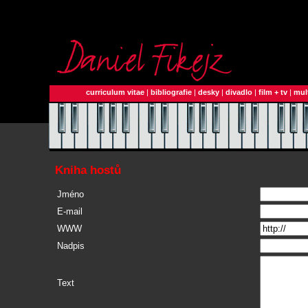
curriculum vitae
|
bibliografie
|
desky
|
divadlo
|
film + tv
|
mul
Kniha hostů
Jméno
E-mail
WWW
Nadpis
Text