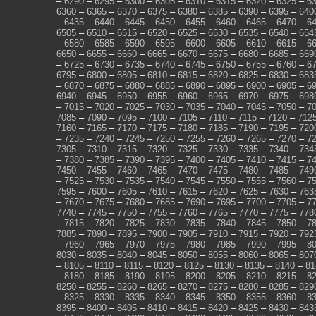
–
6290
–
6295
–
6300
–
6305
–
6310
–
6315
–
6320
–
6325
–
6
6360
–
6365
–
6370
–
6375
–
6380
–
6385
–
6390
–
6395
–
640
–
6435
–
6440
–
6445
–
6450
–
6455
–
6460
–
6465
–
6470
–
6
6505
–
6510
–
6515
–
6520
–
6525
–
6530
–
6535
–
6540
–
654
–
6580
–
6585
–
6590
–
6595
–
6600
–
6605
–
6610
–
6615
–
6
6650
–
6655
–
6660
–
6665
–
6670
–
6675
–
6680
–
6685
–
669
–
6725
–
6730
–
6735
–
6740
–
6745
–
6750
–
6755
–
6760
–
6
6795
–
6800
–
6805
–
6810
–
6815
–
6820
–
6825
–
6830
–
683
–
6870
–
6875
–
6880
–
6885
–
6890
–
6895
–
6900
–
6905
–
6
6940
–
6945
–
6950
–
6955
–
6960
–
6965
–
6970
–
6975
–
698
–
7015
–
7020
–
7025
–
7030
–
7035
–
7040
–
7045
–
7050
–
7
7085
–
7090
–
7095
–
7100
–
7105
–
7110
–
7115
–
7120
–
712
7160
–
7165
–
7170
–
7175
–
7180
–
7185
–
7190
–
7195
–
720
–
7235
–
7240
–
7245
–
7250
–
7255
–
7260
–
7265
–
7270
–
7
7305
–
7310
–
7315
–
7320
–
7325
–
7330
–
7335
–
7340
–
734
–
7380
–
7385
–
7390
–
7395
–
7400
–
7405
–
7410
–
7415
–
7
7450
–
7455
–
7460
–
7465
–
7470
–
7475
–
7480
–
7485
–
749
–
7525
–
7530
–
7535
–
7540
–
7545
–
7550
–
7555
–
7560
–
7
7595
–
7600
–
7605
–
7610
–
7615
–
7620
–
7625
–
7630
–
763
–
7670
–
7675
–
7680
–
7685
–
7690
–
7695
–
7700
–
7705
–
7
7740
–
7745
–
7750
–
7755
–
7760
–
7765
–
7770
–
7775
–
778
–
7815
–
7820
–
7825
–
7830
–
7835
–
7840
–
7845
–
7850
–
7
7885
–
7890
–
7895
–
7900
–
7905
–
7910
–
7915
–
7920
–
792
–
7960
–
7965
–
7970
–
7975
–
7980
–
7985
–
7990
–
7995
–
8
8030
–
8035
–
8040
–
8045
–
8050
–
8055
–
8060
–
8065
–
807
–
8105
–
8110
–
8115
–
8120
–
8125
–
8130
–
8135
–
8140
–
81
–
8180
–
8185
–
8190
–
8195
–
8200
–
8205
–
8210
–
8215
–
8
8250
–
8255
–
8260
–
8265
–
8270
–
8275
–
8280
–
8285
–
829
–
8325
–
8330
–
8335
–
8340
–
8345
–
8350
–
8355
–
8360
–
8
8395
–
8400
–
8405
–
8410
–
8415
–
8420
–
8425
–
8430
–
843