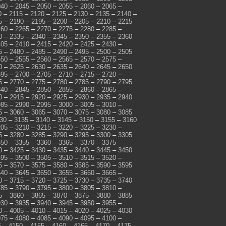
040
–
2045
–
2050
–
2055
–
2060
–
2065
–
0
–
2115
–
2120
–
2125
–
2130
–
2135
–
2140
–
5
–
2190
–
2195
–
2200
–
2205
–
2210
–
2215
260
–
2265
–
2270
–
2275
–
2280
–
2285
–
0
–
2335
–
2340
–
2345
–
2350
–
2355
–
2360
405
–
2410
–
2415
–
2420
–
2425
–
2430
–
5
–
2480
–
2485
–
2490
–
2495
–
2500
–
2505
550
–
2555
–
2560
–
2565
–
2570
–
2575
–
0
–
2625
–
2630
–
2635
–
2640
–
2645
–
2650
695
–
2700
–
2705
–
2710
–
2715
–
2720
–
5
–
2770
–
2775
–
2780
–
2785
–
2790
–
2795
840
–
2845
–
2850
–
2855
–
2860
–
2865
–
0
–
2915
–
2920
–
2925
–
2930
–
2935
–
2940
985
–
2990
–
2995
–
3000
–
3005
–
3010
–
5
–
3060
–
3065
–
3070
–
3075
–
3080
–
3085
30
–
3135
–
3140
–
3145
–
3150
–
3155
–
3160
205
–
3210
–
3215
–
3220
–
3225
–
3230
–
5
–
3280
–
3285
–
3290
–
3295
–
3300
–
3305
350
–
3355
–
3360
–
3365
–
3370
–
3375
–
0
–
3425
–
3430
–
3435
–
3440
–
3445
–
3450
495
–
3500
–
3505
–
3510
–
3515
–
3520
–
5
–
3570
–
3575
–
3580
–
3585
–
3590
–
3595
640
–
3645
–
3650
–
3655
–
3660
–
3665
–
0
–
3715
–
3720
–
3725
–
3730
–
3735
–
3740
785
–
3790
–
3795
–
3800
–
3805
–
3810
–
5
–
3860
–
3865
–
3870
–
3875
–
3880
–
3885
930
–
3935
–
3940
–
3945
–
3950
–
3955
–
0
–
4005
–
4010
–
4015
–
4020
–
4025
–
4030
075
–
4080
–
4085
–
4090
–
4095
–
4100
–
5
–
4150
–
4155
–
4160
–
4165
–
4170
–
4175
–