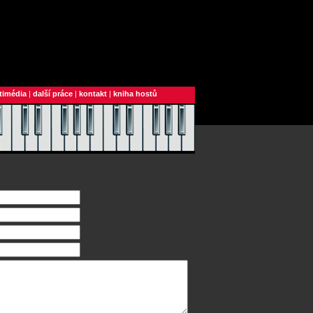
timédia
|
další práce
|
kontakt
|
kniha hostů