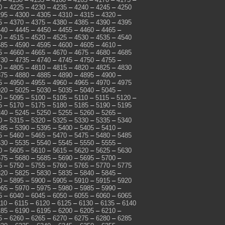
0
–
4225
–
4230
–
4235
–
4240
–
4245
–
4250
295
–
4300
–
4305
–
4310
–
4315
–
4320
–
5
–
4370
–
4375
–
4380
–
4385
–
4390
–
4395
440
–
4445
–
4450
–
4455
–
4460
–
4465
–
0
–
4515
–
4520
–
4525
–
4530
–
4535
–
4540
585
–
4590
–
4595
–
4600
–
4605
–
4610
–
5
–
4660
–
4665
–
4670
–
4675
–
4680
–
4685
730
–
4735
–
4740
–
4745
–
4750
–
4755
–
0
–
4805
–
4810
–
4815
–
4820
–
4825
–
4830
875
–
4880
–
4885
–
4890
–
4895
–
4900
–
5
–
4950
–
4955
–
4960
–
4965
–
4970
–
4975
020
–
5025
–
5030
–
5035
–
5040
–
5045
–
0
–
5095
–
5100
–
5105
–
5110
–
5115
–
5120
–
5
–
5170
–
5175
–
5180
–
5185
–
5190
–
5195
240
–
5245
–
5250
–
5255
–
5260
–
5265
–
0
–
5315
–
5320
–
5325
–
5330
–
5335
–
5340
385
–
5390
–
5395
–
5400
–
5405
–
5410
–
5
–
5460
–
5465
–
5470
–
5475
–
5480
–
5485
530
–
5535
–
5540
–
5545
–
5550
–
5555
–
0
–
5605
–
5610
–
5615
–
5620
–
5625
–
5630
675
–
5680
–
5685
–
5690
–
5695
–
5700
–
5
–
5750
–
5755
–
5760
–
5765
–
5770
–
5775
820
–
5825
–
5830
–
5835
–
5840
–
5845
–
0
–
5895
–
5900
–
5905
–
5910
–
5915
–
5920
965
–
5970
–
5975
–
5980
–
5985
–
5990
–
5
–
6040
–
6045
–
6050
–
6055
–
6060
–
6065
110
–
6115
–
6120
–
6125
–
6130
–
6135
–
6140
185
–
6190
–
6195
–
6200
–
6205
–
6210
–
5
–
6260
–
6265
–
6270
–
6275
–
6280
–
6285