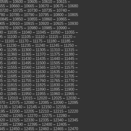
0595
–
10600
–
10605
–
10610
–
10615
–
655
–
10660
–
10665
–
10670
–
10675
–
10680
0720
–
10725
–
10730
–
10735
–
10740
–
780
–
10785
–
10790
–
10795
–
10800
–
10805
0845
–
10850
–
10855
–
10860
–
10865
–
905
–
10910
–
10915
–
10920
–
10925
–
10930
0970
–
10975
–
10980
–
10985
–
10990
–
30
–
11035
–
11040
–
11045
–
11050
–
11055
–
95
–
11100
–
11105
–
11110
–
11115
–
11120
–
0
–
11165
–
11170
–
11175
–
11180
–
11185
–
25
–
11230
–
11235
–
11240
–
11245
–
11250
–
90
–
11295
–
11300
–
11305
–
11310
–
11315
–
55
–
11360
–
11365
–
11370
–
11375
–
11380
–
20
–
11425
–
11430
–
11435
–
11440
–
11445
–
85
–
11490
–
11495
–
11500
–
11505
–
11510
–
50
–
11555
–
11560
–
11565
–
11570
–
11575
–
15
–
11620
–
11625
–
11630
–
11635
–
11640
–
80
–
11685
–
11690
–
11695
–
11700
–
11705
–
45
–
11750
–
11755
–
11760
–
11765
–
11770
–
10
–
11815
–
11820
–
11825
–
11830
–
11835
–
75
–
11880
–
11885
–
11890
–
11895
–
11900
–
40
–
11945
–
11950
–
11955
–
11960
–
11965
–
05
–
12010
–
12015
–
12020
–
12025
–
12030
–
070
–
12075
–
12080
–
12085
–
12090
–
12095
2135
–
12140
–
12145
–
12150
–
12155
–
195
–
12200
–
12205
–
12210
–
12215
–
12220
2260
–
12265
–
12270
–
12275
–
12280
–
320
–
12325
–
12330
–
12335
–
12340
–
12345
2385
–
12390
–
12395
–
12400
–
12405
–
445
–
12450
–
12455
–
12460
–
12465
–
12470