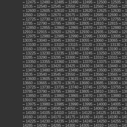
–
12475
–
12480
–
12485
–
12490
–
12495
–
12500
–
12505
–
1
12535
–
12540
–
12545
–
12550
–
12555
–
12560
–
12565
–
12
–
12600
–
12605
–
12610
–
12615
–
12620
–
12625
–
12630
–
1
12660
–
12665
–
12670
–
12675
–
12680
–
12685
–
12690
–
12
–
12725
–
12730
–
12735
–
12740
–
12745
–
12750
–
12755
–
1
12785
–
12790
–
12795
–
12800
–
12805
–
12810
–
12815
–
12
–
12850
–
12855
–
12860
–
12865
–
12870
–
12875
–
12880
–
1
12910
–
12915
–
12920
–
12925
–
12930
–
12935
–
12940
–
12
–
12975
–
12980
–
12985
–
12990
–
12995
–
13000
–
13005
–
1
13035
–
13040
–
13045
–
13050
–
13055
–
13060
–
13065
–
13
–
13100
–
13105
–
13110
–
13115
–
13120
–
13125
–
13130
–
1
13160
–
13165
–
13170
–
13175
–
13180
–
13185
–
13190
–
13
–
13225
–
13230
–
13235
–
13240
–
13245
–
13250
–
13255
–
1
13285
–
13290
–
13295
–
13300
–
13305
–
13310
–
13315
–
13
–
13350
–
13355
–
13360
–
13365
–
13370
–
13375
–
13380
–
1
13410
–
13415
–
13420
–
13425
–
13430
–
13435
–
13440
–
13
–
13475
–
13480
–
13485
–
13490
–
13495
–
13500
–
13505
–
1
13535
–
13540
–
13545
–
13550
–
13555
–
13560
–
13565
–
13
–
13600
–
13605
–
13610
–
13615
–
13620
–
13625
–
13630
–
1
13660
–
13665
–
13670
–
13675
–
13680
–
13685
–
13690
–
13
–
13725
–
13730
–
13735
–
13740
–
13745
–
13750
–
13755
–
1
13785
–
13790
–
13795
–
13800
–
13805
–
13810
–
13815
–
13
–
13850
–
13855
–
13860
–
13865
–
13870
–
13875
–
13880
–
1
13910
–
13915
–
13920
–
13925
–
13930
–
13935
–
13940
–
13
–
13975
–
13980
–
13985
–
13990
–
13995
–
14000
–
14005
–
1
14035
–
14040
–
14045
–
14050
–
14055
–
14060
–
14065
–
14
–
14100
–
14105
–
14110
–
14115
–
14120
–
14125
–
14130
–
1
14160
–
14165
–
14170
–
14175
–
14180
–
14185
–
14190
–
14
–
14225
–
14230
–
14235
–
14240
–
14245
–
14250
–
14255
–
1
14285
–
14290
–
14295
–
14300
–
14305
–
14310
–
14315
–
14