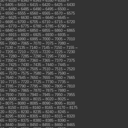
330
–
6335
–
6340
–
6345
–
6350
–
6355
–
0
–
6405
–
6410
–
6415
–
6420
–
6425
–
6430
475
–
6480
–
6485
–
6490
–
6495
–
6500
–
5
–
6550
–
6555
–
6560
–
6565
–
6570
–
6575
620
–
6625
–
6630
–
6635
–
6640
–
6645
–
0
–
6695
–
6700
–
6705
–
6710
–
6715
–
6720
765
–
6770
–
6775
–
6780
–
6785
–
6790
–
5
–
6840
–
6845
–
6850
–
6855
–
6860
–
6865
910
–
6915
–
6920
–
6925
–
6930
–
6935
–
0
–
6985
–
6990
–
6995
–
7000
–
7005
–
7010
055
–
7060
–
7065
–
7070
–
7075
–
7080
–
5
–
7130
–
7135
–
7140
–
7145
–
7150
–
7155
–
0
–
7205
–
7210
–
7215
–
7220
–
7225
–
7230
275
–
7280
–
7285
–
7290
–
7295
–
7300
–
5
–
7350
–
7355
–
7360
–
7365
–
7370
–
7375
420
–
7425
–
7430
–
7435
–
7440
–
7445
–
0
–
7495
–
7500
–
7505
–
7510
–
7515
–
7520
565
–
7570
–
7575
–
7580
–
7585
–
7590
–
5
–
7640
–
7645
–
7650
–
7655
–
7660
–
7665
710
–
7715
–
7720
–
7725
–
7730
–
7735
–
0
–
7785
–
7790
–
7795
–
7800
–
7805
–
7810
855
–
7860
–
7865
–
7870
–
7875
–
7880
–
5
–
7930
–
7935
–
7940
–
7945
–
7950
–
7955
000
–
8005
–
8010
–
8015
–
8020
–
8025
–
0
–
8075
–
8080
–
8085
–
8090
–
8095
–
8100
45
–
8150
–
8155
–
8160
–
8165
–
8170
–
8175
220
–
8225
–
8230
–
8235
–
8240
–
8245
–
0
–
8295
–
8300
–
8305
–
8310
–
8315
–
8320
365
–
8370
–
8375
–
8380
–
8385
–
8390
–
5
–
8440
–
8445
–
8450
–
8455
–
8460
–
8465