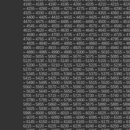
4180
–
4185
–
4190
–
4195
–
4200
–
4205
–
4210
–
4215
–
422
–
4255
–
4260
–
4265
–
4270
–
4275
–
4280
–
4285
–
4290
–
4
4325
–
4330
–
4335
–
4340
–
4345
–
4350
–
4355
–
4360
–
436
–
4400
–
4405
–
4410
–
4415
–
4420
–
4425
–
4430
–
4435
–
4
4470
–
4475
–
4480
–
4485
–
4490
–
4495
–
4500
–
4505
–
451
–
4545
–
4550
–
4555
–
4560
–
4565
–
4570
–
4575
–
4580
–
4
4615
–
4620
–
4625
–
4630
–
4635
–
4640
–
4645
–
4650
–
465
–
4690
–
4695
–
4700
–
4705
–
4710
–
4715
–
4720
–
4725
–
4
4760
–
4765
–
4770
–
4775
–
4780
–
4785
–
4790
–
4795
–
480
–
4835
–
4840
–
4845
–
4850
–
4855
–
4860
–
4865
–
4870
–
4
4905
–
4910
–
4915
–
4920
–
4925
–
4930
–
4935
–
4940
–
494
–
4980
–
4985
–
4990
–
4995
–
5000
–
5005
–
5010
–
5015
–
5
5050
–
5055
–
5060
–
5065
–
5070
–
5075
–
5080
–
5085
–
509
5125
–
5130
–
5135
–
5140
–
5145
–
5150
–
5155
–
5160
–
516
–
5200
–
5205
–
5210
–
5215
–
5220
–
5225
–
5230
–
5235
–
5
5270
–
5275
–
5280
–
5285
–
5290
–
5295
–
5300
–
5305
–
531
–
5345
–
5350
–
5355
–
5360
–
5365
–
5370
–
5375
–
5380
–
5
5415
–
5420
–
5425
–
5430
–
5435
–
5440
–
5445
–
5450
–
545
–
5490
–
5495
–
5500
–
5505
–
5510
–
5515
–
5520
–
5525
–
5
5560
–
5565
–
5570
–
5575
–
5580
–
5585
–
5590
–
5595
–
560
–
5635
–
5640
–
5645
–
5650
–
5655
–
5660
–
5665
–
5670
–
5
5705
–
5710
–
5715
–
5720
–
5725
–
5730
–
5735
–
5740
–
574
–
5780
–
5785
–
5790
–
5795
–
5800
–
5805
–
5810
–
5815
–
5
5850
–
5855
–
5860
–
5865
–
5870
–
5875
–
5880
–
5885
–
589
–
5925
–
5930
–
5935
–
5940
–
5945
–
5950
–
5955
–
5960
–
5
5995
–
6000
–
6005
–
6010
–
6015
–
6020
–
6025
–
6030
–
603
–
6070
–
6075
–
6080
–
6085
–
6090
–
6095
–
6100
–
6105
–
6
–
6145
–
6150
–
6155
–
6160
–
6165
–
6170
–
6175
–
6180
–
6
6215
–
6220
–
6225
–
6230
–
6235
–
6240
–
6245
–
6250
–
625