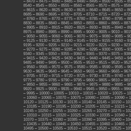
–
8470
–
8475
–
8480
–
8485
–
8490
–
8495
–
8500
–
8505
–
8
8540
–
8545
–
8550
–
8555
–
8560
–
8565
–
8570
–
8575
–
858
–
8615
–
8620
–
8625
–
8630
–
8635
–
8640
–
8645
–
8650
–
8
8685
–
8690
–
8695
–
8700
–
8705
–
8710
–
8715
–
8720
–
872
–
8760
–
8765
–
8770
–
8775
–
8780
–
8785
–
8790
–
8795
–
8
8830
–
8835
–
8840
–
8845
–
8850
–
8855
–
8860
–
8865
–
887
–
8905
–
8910
–
8915
–
8920
–
8925
–
8930
–
8935
–
8940
–
8
8975
–
8980
–
8985
–
8990
–
8995
–
9000
–
9005
–
9010
–
901
–
9050
–
9055
–
9060
–
9065
–
9070
–
9075
–
9080
–
9085
–
9
–
9125
–
9130
–
9135
–
9140
–
9145
–
9150
–
9155
–
9160
–
9
9195
–
9200
–
9205
–
9210
–
9215
–
9220
–
9225
–
9230
–
923
–
9270
–
9275
–
9280
–
9285
–
9290
–
9295
–
9300
–
9305
–
9
9340
–
9345
–
9350
–
9355
–
9360
–
9365
–
9370
–
9375
–
938
–
9415
–
9420
–
9425
–
9430
–
9435
–
9440
–
9445
–
9450
–
9
9485
–
9490
–
9495
–
9500
–
9505
–
9510
–
9515
–
9520
–
952
–
9560
–
9565
–
9570
–
9575
–
9580
–
9585
–
9590
–
9595
–
9
9630
–
9635
–
9640
–
9645
–
9650
–
9655
–
9660
–
9665
–
967
–
9705
–
9710
–
9715
–
9720
–
9725
–
9730
–
9735
–
9740
–
9
9775
–
9780
–
9785
–
9790
–
9795
–
9800
–
9805
–
9810
–
981
–
9850
–
9855
–
9860
–
9865
–
9870
–
9875
–
9880
–
9885
–
9
9920
–
9925
–
9930
–
9935
–
9940
–
9945
–
9950
–
9955
–
996
–
9995
–
10000
–
10005
–
10010
–
10015
–
10020
–
10025
–
10
–
10060
–
10065
–
10070
–
10075
–
10080
–
10085
–
10090
–
1
10120
–
10125
–
10130
–
10135
–
10140
–
10145
–
10150
–
10
–
10185
–
10190
–
10195
–
10200
–
10205
–
10210
–
10215
–
1
10245
–
10250
–
10255
–
10260
–
10265
–
10270
–
10275
–
10
–
10310
–
10315
–
10320
–
10325
–
10330
–
10335
–
10340
–
1
10370
–
10375
–
10380
–
10385
–
10390
–
10395
–
10400
–
10
–
10435
–
10440
–
10445
–
10450
–
10455
–
10460
–
10465
–
1
10495
–
10500
–
10505
–
10510
–
10515
–
10520
–
10525
–
10