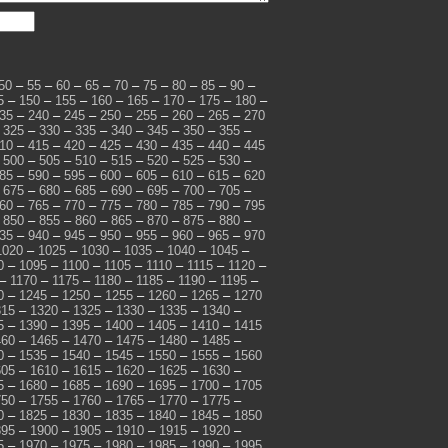
50
–
55
–
60
–
65
–
70
–
75
–
80
–
85
–
90
–
5
–
150
–
155
–
160
–
165
–
170
–
175
–
180
–
35
–
240
–
245
–
250
–
255
–
260
–
265
–
270
–
325
–
330
–
335
–
340
–
345
–
350
–
355
–
10
–
415
–
420
–
425
–
430
–
435
–
440
–
445
–
500
–
505
–
510
–
515
–
520
–
525
–
530
–
85
–
590
–
595
–
600
–
605
–
610
–
615
–
620
–
675
–
680
–
685
–
690
–
695
–
700
–
705
–
60
–
765
–
770
–
775
–
780
–
785
–
790
–
795
–
850
–
855
–
860
–
865
–
870
–
875
–
880
–
35
–
940
–
945
–
950
–
955
–
960
–
965
–
970
1020
–
1025
–
1030
–
1035
–
1040
–
1045
–
0
–
1095
–
1100
–
1105
–
1110
–
1115
–
1120
–
–
1170
–
1175
–
1180
–
1185
–
1190
–
1195
–
0
–
1245
–
1250
–
1255
–
1260
–
1265
–
1270
315
–
1320
–
1325
–
1330
–
1335
–
1340
–
5
–
1390
–
1395
–
1400
–
1405
–
1410
–
1415
460
–
1465
–
1470
–
1475
–
1480
–
1485
–
0
–
1535
–
1540
–
1545
–
1550
–
1555
–
1560
605
–
1610
–
1615
–
1620
–
1625
–
1630
–
5
–
1680
–
1685
–
1690
–
1695
–
1700
–
1705
750
–
1755
–
1760
–
1765
–
1770
–
1775
–
0
–
1825
–
1830
–
1835
–
1840
–
1845
–
1850
895
–
1900
–
1905
–
1910
–
1915
–
1920
–
5
–
1970
–
1975
–
1980
–
1985
–
1990
–
1995