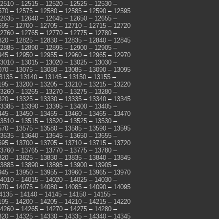
2510
–
12515
–
12520
–
12525
–
12530
–
570
–
12575
–
12580
–
12585
–
12590
–
12595
2635
–
12640
–
12645
–
12650
–
12655
–
695
–
12700
–
12705
–
12710
–
12715
–
12720
2760
–
12765
–
12770
–
12775
–
12780
–
820
–
12825
–
12830
–
12835
–
12840
–
12845
2885
–
12890
–
12895
–
12900
–
12905
–
945
–
12950
–
12955
–
12960
–
12965
–
12970
3010
–
13015
–
13020
–
13025
–
13030
–
070
–
13075
–
13080
–
13085
–
13090
–
13095
3135
–
13140
–
13145
–
13150
–
13155
–
195
–
13200
–
13205
–
13210
–
13215
–
13220
3260
–
13265
–
13270
–
13275
–
13280
–
320
–
13325
–
13330
–
13335
–
13340
–
13345
3385
–
13390
–
13395
–
13400
–
13405
–
445
–
13450
–
13455
–
13460
–
13465
–
13470
3510
–
13515
–
13520
–
13525
–
13530
–
570
–
13575
–
13580
–
13585
–
13590
–
13595
3635
–
13640
–
13645
–
13650
–
13655
–
695
–
13700
–
13705
–
13710
–
13715
–
13720
3760
–
13765
–
13770
–
13775
–
13780
–
820
–
13825
–
13830
–
13835
–
13840
–
13845
3885
–
13890
–
13895
–
13900
–
13905
–
945
–
13950
–
13955
–
13960
–
13965
–
13970
4010
–
14015
–
14020
–
14025
–
14030
–
070
–
14075
–
14080
–
14085
–
14090
–
14095
4135
–
14140
–
14145
–
14150
–
14155
–
195
–
14200
–
14205
–
14210
–
14215
–
14220
4260
–
14265
–
14270
–
14275
–
14280
–
320
–
14325
–
14330
–
14335
–
14340
–
14345