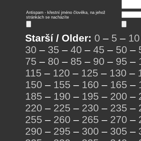
Antispam - křestní jméno člověka, na jehož
stránkách se nacházíte
Starší / Older:
0
–
5
–
10
30
–
35
–
40
–
45
–
50
–
75
–
80
–
85
–
90
–
95
–
115
–
120
–
125
–
130
–
150
–
155
–
160
–
165
–
185
–
190
–
195
–
200
–
220
–
225
–
230
–
235
–
255
–
260
–
265
–
270
–
290
–
295
–
300
–
305
–