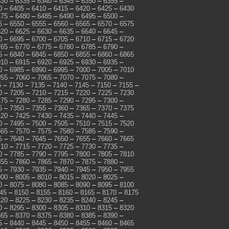
330
–
6335
–
6340
–
6345
–
6350
–
6355
–
0
–
6405
–
6410
–
6415
–
6420
–
6425
–
6430
475
–
6480
–
6485
–
6490
–
6495
–
6500
–
5
–
6550
–
6555
–
6560
–
6565
–
6570
–
6575
620
–
6625
–
6630
–
6635
–
6640
–
6645
–
0
–
6695
–
6700
–
6705
–
6710
–
6715
–
6720
765
–
6770
–
6775
–
6780
–
6785
–
6790
–
5
–
6840
–
6845
–
6850
–
6855
–
6860
–
6865
910
–
6915
–
6920
–
6925
–
6930
–
6935
–
0
–
6985
–
6990
–
6995
–
7000
–
7005
–
7010
055
–
7060
–
7065
–
7070
–
7075
–
7080
–
5
–
7130
–
7135
–
7140
–
7145
–
7150
–
7155
–
0
–
7205
–
7210
–
7215
–
7220
–
7225
–
7230
275
–
7280
–
7285
–
7290
–
7295
–
7300
–
5
–
7350
–
7355
–
7360
–
7365
–
7370
–
7375
420
–
7425
–
7430
–
7435
–
7440
–
7445
–
0
–
7495
–
7500
–
7505
–
7510
–
7515
–
7520
565
–
7570
–
7575
–
7580
–
7585
–
7590
–
5
–
7640
–
7645
–
7650
–
7655
–
7660
–
7665
710
–
7715
–
7720
–
7725
–
7730
–
7735
–
0
–
7785
–
7790
–
7795
–
7800
–
7805
–
7810
855
–
7860
–
7865
–
7870
–
7875
–
7880
–
5
–
7930
–
7935
–
7940
–
7945
–
7950
–
7955
000
–
8005
–
8010
–
8015
–
8020
–
8025
–
0
–
8075
–
8080
–
8085
–
8090
–
8095
–
8100
45
–
8150
–
8155
–
8160
–
8165
–
8170
–
8175
220
–
8225
–
8230
–
8235
–
8240
–
8245
–
0
–
8295
–
8300
–
8305
–
8310
–
8315
–
8320
365
–
8370
–
8375
–
8380
–
8385
–
8390
–
5
–
8440
–
8445
–
8450
–
8455
–
8460
–
8465