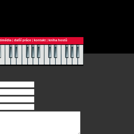
timédia
|
další práce
|
kontakt
|
kniha hostů