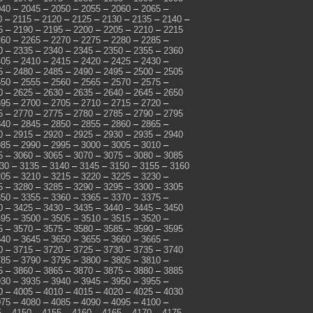
040
–
2045
–
2050
–
2055
–
2060
–
2065
–
0
–
2115
–
2120
–
2125
–
2130
–
2135
–
2140
–
5
–
2190
–
2195
–
2200
–
2205
–
2210
–
2215
260
–
2265
–
2270
–
2275
–
2280
–
2285
–
0
–
2335
–
2340
–
2345
–
2350
–
2355
–
2360
405
–
2410
–
2415
–
2420
–
2425
–
2430
–
5
–
2480
–
2485
–
2490
–
2495
–
2500
–
2505
550
–
2555
–
2560
–
2565
–
2570
–
2575
–
0
–
2625
–
2630
–
2635
–
2640
–
2645
–
2650
695
–
2700
–
2705
–
2710
–
2715
–
2720
–
5
–
2770
–
2775
–
2780
–
2785
–
2790
–
2795
840
–
2845
–
2850
–
2855
–
2860
–
2865
–
0
–
2915
–
2920
–
2925
–
2930
–
2935
–
2940
985
–
2990
–
2995
–
3000
–
3005
–
3010
–
5
–
3060
–
3065
–
3070
–
3075
–
3080
–
3085
30
–
3135
–
3140
–
3145
–
3150
–
3155
–
3160
205
–
3210
–
3215
–
3220
–
3225
–
3230
–
5
–
3280
–
3285
–
3290
–
3295
–
3300
–
3305
350
–
3355
–
3360
–
3365
–
3370
–
3375
–
0
–
3425
–
3430
–
3435
–
3440
–
3445
–
3450
495
–
3500
–
3505
–
3510
–
3515
–
3520
–
5
–
3570
–
3575
–
3580
–
3585
–
3590
–
3595
640
–
3645
–
3650
–
3655
–
3660
–
3665
–
0
–
3715
–
3720
–
3725
–
3730
–
3735
–
3740
785
–
3790
–
3795
–
3800
–
3805
–
3810
–
5
–
3860
–
3865
–
3870
–
3875
–
3880
–
3885
930
–
3935
–
3940
–
3945
–
3950
–
3955
–
0
–
4005
–
4010
–
4015
–
4020
–
4025
–
4030
075
–
4080
–
4085
–
4090
–
4095
–
4100
–
5
–
4150
–
4155
–
4160
–
4165
–
4170
–
4175
–