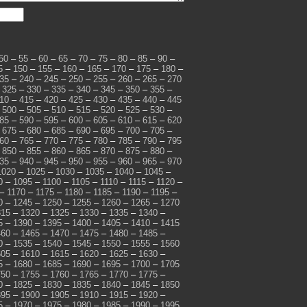
50
–
55
–
60
–
65
–
70
–
75
–
80
–
85
–
90
–
5
–
150
–
155
–
160
–
165
–
170
–
175
–
180
–
35
–
240
–
245
–
250
–
255
–
260
–
265
–
270
–
325
–
330
–
335
–
340
–
345
–
350
–
355
–
10
–
415
–
420
–
425
–
430
–
435
–
440
–
445
–
500
–
505
–
510
–
515
–
520
–
525
–
530
–
85
–
590
–
595
–
600
–
605
–
610
–
615
–
620
–
675
–
680
–
685
–
690
–
695
–
700
–
705
–
60
–
765
–
770
–
775
–
780
–
785
–
790
–
795
–
850
–
855
–
860
–
865
–
870
–
875
–
880
–
35
–
940
–
945
–
950
–
955
–
960
–
965
–
970
1020
–
1025
–
1030
–
1035
–
1040
–
1045
–
0
–
1095
–
1100
–
1105
–
1110
–
1115
–
1120
–
–
1170
–
1175
–
1180
–
1185
–
1190
–
1195
–
0
–
1245
–
1250
–
1255
–
1260
–
1265
–
1270
315
–
1320
–
1325
–
1330
–
1335
–
1340
–
5
–
1390
–
1395
–
1400
–
1405
–
1410
–
1415
460
–
1465
–
1470
–
1475
–
1480
–
1485
–
0
–
1535
–
1540
–
1545
–
1550
–
1555
–
1560
605
–
1610
–
1615
–
1620
–
1625
–
1630
–
5
–
1680
–
1685
–
1690
–
1695
–
1700
–
1705
750
–
1755
–
1760
–
1765
–
1770
–
1775
–
0
–
1825
–
1830
–
1835
–
1840
–
1845
–
1850
895
–
1900
–
1905
–
1910
–
1915
–
1920
–
5
–
1970
–
1975
–
1980
–
1985
–
1990
–
1995