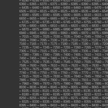
–
6290
–
6295
–
6300
–
6305
–
6310
–
6315
–
6320
–
6325
–
6
6360
–
6365
–
6370
–
6375
–
6380
–
6385
–
6390
–
6395
–
640
–
6435
–
6440
–
6445
–
6450
–
6455
–
6460
–
6465
–
6470
–
6
6505
–
6510
–
6515
–
6520
–
6525
–
6530
–
6535
–
6540
–
654
–
6580
–
6585
–
6590
–
6595
–
6600
–
6605
–
6610
–
6615
–
6
6650
–
6655
–
6660
–
6665
–
6670
–
6675
–
6680
–
6685
–
669
–
6725
–
6730
–
6735
–
6740
–
6745
–
6750
–
6755
–
6760
–
6
6795
–
6800
–
6805
–
6810
–
6815
–
6820
–
6825
–
6830
–
683
–
6870
–
6875
–
6880
–
6885
–
6890
–
6895
–
6900
–
6905
–
6
6940
–
6945
–
6950
–
6955
–
6960
–
6965
–
6970
–
6975
–
698
–
7015
–
7020
–
7025
–
7030
–
7035
–
7040
–
7045
–
7050
–
7
7085
–
7090
–
7095
–
7100
–
7105
–
7110
–
7115
–
7120
–
712
7160
–
7165
–
7170
–
7175
–
7180
–
7185
–
7190
–
7195
–
720
–
7235
–
7240
–
7245
–
7250
–
7255
–
7260
–
7265
–
7270
–
7
7305
–
7310
–
7315
–
7320
–
7325
–
7330
–
7335
–
7340
–
734
–
7380
–
7385
–
7390
–
7395
–
7400
–
7405
–
7410
–
7415
–
7
7450
–
7455
–
7460
–
7465
–
7470
–
7475
–
7480
–
7485
–
749
–
7525
–
7530
–
7535
–
7540
–
7545
–
7550
–
7555
–
7560
–
7
7595
–
7600
–
7605
–
7610
–
7615
–
7620
–
7625
–
7630
–
763
–
7670
–
7675
–
7680
–
7685
–
7690
–
7695
–
7700
–
7705
–
7
7740
–
7745
–
7750
–
7755
–
7760
–
7765
–
7770
–
7775
–
778
–
7815
–
7820
–
7825
–
7830
–
7835
–
7840
–
7845
–
7850
–
7
7885
–
7890
–
7895
–
7900
–
7905
–
7910
–
7915
–
7920
–
792
–
7960
–
7965
–
7970
–
7975
–
7980
–
7985
–
7990
–
7995
–
8
8030
–
8035
–
8040
–
8045
–
8050
–
8055
–
8060
–
8065
–
807
–
8105
–
8110
–
8115
–
8120
–
8125
–
8130
–
8135
–
8140
–
81
–
8180
–
8185
–
8190
–
8195
–
8200
–
8205
–
8210
–
8215
–
8
8250
–
8255
–
8260
–
8265
–
8270
–
8275
–
8280
–
8285
–
829
–
8325
–
8330
–
8335
–
8340
–
8345
–
8350
–
8355
–
8360
–
8
8395
–
8400
–
8405
–
8410
–
8415
–
8420
–
8425
–
8430
–
843