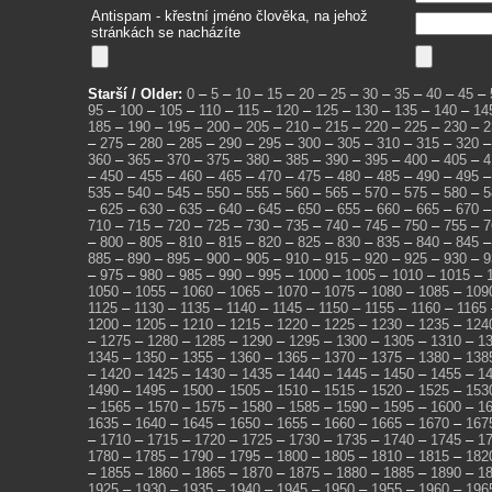
Antispam - křestní jméno člověka, na jehož
stránkách se nacházíte
Starší / Older:
0
–
5
–
10
–
15
–
20
–
25
–
30
–
35
–
40
–
45
–
95
–
100
–
105
–
110
–
115
–
120
–
125
–
130
–
135
–
140
–
14
185
–
190
–
195
–
200
–
205
–
210
–
215
–
220
–
225
–
230
–
2
–
275
–
280
–
285
–
290
–
295
–
300
–
305
–
310
–
315
–
320
360
–
365
–
370
–
375
–
380
–
385
–
390
–
395
–
400
–
405
–
4
–
450
–
455
–
460
–
465
–
470
–
475
–
480
–
485
–
490
–
495
535
–
540
–
545
–
550
–
555
–
560
–
565
–
570
–
575
–
580
–
5
–
625
–
630
–
635
–
640
–
645
–
650
–
655
–
660
–
665
–
670
710
–
715
–
720
–
725
–
730
–
735
–
740
–
745
–
750
–
755
–
7
–
800
–
805
–
810
–
815
–
820
–
825
–
830
–
835
–
840
–
845
885
–
890
–
895
–
900
–
905
–
910
–
915
–
920
–
925
–
930
–
9
–
975
–
980
–
985
–
990
–
995
–
1000
–
1005
–
1010
–
1015
–
1050
–
1055
–
1060
–
1065
–
1070
–
1075
–
1080
–
1085
–
109
1125
–
1130
–
1135
–
1140
–
1145
–
1150
–
1155
–
1160
–
1165
1200
–
1205
–
1210
–
1215
–
1220
–
1225
–
1230
–
1235
–
124
–
1275
–
1280
–
1285
–
1290
–
1295
–
1300
–
1305
–
1310
–
1
1345
–
1350
–
1355
–
1360
–
1365
–
1370
–
1375
–
1380
–
138
–
1420
–
1425
–
1430
–
1435
–
1440
–
1445
–
1450
–
1455
–
1
1490
–
1495
–
1500
–
1505
–
1510
–
1515
–
1520
–
1525
–
153
–
1565
–
1570
–
1575
–
1580
–
1585
–
1590
–
1595
–
1600
–
1
1635
–
1640
–
1645
–
1650
–
1655
–
1660
–
1665
–
1670
–
167
–
1710
–
1715
–
1720
–
1725
–
1730
–
1735
–
1740
–
1745
–
1
1780
–
1785
–
1790
–
1795
–
1800
–
1805
–
1810
–
1815
–
182
–
1855
–
1860
–
1865
–
1870
–
1875
–
1880
–
1885
–
1890
–
1
1925
–
1930
–
1935
–
1940
–
1945
–
1950
–
1955
–
1960
–
196