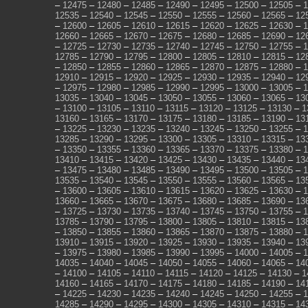
–
12475
–
12480
–
12485
–
12490
–
12495
–
12500
–
12505
–
1
12535
–
12540
–
12545
–
12550
–
12555
–
12560
–
12565
–
12
–
12600
–
12605
–
12610
–
12615
–
12620
–
12625
–
12630
–
1
12660
–
12665
–
12670
–
12675
–
12680
–
12685
–
12690
–
12
–
12725
–
12730
–
12735
–
12740
–
12745
–
12750
–
12755
–
1
12785
–
12790
–
12795
–
12800
–
12805
–
12810
–
12815
–
12
–
12850
–
12855
–
12860
–
12865
–
12870
–
12875
–
12880
–
1
12910
–
12915
–
12920
–
12925
–
12930
–
12935
–
12940
–
12
–
12975
–
12980
–
12985
–
12990
–
12995
–
13000
–
13005
–
1
13035
–
13040
–
13045
–
13050
–
13055
–
13060
–
13065
–
13
–
13100
–
13105
–
13110
–
13115
–
13120
–
13125
–
13130
–
1
13160
–
13165
–
13170
–
13175
–
13180
–
13185
–
13190
–
13
–
13225
–
13230
–
13235
–
13240
–
13245
–
13250
–
13255
–
1
13285
–
13290
–
13295
–
13300
–
13305
–
13310
–
13315
–
13
–
13350
–
13355
–
13360
–
13365
–
13370
–
13375
–
13380
–
1
13410
–
13415
–
13420
–
13425
–
13430
–
13435
–
13440
–
13
–
13475
–
13480
–
13485
–
13490
–
13495
–
13500
–
13505
–
1
13535
–
13540
–
13545
–
13550
–
13555
–
13560
–
13565
–
13
–
13600
–
13605
–
13610
–
13615
–
13620
–
13625
–
13630
–
1
13660
–
13665
–
13670
–
13675
–
13680
–
13685
–
13690
–
13
–
13725
–
13730
–
13735
–
13740
–
13745
–
13750
–
13755
–
1
13785
–
13790
–
13795
–
13800
–
13805
–
13810
–
13815
–
13
–
13850
–
13855
–
13860
–
13865
–
13870
–
13875
–
13880
–
1
13910
–
13915
–
13920
–
13925
–
13930
–
13935
–
13940
–
13
–
13975
–
13980
–
13985
–
13990
–
13995
–
14000
–
14005
–
1
14035
–
14040
–
14045
–
14050
–
14055
–
14060
–
14065
–
14
–
14100
–
14105
–
14110
–
14115
–
14120
–
14125
–
14130
–
1
14160
–
14165
–
14170
–
14175
–
14180
–
14185
–
14190
–
14
–
14225
–
14230
–
14235
–
14240
–
14245
–
14250
–
14255
–
1
14285
–
14290
–
14295
–
14300
–
14305
–
14310
–
14315
–
14