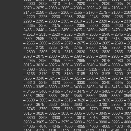
–
2000
–
2005
–
2010
–
2015
–
2020
–
2025
–
2030
–
2035
–
2
2070
–
2075
–
2080
–
2085
–
2090
–
2095
–
2100
–
2105
–
211
2145
–
2150
–
2155
–
2160
–
2165
–
2170
–
2175
–
2180
–
218
–
2220
–
2225
–
2230
–
2235
–
2240
–
2245
–
2250
–
2255
–
2
2290
–
2295
–
2300
–
2305
–
2310
–
2315
–
2320
–
2325
–
233
–
2365
–
2370
–
2375
–
2380
–
2385
–
2390
–
2395
–
2400
–
2
2435
–
2440
–
2445
–
2450
–
2455
–
2460
–
2465
–
2470
–
247
–
2510
–
2515
–
2520
–
2525
–
2530
–
2535
–
2540
–
2545
–
2
2580
–
2585
–
2590
–
2595
–
2600
–
2605
–
2610
–
2615
–
262
–
2655
–
2660
–
2665
–
2670
–
2675
–
2680
–
2685
–
2690
–
2
2725
–
2730
–
2735
–
2740
–
2745
–
2750
–
2755
–
2760
–
276
–
2800
–
2805
–
2810
–
2815
–
2820
–
2825
–
2830
–
2835
–
2
2870
–
2875
–
2880
–
2885
–
2890
–
2895
–
2900
–
2905
–
291
–
2945
–
2950
–
2955
–
2960
–
2965
–
2970
–
2975
–
2980
–
2
3015
–
3020
–
3025
–
3030
–
3035
–
3040
–
3045
–
3050
–
305
–
3090
–
3095
–
3100
–
3105
–
3110
–
3115
–
3120
–
3125
–
31
–
3165
–
3170
–
3175
–
3180
–
3185
–
3190
–
3195
–
3200
–
3
3235
–
3240
–
3245
–
3250
–
3255
–
3260
–
3265
–
3270
–
327
–
3310
–
3315
–
3320
–
3325
–
3330
–
3335
–
3340
–
3345
–
3
3380
–
3385
–
3390
–
3395
–
3400
–
3405
–
3410
–
3415
–
342
–
3455
–
3460
–
3465
–
3470
–
3475
–
3480
–
3485
–
3490
–
3
3525
–
3530
–
3535
–
3540
–
3545
–
3550
–
3555
–
3560
–
356
–
3600
–
3605
–
3610
–
3615
–
3620
–
3625
–
3630
–
3635
–
3
3670
–
3675
–
3680
–
3685
–
3690
–
3695
–
3700
–
3705
–
371
–
3745
–
3750
–
3755
–
3760
–
3765
–
3770
–
3775
–
3780
–
3
3815
–
3820
–
3825
–
3830
–
3835
–
3840
–
3845
–
3850
–
385
–
3890
–
3895
–
3900
–
3905
–
3910
–
3915
–
3920
–
3925
–
3
3960
–
3965
–
3970
–
3975
–
3980
–
3985
–
3990
–
3995
–
400
–
4035
–
4040
–
4045
–
4050
–
4055
–
4060
–
4065
–
4070
–
4
4105
–
4110
–
4115
–
4120
–
4125
–
4130
–
4135
–
4140
–
414