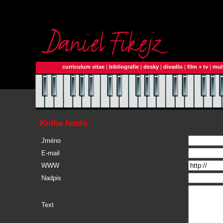
curriculum vitae
|
bibliografie
|
desky
|
divadlo
|
film + tv
|
mul
Kniha hostů
Jméno
E-mail
WWW
Nadpis
Text