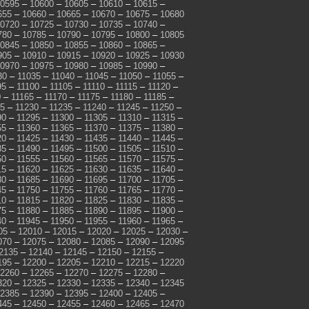
0595
–
10600
–
10605
–
10610
–
10615
–
655
–
10660
–
10665
–
10670
–
10675
–
10680
0720
–
10725
–
10730
–
10735
–
10740
–
780
–
10785
–
10790
–
10795
–
10800
–
10805
0845
–
10850
–
10855
–
10860
–
10865
–
905
–
10910
–
10915
–
10920
–
10925
–
10930
0970
–
10975
–
10980
–
10985
–
10990
–
30
–
11035
–
11040
–
11045
–
11050
–
11055
–
95
–
11100
–
11105
–
11110
–
11115
–
11120
–
0
–
11165
–
11170
–
11175
–
11180
–
11185
–
25
–
11230
–
11235
–
11240
–
11245
–
11250
–
90
–
11295
–
11300
–
11305
–
11310
–
11315
–
55
–
11360
–
11365
–
11370
–
11375
–
11380
–
20
–
11425
–
11430
–
11435
–
11440
–
11445
–
85
–
11490
–
11495
–
11500
–
11505
–
11510
–
50
–
11555
–
11560
–
11565
–
11570
–
11575
–
15
–
11620
–
11625
–
11630
–
11635
–
11640
–
80
–
11685
–
11690
–
11695
–
11700
–
11705
–
45
–
11750
–
11755
–
11760
–
11765
–
11770
–
10
–
11815
–
11820
–
11825
–
11830
–
11835
–
75
–
11880
–
11885
–
11890
–
11895
–
11900
–
40
–
11945
–
11950
–
11955
–
11960
–
11965
–
05
–
12010
–
12015
–
12020
–
12025
–
12030
–
070
–
12075
–
12080
–
12085
–
12090
–
12095
2135
–
12140
–
12145
–
12150
–
12155
–
195
–
12200
–
12205
–
12210
–
12215
–
12220
2260
–
12265
–
12270
–
12275
–
12280
–
320
–
12325
–
12330
–
12335
–
12340
–
12345
2385
–
12390
–
12395
–
12400
–
12405
–
445
–
12450
–
12455
–
12460
–
12465
–
12470