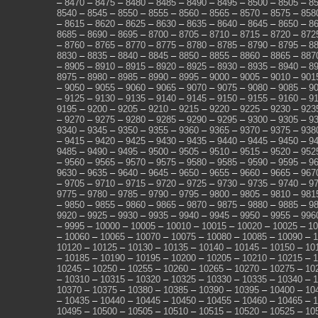
–
8470
–
8475
–
8480
–
8485
–
8490
–
8495
–
8500
–
8505
–
8
8540
–
8545
–
8550
–
8555
–
8560
–
8565
–
8570
–
8575
–
858
–
8615
–
8620
–
8625
–
8630
–
8635
–
8640
–
8645
–
8650
–
8
8685
–
8690
–
8695
–
8700
–
8705
–
8710
–
8715
–
8720
–
872
–
8760
–
8765
–
8770
–
8775
–
8780
–
8785
–
8790
–
8795
–
8
8830
–
8835
–
8840
–
8845
–
8850
–
8855
–
8860
–
8865
–
887
–
8905
–
8910
–
8915
–
8920
–
8925
–
8930
–
8935
–
8940
–
8
8975
–
8980
–
8985
–
8990
–
8995
–
9000
–
9005
–
9010
–
901
–
9050
–
9055
–
9060
–
9065
–
9070
–
9075
–
9080
–
9085
–
9
–
9125
–
9130
–
9135
–
9140
–
9145
–
9150
–
9155
–
9160
–
9
9195
–
9200
–
9205
–
9210
–
9215
–
9220
–
9225
–
9230
–
923
–
9270
–
9275
–
9280
–
9285
–
9290
–
9295
–
9300
–
9305
–
9
9340
–
9345
–
9350
–
9355
–
9360
–
9365
–
9370
–
9375
–
938
–
9415
–
9420
–
9425
–
9430
–
9435
–
9440
–
9445
–
9450
–
9
9485
–
9490
–
9495
–
9500
–
9505
–
9510
–
9515
–
9520
–
952
–
9560
–
9565
–
9570
–
9575
–
9580
–
9585
–
9590
–
9595
–
9
9630
–
9635
–
9640
–
9645
–
9650
–
9655
–
9660
–
9665
–
967
–
9705
–
9710
–
9715
–
9720
–
9725
–
9730
–
9735
–
9740
–
9
9775
–
9780
–
9785
–
9790
–
9795
–
9800
–
9805
–
9810
–
981
–
9850
–
9855
–
9860
–
9865
–
9870
–
9875
–
9880
–
9885
–
9
9920
–
9925
–
9930
–
9935
–
9940
–
9945
–
9950
–
9955
–
996
–
9995
–
10000
–
10005
–
10010
–
10015
–
10020
–
10025
–
10
–
10060
–
10065
–
10070
–
10075
–
10080
–
10085
–
10090
–
1
10120
–
10125
–
10130
–
10135
–
10140
–
10145
–
10150
–
10
–
10185
–
10190
–
10195
–
10200
–
10205
–
10210
–
10215
–
1
10245
–
10250
–
10255
–
10260
–
10265
–
10270
–
10275
–
10
–
10310
–
10315
–
10320
–
10325
–
10330
–
10335
–
10340
–
1
10370
–
10375
–
10380
–
10385
–
10390
–
10395
–
10400
–
10
–
10435
–
10440
–
10445
–
10450
–
10455
–
10460
–
10465
–
1
10495
–
10500
–
10505
–
10510
–
10515
–
10520
–
10525
–
10