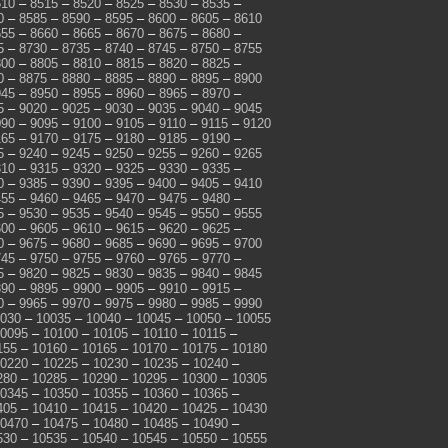
510
–
8515
–
8520
–
8525
–
8530
–
8535
–
0
–
8585
–
8590
–
8595
–
8600
–
8605
–
8610
655
–
8660
–
8665
–
8670
–
8675
–
8680
–
5
–
8730
–
8735
–
8740
–
8745
–
8750
–
8755
800
–
8805
–
8810
–
8815
–
8820
–
8825
–
0
–
8875
–
8880
–
8885
–
8890
–
8895
–
8900
945
–
8950
–
8955
–
8960
–
8965
–
8970
–
5
–
9020
–
9025
–
9030
–
9035
–
9040
–
9045
090
–
9095
–
9100
–
9105
–
9110
–
9115
–
9120
165
–
9170
–
9175
–
9180
–
9185
–
9190
–
5
–
9240
–
9245
–
9250
–
9255
–
9260
–
9265
310
–
9315
–
9320
–
9325
–
9330
–
9335
–
0
–
9385
–
9390
–
9395
–
9400
–
9405
–
9410
455
–
9460
–
9465
–
9470
–
9475
–
9480
–
5
–
9530
–
9535
–
9540
–
9545
–
9550
–
9555
600
–
9605
–
9610
–
9615
–
9620
–
9625
–
0
–
9675
–
9680
–
9685
–
9690
–
9695
–
9700
745
–
9750
–
9755
–
9760
–
9765
–
9770
–
5
–
9820
–
9825
–
9830
–
9835
–
9840
–
9845
890
–
9895
–
9900
–
9905
–
9910
–
9915
–
0
–
9965
–
9970
–
9975
–
9980
–
9985
–
9990
030
–
10035
–
10040
–
10045
–
10050
–
10055
0095
–
10100
–
10105
–
10110
–
10115
–
155
–
10160
–
10165
–
10170
–
10175
–
10180
0220
–
10225
–
10230
–
10235
–
10240
–
280
–
10285
–
10290
–
10295
–
10300
–
10305
0345
–
10350
–
10355
–
10360
–
10365
–
405
–
10410
–
10415
–
10420
–
10425
–
10430
0470
–
10475
–
10480
–
10485
–
10490
–
530
–
10535
–
10540
–
10545
–
10550
–
10555