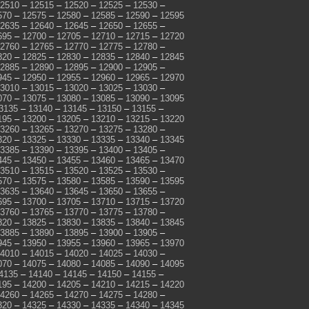
2510
–
12515
–
12520
–
12525
–
12530
–
570
–
12575
–
12580
–
12585
–
12590
–
12595
2635
–
12640
–
12645
–
12650
–
12655
–
695
–
12700
–
12705
–
12710
–
12715
–
12720
2760
–
12765
–
12770
–
12775
–
12780
–
820
–
12825
–
12830
–
12835
–
12840
–
12845
2885
–
12890
–
12895
–
12900
–
12905
–
945
–
12950
–
12955
–
12960
–
12965
–
12970
3010
–
13015
–
13020
–
13025
–
13030
–
070
–
13075
–
13080
–
13085
–
13090
–
13095
3135
–
13140
–
13145
–
13150
–
13155
–
195
–
13200
–
13205
–
13210
–
13215
–
13220
3260
–
13265
–
13270
–
13275
–
13280
–
320
–
13325
–
13330
–
13335
–
13340
–
13345
3385
–
13390
–
13395
–
13400
–
13405
–
445
–
13450
–
13455
–
13460
–
13465
–
13470
3510
–
13515
–
13520
–
13525
–
13530
–
570
–
13575
–
13580
–
13585
–
13590
–
13595
3635
–
13640
–
13645
–
13650
–
13655
–
695
–
13700
–
13705
–
13710
–
13715
–
13720
3760
–
13765
–
13770
–
13775
–
13780
–
820
–
13825
–
13830
–
13835
–
13840
–
13845
3885
–
13890
–
13895
–
13900
–
13905
–
945
–
13950
–
13955
–
13960
–
13965
–
13970
4010
–
14015
–
14020
–
14025
–
14030
–
070
–
14075
–
14080
–
14085
–
14090
–
14095
4135
–
14140
–
14145
–
14150
–
14155
–
195
–
14200
–
14205
–
14210
–
14215
–
14220
4260
–
14265
–
14270
–
14275
–
14280
–
320
–
14325
–
14330
–
14335
–
14340
–
14345