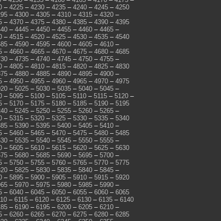
0
–
4225
–
4230
–
4235
–
4240
–
4245
–
4250
295
–
4300
–
4305
–
4310
–
4315
–
4320
–
5
–
4370
–
4375
–
4380
–
4385
–
4390
–
4395
440
–
4445
–
4450
–
4455
–
4460
–
4465
–
0
–
4515
–
4520
–
4525
–
4530
–
4535
–
4540
585
–
4590
–
4595
–
4600
–
4605
–
4610
–
5
–
4660
–
4665
–
4670
–
4675
–
4680
–
4685
730
–
4735
–
4740
–
4745
–
4750
–
4755
–
0
–
4805
–
4810
–
4815
–
4820
–
4825
–
4830
875
–
4880
–
4885
–
4890
–
4895
–
4900
–
5
–
4950
–
4955
–
4960
–
4965
–
4970
–
4975
020
–
5025
–
5030
–
5035
–
5040
–
5045
–
0
–
5095
–
5100
–
5105
–
5110
–
5115
–
5120
–
5
–
5170
–
5175
–
5180
–
5185
–
5190
–
5195
240
–
5245
–
5250
–
5255
–
5260
–
5265
–
0
–
5315
–
5320
–
5325
–
5330
–
5335
–
5340
385
–
5390
–
5395
–
5400
–
5405
–
5410
–
5
–
5460
–
5465
–
5470
–
5475
–
5480
–
5485
530
–
5535
–
5540
–
5545
–
5550
–
5555
–
0
–
5605
–
5610
–
5615
–
5620
–
5625
–
5630
675
–
5680
–
5685
–
5690
–
5695
–
5700
–
5
–
5750
–
5755
–
5760
–
5765
–
5770
–
5775
820
–
5825
–
5830
–
5835
–
5840
–
5845
–
0
–
5895
–
5900
–
5905
–
5910
–
5915
–
5920
965
–
5970
–
5975
–
5980
–
5985
–
5990
–
5
–
6040
–
6045
–
6050
–
6055
–
6060
–
6065
110
–
6115
–
6120
–
6125
–
6130
–
6135
–
6140
185
–
6190
–
6195
–
6200
–
6205
–
6210
–
5
–
6260
–
6265
–
6270
–
6275
–
6280
–
6285