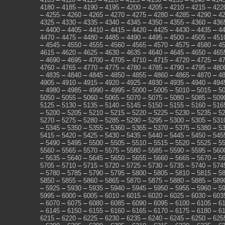
4180
–
4185
–
4190
–
4195
–
4200
–
4205
–
4210
–
4215
–
422
–
4255
–
4260
–
4265
–
4270
–
4275
–
4280
–
4285
–
4290
–
4
4325
–
4330
–
4335
–
4340
–
4345
–
4350
–
4355
–
4360
–
436
–
4400
–
4405
–
4410
–
4415
–
4420
–
4425
–
4430
–
4435
–
4
4470
–
4475
–
4480
–
4485
–
4490
–
4495
–
4500
–
4505
–
451
–
4545
–
4550
–
4555
–
4560
–
4565
–
4570
–
4575
–
4580
–
4
4615
–
4620
–
4625
–
4630
–
4635
–
4640
–
4645
–
4650
–
465
–
4690
–
4695
–
4700
–
4705
–
4710
–
4715
–
4720
–
4725
–
4
4760
–
4765
–
4770
–
4775
–
4780
–
4785
–
4790
–
4795
–
480
–
4835
–
4840
–
4845
–
4850
–
4855
–
4860
–
4865
–
4870
–
4
4905
–
4910
–
4915
–
4920
–
4925
–
4930
–
4935
–
4940
–
494
–
4980
–
4985
–
4990
–
4995
–
5000
–
5005
–
5010
–
5015
–
5
5050
–
5055
–
5060
–
5065
–
5070
–
5075
–
5080
–
5085
–
509
5125
–
5130
–
5135
–
5140
–
5145
–
5150
–
5155
–
5160
–
516
–
5200
–
5205
–
5210
–
5215
–
5220
–
5225
–
5230
–
5235
–
5
5270
–
5275
–
5280
–
5285
–
5290
–
5295
–
5300
–
5305
–
531
–
5345
–
5350
–
5355
–
5360
–
5365
–
5370
–
5375
–
5380
–
5
5415
–
5420
–
5425
–
5430
–
5435
–
5440
–
5445
–
5450
–
545
–
5490
–
5495
–
5500
–
5505
–
5510
–
5515
–
5520
–
5525
–
5
5560
–
5565
–
5570
–
5575
–
5580
–
5585
–
5590
–
5595
–
560
–
5635
–
5640
–
5645
–
5650
–
5655
–
5660
–
5665
–
5670
–
5
5705
–
5710
–
5715
–
5720
–
5725
–
5730
–
5735
–
5740
–
574
–
5780
–
5785
–
5790
–
5795
–
5800
–
5805
–
5810
–
5815
–
5
5850
–
5855
–
5860
–
5865
–
5870
–
5875
–
5880
–
5885
–
589
–
5925
–
5930
–
5935
–
5940
–
5945
–
5950
–
5955
–
5960
–
5
5995
–
6000
–
6005
–
6010
–
6015
–
6020
–
6025
–
6030
–
603
–
6070
–
6075
–
6080
–
6085
–
6090
–
6095
–
6100
–
6105
–
6
–
6145
–
6150
–
6155
–
6160
–
6165
–
6170
–
6175
–
6180
–
6
6215
–
6220
–
6225
–
6230
–
6235
–
6240
–
6245
–
6250
–
625