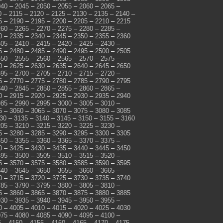
040
–
2045
–
2050
–
2055
–
2060
–
2065
–
0
–
2115
–
2120
–
2125
–
2130
–
2135
–
2140
–
5
–
2190
–
2195
–
2200
–
2205
–
2210
–
2215
260
–
2265
–
2270
–
2275
–
2280
–
2285
–
0
–
2335
–
2340
–
2345
–
2350
–
2355
–
2360
405
–
2410
–
2415
–
2420
–
2425
–
2430
–
5
–
2480
–
2485
–
2490
–
2495
–
2500
–
2505
550
–
2555
–
2560
–
2565
–
2570
–
2575
–
0
–
2625
–
2630
–
2635
–
2640
–
2645
–
2650
695
–
2700
–
2705
–
2710
–
2715
–
2720
–
5
–
2770
–
2775
–
2780
–
2785
–
2790
–
2795
840
–
2845
–
2850
–
2855
–
2860
–
2865
–
0
–
2915
–
2920
–
2925
–
2930
–
2935
–
2940
985
–
2990
–
2995
–
3000
–
3005
–
3010
–
5
–
3060
–
3065
–
3070
–
3075
–
3080
–
3085
30
–
3135
–
3140
–
3145
–
3150
–
3155
–
3160
205
–
3210
–
3215
–
3220
–
3225
–
3230
–
5
–
3280
–
3285
–
3290
–
3295
–
3300
–
3305
350
–
3355
–
3360
–
3365
–
3370
–
3375
–
0
–
3425
–
3430
–
3435
–
3440
–
3445
–
3450
495
–
3500
–
3505
–
3510
–
3515
–
3520
–
5
–
3570
–
3575
–
3580
–
3585
–
3590
–
3595
640
–
3645
–
3650
–
3655
–
3660
–
3665
–
0
–
3715
–
3720
–
3725
–
3730
–
3735
–
3740
785
–
3790
–
3795
–
3800
–
3805
–
3810
–
5
–
3860
–
3865
–
3870
–
3875
–
3880
–
3885
930
–
3935
–
3940
–
3945
–
3950
–
3955
–
0
–
4005
–
4010
–
4015
–
4020
–
4025
–
4030
075
–
4080
–
4085
–
4090
–
4095
–
4100
–
5
–
4150
–
4155
–
4160
–
4165
–
4170
–
4175
–