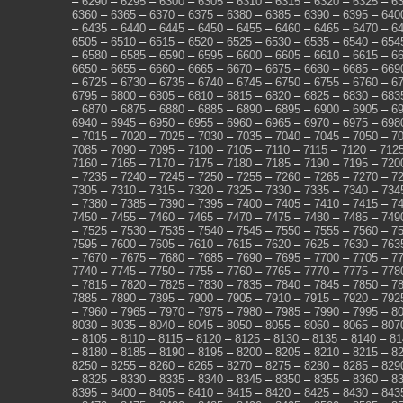
–
6290
–
6295
–
6300
–
6305
–
6310
–
6315
–
6320
–
6325
–
6
6360
–
6365
–
6370
–
6375
–
6380
–
6385
–
6390
–
6395
–
640
–
6435
–
6440
–
6445
–
6450
–
6455
–
6460
–
6465
–
6470
–
6
6505
–
6510
–
6515
–
6520
–
6525
–
6530
–
6535
–
6540
–
654
–
6580
–
6585
–
6590
–
6595
–
6600
–
6605
–
6610
–
6615
–
6
6650
–
6655
–
6660
–
6665
–
6670
–
6675
–
6680
–
6685
–
669
–
6725
–
6730
–
6735
–
6740
–
6745
–
6750
–
6755
–
6760
–
6
6795
–
6800
–
6805
–
6810
–
6815
–
6820
–
6825
–
6830
–
683
–
6870
–
6875
–
6880
–
6885
–
6890
–
6895
–
6900
–
6905
–
6
6940
–
6945
–
6950
–
6955
–
6960
–
6965
–
6970
–
6975
–
698
–
7015
–
7020
–
7025
–
7030
–
7035
–
7040
–
7045
–
7050
–
7
7085
–
7090
–
7095
–
7100
–
7105
–
7110
–
7115
–
7120
–
712
7160
–
7165
–
7170
–
7175
–
7180
–
7185
–
7190
–
7195
–
720
–
7235
–
7240
–
7245
–
7250
–
7255
–
7260
–
7265
–
7270
–
7
7305
–
7310
–
7315
–
7320
–
7325
–
7330
–
7335
–
7340
–
734
–
7380
–
7385
–
7390
–
7395
–
7400
–
7405
–
7410
–
7415
–
7
7450
–
7455
–
7460
–
7465
–
7470
–
7475
–
7480
–
7485
–
749
–
7525
–
7530
–
7535
–
7540
–
7545
–
7550
–
7555
–
7560
–
7
7595
–
7600
–
7605
–
7610
–
7615
–
7620
–
7625
–
7630
–
763
–
7670
–
7675
–
7680
–
7685
–
7690
–
7695
–
7700
–
7705
–
7
7740
–
7745
–
7750
–
7755
–
7760
–
7765
–
7770
–
7775
–
778
–
7815
–
7820
–
7825
–
7830
–
7835
–
7840
–
7845
–
7850
–
7
7885
–
7890
–
7895
–
7900
–
7905
–
7910
–
7915
–
7920
–
792
–
7960
–
7965
–
7970
–
7975
–
7980
–
7985
–
7990
–
7995
–
8
8030
–
8035
–
8040
–
8045
–
8050
–
8055
–
8060
–
8065
–
807
–
8105
–
8110
–
8115
–
8120
–
8125
–
8130
–
8135
–
8140
–
81
–
8180
–
8185
–
8190
–
8195
–
8200
–
8205
–
8210
–
8215
–
8
8250
–
8255
–
8260
–
8265
–
8270
–
8275
–
8280
–
8285
–
829
–
8325
–
8330
–
8335
–
8340
–
8345
–
8350
–
8355
–
8360
–
8
8395
–
8400
–
8405
–
8410
–
8415
–
8420
–
8425
–
8430
–
843