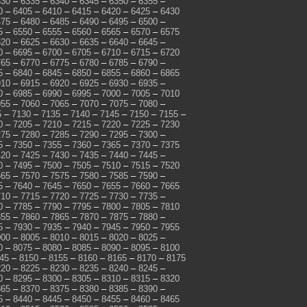
330
–
6335
–
6340
–
6345
–
6350
–
6355
–
0
–
6405
–
6410
–
6415
–
6420
–
6425
–
6430
475
–
6480
–
6485
–
6490
–
6495
–
6500
–
5
–
6550
–
6555
–
6560
–
6565
–
6570
–
6575
620
–
6625
–
6630
–
6635
–
6640
–
6645
–
0
–
6695
–
6700
–
6705
–
6710
–
6715
–
6720
765
–
6770
–
6775
–
6780
–
6785
–
6790
–
5
–
6840
–
6845
–
6850
–
6855
–
6860
–
6865
910
–
6915
–
6920
–
6925
–
6930
–
6935
–
0
–
6985
–
6990
–
6995
–
7000
–
7005
–
7010
055
–
7060
–
7065
–
7070
–
7075
–
7080
–
5
–
7130
–
7135
–
7140
–
7145
–
7150
–
7155
–
0
–
7205
–
7210
–
7215
–
7220
–
7225
–
7230
275
–
7280
–
7285
–
7290
–
7295
–
7300
–
5
–
7350
–
7355
–
7360
–
7365
–
7370
–
7375
420
–
7425
–
7430
–
7435
–
7440
–
7445
–
0
–
7495
–
7500
–
7505
–
7510
–
7515
–
7520
565
–
7570
–
7575
–
7580
–
7585
–
7590
–
5
–
7640
–
7645
–
7650
–
7655
–
7660
–
7665
710
–
7715
–
7720
–
7725
–
7730
–
7735
–
0
–
7785
–
7790
–
7795
–
7800
–
7805
–
7810
855
–
7860
–
7865
–
7870
–
7875
–
7880
–
5
–
7930
–
7935
–
7940
–
7945
–
7950
–
7955
000
–
8005
–
8010
–
8015
–
8020
–
8025
–
0
–
8075
–
8080
–
8085
–
8090
–
8095
–
8100
45
–
8150
–
8155
–
8160
–
8165
–
8170
–
8175
220
–
8225
–
8230
–
8235
–
8240
–
8245
–
0
–
8295
–
8300
–
8305
–
8310
–
8315
–
8320
365
–
8370
–
8375
–
8380
–
8385
–
8390
–
5
–
8440
–
8445
–
8450
–
8455
–
8460
–
8465