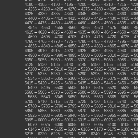
4180
–
4185
–
4190
–
4195
–
4200
–
4205
–
4210
–
4215
–
422
–
4255
–
4260
–
4265
–
4270
–
4275
–
4280
–
4285
–
4290
–
4
4325
–
4330
–
4335
–
4340
–
4345
–
4350
–
4355
–
4360
–
436
–
4400
–
4405
–
4410
–
4415
–
4420
–
4425
–
4430
–
4435
–
4
4470
–
4475
–
4480
–
4485
–
4490
–
4495
–
4500
–
4505
–
451
–
4545
–
4550
–
4555
–
4560
–
4565
–
4570
–
4575
–
4580
–
4
4615
–
4620
–
4625
–
4630
–
4635
–
4640
–
4645
–
4650
–
465
–
4690
–
4695
–
4700
–
4705
–
4710
–
4715
–
4720
–
4725
–
4
4760
–
4765
–
4770
–
4775
–
4780
–
4785
–
4790
–
4795
–
480
–
4835
–
4840
–
4845
–
4850
–
4855
–
4860
–
4865
–
4870
–
4
4905
–
4910
–
4915
–
4920
–
4925
–
4930
–
4935
–
4940
–
494
–
4980
–
4985
–
4990
–
4995
–
5000
–
5005
–
5010
–
5015
–
5
5050
–
5055
–
5060
–
5065
–
5070
–
5075
–
5080
–
5085
–
509
5125
–
5130
–
5135
–
5140
–
5145
–
5150
–
5155
–
5160
–
516
–
5200
–
5205
–
5210
–
5215
–
5220
–
5225
–
5230
–
5235
–
5
5270
–
5275
–
5280
–
5285
–
5290
–
5295
–
5300
–
5305
–
531
–
5345
–
5350
–
5355
–
5360
–
5365
–
5370
–
5375
–
5380
–
5
5415
–
5420
–
5425
–
5430
–
5435
–
5440
–
5445
–
5450
–
545
–
5490
–
5495
–
5500
–
5505
–
5510
–
5515
–
5520
–
5525
–
5
5560
–
5565
–
5570
–
5575
–
5580
–
5585
–
5590
–
5595
–
560
–
5635
–
5640
–
5645
–
5650
–
5655
–
5660
–
5665
–
5670
–
5
5705
–
5710
–
5715
–
5720
–
5725
–
5730
–
5735
–
5740
–
574
–
5780
–
5785
–
5790
–
5795
–
5800
–
5805
–
5810
–
5815
–
5
5850
–
5855
–
5860
–
5865
–
5870
–
5875
–
5880
–
5885
–
589
–
5925
–
5930
–
5935
–
5940
–
5945
–
5950
–
5955
–
5960
–
5
5995
–
6000
–
6005
–
6010
–
6015
–
6020
–
6025
–
6030
–
603
–
6070
–
6075
–
6080
–
6085
–
6090
–
6095
–
6100
–
6105
–
6
–
6145
–
6150
–
6155
–
6160
–
6165
–
6170
–
6175
–
6180
–
6
6215
–
6220
–
6225
–
6230
–
6235
–
6240
–
6245
–
6250
–
625