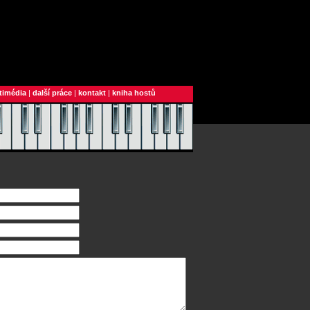
timédia
|
další práce
|
kontakt
|
kniha hostů