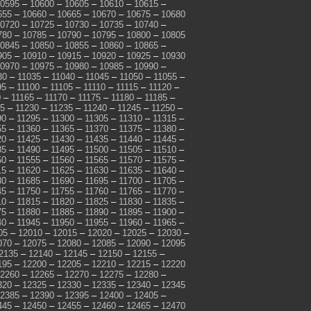
0595
–
10600
–
10605
–
10610
–
10615
–
655
–
10660
–
10665
–
10670
–
10675
–
10680
0720
–
10725
–
10730
–
10735
–
10740
–
780
–
10785
–
10790
–
10795
–
10800
–
10805
0845
–
10850
–
10855
–
10860
–
10865
–
905
–
10910
–
10915
–
10920
–
10925
–
10930
0970
–
10975
–
10980
–
10985
–
10990
–
30
–
11035
–
11040
–
11045
–
11050
–
11055
–
95
–
11100
–
11105
–
11110
–
11115
–
11120
–
0
–
11165
–
11170
–
11175
–
11180
–
11185
–
25
–
11230
–
11235
–
11240
–
11245
–
11250
–
90
–
11295
–
11300
–
11305
–
11310
–
11315
–
55
–
11360
–
11365
–
11370
–
11375
–
11380
–
20
–
11425
–
11430
–
11435
–
11440
–
11445
–
85
–
11490
–
11495
–
11500
–
11505
–
11510
–
50
–
11555
–
11560
–
11565
–
11570
–
11575
–
15
–
11620
–
11625
–
11630
–
11635
–
11640
–
80
–
11685
–
11690
–
11695
–
11700
–
11705
–
45
–
11750
–
11755
–
11760
–
11765
–
11770
–
10
–
11815
–
11820
–
11825
–
11830
–
11835
–
75
–
11880
–
11885
–
11890
–
11895
–
11900
–
40
–
11945
–
11950
–
11955
–
11960
–
11965
–
05
–
12010
–
12015
–
12020
–
12025
–
12030
–
070
–
12075
–
12080
–
12085
–
12090
–
12095
2135
–
12140
–
12145
–
12150
–
12155
–
195
–
12200
–
12205
–
12210
–
12215
–
12220
2260
–
12265
–
12270
–
12275
–
12280
–
320
–
12325
–
12330
–
12335
–
12340
–
12345
2385
–
12390
–
12395
–
12400
–
12405
–
445
–
12450
–
12455
–
12460
–
12465
–
12470