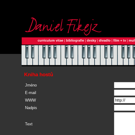
curriculum vitae
|
bibliografie
|
desky
|
divadlo
|
film + tv
|
mul
Kniha hostů
Jméno
E-mail
WWW
Nadpis
Text