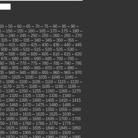
50
–
55
–
60
–
65
–
70
–
75
–
80
–
85
–
90
–
5
–
150
–
155
–
160
–
165
–
170
–
175
–
180
–
35
–
240
–
245
–
250
–
255
–
260
–
265
–
270
–
325
–
330
–
335
–
340
–
345
–
350
–
355
–
10
–
415
–
420
–
425
–
430
–
435
–
440
–
445
–
500
–
505
–
510
–
515
–
520
–
525
–
530
–
85
–
590
–
595
–
600
–
605
–
610
–
615
–
620
–
675
–
680
–
685
–
690
–
695
–
700
–
705
–
60
–
765
–
770
–
775
–
780
–
785
–
790
–
795
–
850
–
855
–
860
–
865
–
870
–
875
–
880
–
35
–
940
–
945
–
950
–
955
–
960
–
965
–
970
1020
–
1025
–
1030
–
1035
–
1040
–
1045
–
0
–
1095
–
1100
–
1105
–
1110
–
1115
–
1120
–
–
1170
–
1175
–
1180
–
1185
–
1190
–
1195
–
0
–
1245
–
1250
–
1255
–
1260
–
1265
–
1270
315
–
1320
–
1325
–
1330
–
1335
–
1340
–
5
–
1390
–
1395
–
1400
–
1405
–
1410
–
1415
460
–
1465
–
1470
–
1475
–
1480
–
1485
–
0
–
1535
–
1540
–
1545
–
1550
–
1555
–
1560
605
–
1610
–
1615
–
1620
–
1625
–
1630
–
5
–
1680
–
1685
–
1690
–
1695
–
1700
–
1705
750
–
1755
–
1760
–
1765
–
1770
–
1775
–
0
–
1825
–
1830
–
1835
–
1840
–
1845
–
1850
895
–
1900
–
1905
–
1910
–
1915
–
1920
–
5
–
1970
–
1975
–
1980
–
1985
–
1990
–
1995