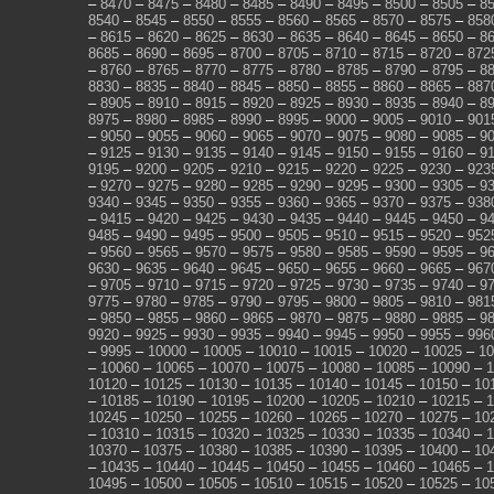
–
8470
–
8475
–
8480
–
8485
–
8490
–
8495
–
8500
–
8505
–
8
8540
–
8545
–
8550
–
8555
–
8560
–
8565
–
8570
–
8575
–
858
–
8615
–
8620
–
8625
–
8630
–
8635
–
8640
–
8645
–
8650
–
8
8685
–
8690
–
8695
–
8700
–
8705
–
8710
–
8715
–
8720
–
872
–
8760
–
8765
–
8770
–
8775
–
8780
–
8785
–
8790
–
8795
–
8
8830
–
8835
–
8840
–
8845
–
8850
–
8855
–
8860
–
8865
–
887
–
8905
–
8910
–
8915
–
8920
–
8925
–
8930
–
8935
–
8940
–
8
8975
–
8980
–
8985
–
8990
–
8995
–
9000
–
9005
–
9010
–
901
–
9050
–
9055
–
9060
–
9065
–
9070
–
9075
–
9080
–
9085
–
9
–
9125
–
9130
–
9135
–
9140
–
9145
–
9150
–
9155
–
9160
–
9
9195
–
9200
–
9205
–
9210
–
9215
–
9220
–
9225
–
9230
–
923
–
9270
–
9275
–
9280
–
9285
–
9290
–
9295
–
9300
–
9305
–
9
9340
–
9345
–
9350
–
9355
–
9360
–
9365
–
9370
–
9375
–
938
–
9415
–
9420
–
9425
–
9430
–
9435
–
9440
–
9445
–
9450
–
9
9485
–
9490
–
9495
–
9500
–
9505
–
9510
–
9515
–
9520
–
952
–
9560
–
9565
–
9570
–
9575
–
9580
–
9585
–
9590
–
9595
–
9
9630
–
9635
–
9640
–
9645
–
9650
–
9655
–
9660
–
9665
–
967
–
9705
–
9710
–
9715
–
9720
–
9725
–
9730
–
9735
–
9740
–
9
9775
–
9780
–
9785
–
9790
–
9795
–
9800
–
9805
–
9810
–
981
–
9850
–
9855
–
9860
–
9865
–
9870
–
9875
–
9880
–
9885
–
9
9920
–
9925
–
9930
–
9935
–
9940
–
9945
–
9950
–
9955
–
996
–
9995
–
10000
–
10005
–
10010
–
10015
–
10020
–
10025
–
10
–
10060
–
10065
–
10070
–
10075
–
10080
–
10085
–
10090
–
1
10120
–
10125
–
10130
–
10135
–
10140
–
10145
–
10150
–
10
–
10185
–
10190
–
10195
–
10200
–
10205
–
10210
–
10215
–
1
10245
–
10250
–
10255
–
10260
–
10265
–
10270
–
10275
–
10
–
10310
–
10315
–
10320
–
10325
–
10330
–
10335
–
10340
–
1
10370
–
10375
–
10380
–
10385
–
10390
–
10395
–
10400
–
10
–
10435
–
10440
–
10445
–
10450
–
10455
–
10460
–
10465
–
1
10495
–
10500
–
10505
–
10510
–
10515
–
10520
–
10525
–
10