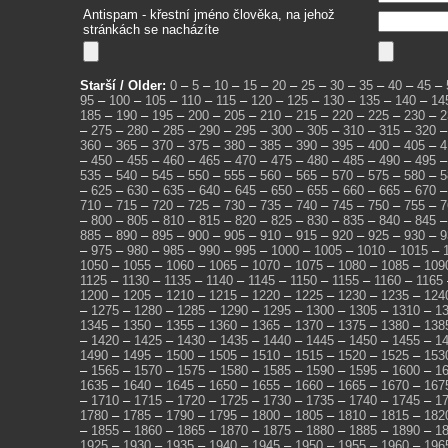
Antispam - křestní jméno člověka, na jehož
stránkách se nacházíte
Starší / Older:
0
–
5
–
10
–
15
–
20
–
25
–
30
–
35
–
40
–
45
–
95
–
100
–
105
–
110
–
115
–
120
–
125
–
130
–
135
–
140
–
14
185
–
190
–
195
–
200
–
205
–
210
–
215
–
220
–
225
–
230
–
2
–
275
–
280
–
285
–
290
–
295
–
300
–
305
–
310
–
315
–
320
360
–
365
–
370
–
375
–
380
–
385
–
390
–
395
–
400
–
405
–
4
–
450
–
455
–
460
–
465
–
470
–
475
–
480
–
485
–
490
–
495
535
–
540
–
545
–
550
–
555
–
560
–
565
–
570
–
575
–
580
–
5
–
625
–
630
–
635
–
640
–
645
–
650
–
655
–
660
–
665
–
670
710
–
715
–
720
–
725
–
730
–
735
–
740
–
745
–
750
–
755
–
7
–
800
–
805
–
810
–
815
–
820
–
825
–
830
–
835
–
840
–
845
885
–
890
–
895
–
900
–
905
–
910
–
915
–
920
–
925
–
930
–
9
–
975
–
980
–
985
–
990
–
995
–
1000
–
1005
–
1010
–
1015
–
1050
–
1055
–
1060
–
1065
–
1070
–
1075
–
1080
–
1085
–
109
1125
–
1130
–
1135
–
1140
–
1145
–
1150
–
1155
–
1160
–
1165
1200
–
1205
–
1210
–
1215
–
1220
–
1225
–
1230
–
1235
–
124
–
1275
–
1280
–
1285
–
1290
–
1295
–
1300
–
1305
–
1310
–
1
1345
–
1350
–
1355
–
1360
–
1365
–
1370
–
1375
–
1380
–
138
–
1420
–
1425
–
1430
–
1435
–
1440
–
1445
–
1450
–
1455
–
1
1490
–
1495
–
1500
–
1505
–
1510
–
1515
–
1520
–
1525
–
153
–
1565
–
1570
–
1575
–
1580
–
1585
–
1590
–
1595
–
1600
–
1
1635
–
1640
–
1645
–
1650
–
1655
–
1660
–
1665
–
1670
–
167
–
1710
–
1715
–
1720
–
1725
–
1730
–
1735
–
1740
–
1745
–
1
1780
–
1785
–
1790
–
1795
–
1800
–
1805
–
1810
–
1815
–
182
–
1855
–
1860
–
1865
–
1870
–
1875
–
1880
–
1885
–
1890
–
1
1925
–
1930
–
1935
–
1940
–
1945
–
1950
–
1955
–
1960
–
196