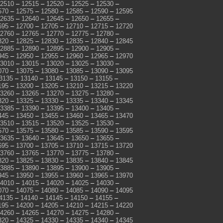
2510
–
12515
–
12520
–
12525
–
12530
–
570
–
12575
–
12580
–
12585
–
12590
–
12595
2635
–
12640
–
12645
–
12650
–
12655
–
695
–
12700
–
12705
–
12710
–
12715
–
12720
2760
–
12765
–
12770
–
12775
–
12780
–
820
–
12825
–
12830
–
12835
–
12840
–
12845
2885
–
12890
–
12895
–
12900
–
12905
–
945
–
12950
–
12955
–
12960
–
12965
–
12970
3010
–
13015
–
13020
–
13025
–
13030
–
070
–
13075
–
13080
–
13085
–
13090
–
13095
3135
–
13140
–
13145
–
13150
–
13155
–
195
–
13200
–
13205
–
13210
–
13215
–
13220
3260
–
13265
–
13270
–
13275
–
13280
–
320
–
13325
–
13330
–
13335
–
13340
–
13345
3385
–
13390
–
13395
–
13400
–
13405
–
445
–
13450
–
13455
–
13460
–
13465
–
13470
3510
–
13515
–
13520
–
13525
–
13530
–
570
–
13575
–
13580
–
13585
–
13590
–
13595
3635
–
13640
–
13645
–
13650
–
13655
–
695
–
13700
–
13705
–
13710
–
13715
–
13720
3760
–
13765
–
13770
–
13775
–
13780
–
820
–
13825
–
13830
–
13835
–
13840
–
13845
3885
–
13890
–
13895
–
13900
–
13905
–
945
–
13950
–
13955
–
13960
–
13965
–
13970
4010
–
14015
–
14020
–
14025
–
14030
–
070
–
14075
–
14080
–
14085
–
14090
–
14095
4135
–
14140
–
14145
–
14150
–
14155
–
195
–
14200
–
14205
–
14210
–
14215
–
14220
4260
–
14265
–
14270
–
14275
–
14280
–
320
–
14325
–
14330
–
14335
–
14340
–
14345