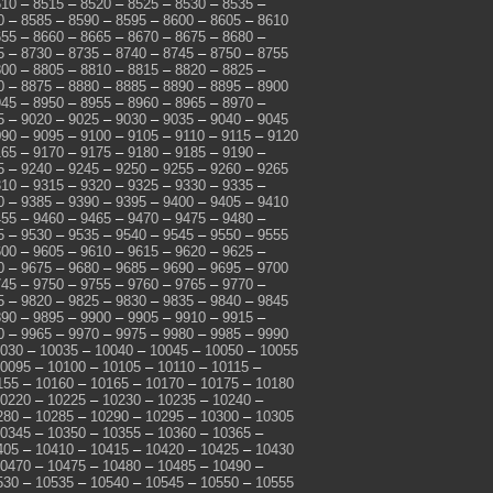
510
–
8515
–
8520
–
8525
–
8530
–
8535
–
0
–
8585
–
8590
–
8595
–
8600
–
8605
–
8610
655
–
8660
–
8665
–
8670
–
8675
–
8680
–
5
–
8730
–
8735
–
8740
–
8745
–
8750
–
8755
800
–
8805
–
8810
–
8815
–
8820
–
8825
–
0
–
8875
–
8880
–
8885
–
8890
–
8895
–
8900
945
–
8950
–
8955
–
8960
–
8965
–
8970
–
5
–
9020
–
9025
–
9030
–
9035
–
9040
–
9045
090
–
9095
–
9100
–
9105
–
9110
–
9115
–
9120
165
–
9170
–
9175
–
9180
–
9185
–
9190
–
5
–
9240
–
9245
–
9250
–
9255
–
9260
–
9265
310
–
9315
–
9320
–
9325
–
9330
–
9335
–
0
–
9385
–
9390
–
9395
–
9400
–
9405
–
9410
455
–
9460
–
9465
–
9470
–
9475
–
9480
–
5
–
9530
–
9535
–
9540
–
9545
–
9550
–
9555
600
–
9605
–
9610
–
9615
–
9620
–
9625
–
0
–
9675
–
9680
–
9685
–
9690
–
9695
–
9700
745
–
9750
–
9755
–
9760
–
9765
–
9770
–
5
–
9820
–
9825
–
9830
–
9835
–
9840
–
9845
890
–
9895
–
9900
–
9905
–
9910
–
9915
–
0
–
9965
–
9970
–
9975
–
9980
–
9985
–
9990
030
–
10035
–
10040
–
10045
–
10050
–
10055
0095
–
10100
–
10105
–
10110
–
10115
–
155
–
10160
–
10165
–
10170
–
10175
–
10180
0220
–
10225
–
10230
–
10235
–
10240
–
280
–
10285
–
10290
–
10295
–
10300
–
10305
0345
–
10350
–
10355
–
10360
–
10365
–
405
–
10410
–
10415
–
10420
–
10425
–
10430
0470
–
10475
–
10480
–
10485
–
10490
–
530
–
10535
–
10540
–
10545
–
10550
–
10555