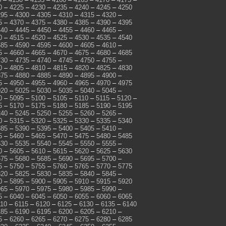
0
–
4225
–
4230
–
4235
–
4240
–
4245
–
4250
295
–
4300
–
4305
–
4310
–
4315
–
4320
–
5
–
4370
–
4375
–
4380
–
4385
–
4390
–
4395
440
–
4445
–
4450
–
4455
–
4460
–
4465
–
0
–
4515
–
4520
–
4525
–
4530
–
4535
–
4540
585
–
4590
–
4595
–
4600
–
4605
–
4610
–
5
–
4660
–
4665
–
4670
–
4675
–
4680
–
4685
730
–
4735
–
4740
–
4745
–
4750
–
4755
–
0
–
4805
–
4810
–
4815
–
4820
–
4825
–
4830
875
–
4880
–
4885
–
4890
–
4895
–
4900
–
5
–
4950
–
4955
–
4960
–
4965
–
4970
–
4975
020
–
5025
–
5030
–
5035
–
5040
–
5045
–
0
–
5095
–
5100
–
5105
–
5110
–
5115
–
5120
–
5
–
5170
–
5175
–
5180
–
5185
–
5190
–
5195
240
–
5245
–
5250
–
5255
–
5260
–
5265
–
0
–
5315
–
5320
–
5325
–
5330
–
5335
–
5340
385
–
5390
–
5395
–
5400
–
5405
–
5410
–
5
–
5460
–
5465
–
5470
–
5475
–
5480
–
5485
530
–
5535
–
5540
–
5545
–
5550
–
5555
–
0
–
5605
–
5610
–
5615
–
5620
–
5625
–
5630
675
–
5680
–
5685
–
5690
–
5695
–
5700
–
5
–
5750
–
5755
–
5760
–
5765
–
5770
–
5775
820
–
5825
–
5830
–
5835
–
5840
–
5845
–
0
–
5895
–
5900
–
5905
–
5910
–
5915
–
5920
965
–
5970
–
5975
–
5980
–
5985
–
5990
–
5
–
6040
–
6045
–
6050
–
6055
–
6060
–
6065
110
–
6115
–
6120
–
6125
–
6130
–
6135
–
6140
185
–
6190
–
6195
–
6200
–
6205
–
6210
–
5
–
6260
–
6265
–
6270
–
6275
–
6280
–
6285