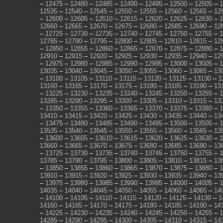
–
12475
–
12480
–
12485
–
12490
–
12495
–
12500
–
12505
–
1
12535
–
12540
–
12545
–
12550
–
12555
–
12560
–
12565
–
12
–
12600
–
12605
–
12610
–
12615
–
12620
–
12625
–
12630
–
1
12660
–
12665
–
12670
–
12675
–
12680
–
12685
–
12690
–
12
–
12725
–
12730
–
12735
–
12740
–
12745
–
12750
–
12755
–
1
12785
–
12790
–
12795
–
12800
–
12805
–
12810
–
12815
–
12
–
12850
–
12855
–
12860
–
12865
–
12870
–
12875
–
12880
–
1
12910
–
12915
–
12920
–
12925
–
12930
–
12935
–
12940
–
12
–
12975
–
12980
–
12985
–
12990
–
12995
–
13000
–
13005
–
1
13035
–
13040
–
13045
–
13050
–
13055
–
13060
–
13065
–
13
–
13100
–
13105
–
13110
–
13115
–
13120
–
13125
–
13130
–
1
13160
–
13165
–
13170
–
13175
–
13180
–
13185
–
13190
–
13
–
13225
–
13230
–
13235
–
13240
–
13245
–
13250
–
13255
–
1
13285
–
13290
–
13295
–
13300
–
13305
–
13310
–
13315
–
13
–
13350
–
13355
–
13360
–
13365
–
13370
–
13375
–
13380
–
1
13410
–
13415
–
13420
–
13425
–
13430
–
13435
–
13440
–
13
–
13475
–
13480
–
13485
–
13490
–
13495
–
13500
–
13505
–
1
13535
–
13540
–
13545
–
13550
–
13555
–
13560
–
13565
–
13
–
13600
–
13605
–
13610
–
13615
–
13620
–
13625
–
13630
–
1
13660
–
13665
–
13670
–
13675
–
13680
–
13685
–
13690
–
13
–
13725
–
13730
–
13735
–
13740
–
13745
–
13750
–
13755
–
1
13785
–
13790
–
13795
–
13800
–
13805
–
13810
–
13815
–
13
–
13850
–
13855
–
13860
–
13865
–
13870
–
13875
–
13880
–
1
13910
–
13915
–
13920
–
13925
–
13930
–
13935
–
13940
–
13
–
13975
–
13980
–
13985
–
13990
–
13995
–
14000
–
14005
–
1
14035
–
14040
–
14045
–
14050
–
14055
–
14060
–
14065
–
14
–
14100
–
14105
–
14110
–
14115
–
14120
–
14125
–
14130
–
1
14160
–
14165
–
14170
–
14175
–
14180
–
14185
–
14190
–
14
–
14225
–
14230
–
14235
–
14240
–
14245
–
14250
–
14255
–
1
14285
–
14290
–
14295
–
14300
–
14305
–
14310
–
14315
–
14