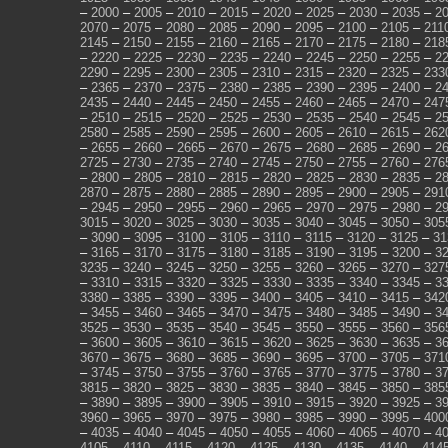
–
2000
–
2005
–
2010
–
2015
–
2020
–
2025
–
2030
–
2035
–
2
2070
–
2075
–
2080
–
2085
–
2090
–
2095
–
2100
–
2105
–
211
2145
–
2150
–
2155
–
2160
–
2165
–
2170
–
2175
–
2180
–
218
–
2220
–
2225
–
2230
–
2235
–
2240
–
2245
–
2250
–
2255
–
2
2290
–
2295
–
2300
–
2305
–
2310
–
2315
–
2320
–
2325
–
233
–
2365
–
2370
–
2375
–
2380
–
2385
–
2390
–
2395
–
2400
–
2
2435
–
2440
–
2445
–
2450
–
2455
–
2460
–
2465
–
2470
–
247
–
2510
–
2515
–
2520
–
2525
–
2530
–
2535
–
2540
–
2545
–
2
2580
–
2585
–
2590
–
2595
–
2600
–
2605
–
2610
–
2615
–
262
–
2655
–
2660
–
2665
–
2670
–
2675
–
2680
–
2685
–
2690
–
2
2725
–
2730
–
2735
–
2740
–
2745
–
2750
–
2755
–
2760
–
276
–
2800
–
2805
–
2810
–
2815
–
2820
–
2825
–
2830
–
2835
–
2
2870
–
2875
–
2880
–
2885
–
2890
–
2895
–
2900
–
2905
–
291
–
2945
–
2950
–
2955
–
2960
–
2965
–
2970
–
2975
–
2980
–
2
3015
–
3020
–
3025
–
3030
–
3035
–
3040
–
3045
–
3050
–
305
–
3090
–
3095
–
3100
–
3105
–
3110
–
3115
–
3120
–
3125
–
31
–
3165
–
3170
–
3175
–
3180
–
3185
–
3190
–
3195
–
3200
–
3
3235
–
3240
–
3245
–
3250
–
3255
–
3260
–
3265
–
3270
–
327
–
3310
–
3315
–
3320
–
3325
–
3330
–
3335
–
3340
–
3345
–
3
3380
–
3385
–
3390
–
3395
–
3400
–
3405
–
3410
–
3415
–
342
–
3455
–
3460
–
3465
–
3470
–
3475
–
3480
–
3485
–
3490
–
3
3525
–
3530
–
3535
–
3540
–
3545
–
3550
–
3555
–
3560
–
356
–
3600
–
3605
–
3610
–
3615
–
3620
–
3625
–
3630
–
3635
–
3
3670
–
3675
–
3680
–
3685
–
3690
–
3695
–
3700
–
3705
–
371
–
3745
–
3750
–
3755
–
3760
–
3765
–
3770
–
3775
–
3780
–
3
3815
–
3820
–
3825
–
3830
–
3835
–
3840
–
3845
–
3850
–
385
–
3890
–
3895
–
3900
–
3905
–
3910
–
3915
–
3920
–
3925
–
3
3960
–
3965
–
3970
–
3975
–
3980
–
3985
–
3990
–
3995
–
400
–
4035
–
4040
–
4045
–
4050
–
4055
–
4060
–
4065
–
4070
–
4
4105
–
4110
–
4115
–
4120
–
4125
–
4130
–
4135
–
4140
–
414