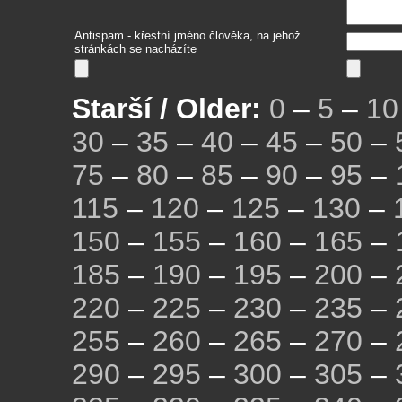
Antispam - křestní jméno člověka, na jehož
stránkách se nacházíte
Starší / Older:
0
–
5
–
10
30
–
35
–
40
–
45
–
50
–
75
–
80
–
85
–
90
–
95
–
115
–
120
–
125
–
130
–
150
–
155
–
160
–
165
–
185
–
190
–
195
–
200
–
220
–
225
–
230
–
235
–
255
–
260
–
265
–
270
–
290
–
295
–
300
–
305
–