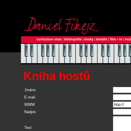
curriculum vitae
|
bibliografie
|
desky
|
divadlo
|
film + tv
|
mul
Kniha hostů
Jméno
E-mail
WWW
Nadpis
Text