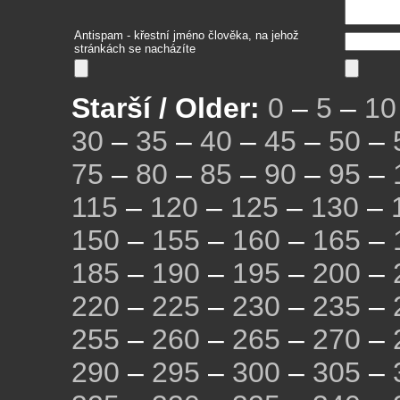
Antispam - křestní jméno člověka, na jehož
stránkách se nacházíte
Starší / Older:
0
–
5
–
10
30
–
35
–
40
–
45
–
50
–
75
–
80
–
85
–
90
–
95
–
115
–
120
–
125
–
130
–
150
–
155
–
160
–
165
–
185
–
190
–
195
–
200
–
220
–
225
–
230
–
235
–
255
–
260
–
265
–
270
–
290
–
295
–
300
–
305
–