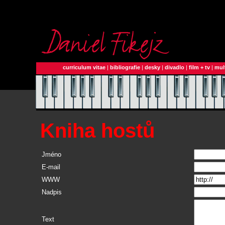
curriculum vitae
|
bibliografie
|
desky
|
divadlo
|
film + tv
|
mul
Kniha hostů
Jméno
E-mail
WWW
Nadpis
Text