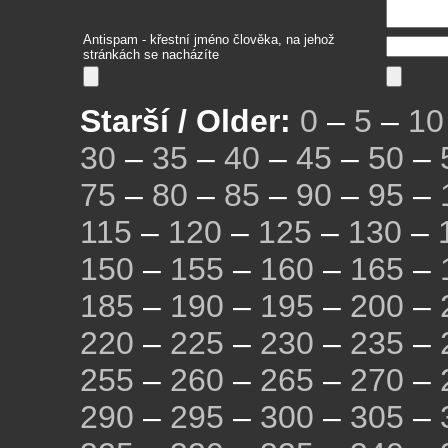
Antispam - křestní jméno člověka, na jehož
stránkách se nacházíte
Starší / Older:
0
–
5
–
10
30
–
35
–
40
–
45
–
50
–
75
–
80
–
85
–
90
–
95
–
115
–
120
–
125
–
130
–
150
–
155
–
160
–
165
–
185
–
190
–
195
–
200
–
220
–
225
–
230
–
235
–
255
–
260
–
265
–
270
–
290
–
295
–
300
–
305
–