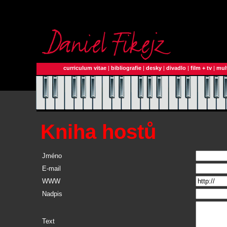
curriculum vitae
|
bibliografie
|
desky
|
divadlo
|
film + tv
|
mul
Kniha hostů
Jméno
E-mail
WWW
Nadpis
Text