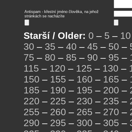
Antispam - křestní jméno člověka, na jehož
stránkách se nacházíte
Starší / Older:
0
–
5
–
10
30
–
35
–
40
–
45
–
50
–
75
–
80
–
85
–
90
–
95
–
115
–
120
–
125
–
130
–
150
–
155
–
160
–
165
–
185
–
190
–
195
–
200
–
220
–
225
–
230
–
235
–
255
–
260
–
265
–
270
–
290
–
295
–
300
–
305
–