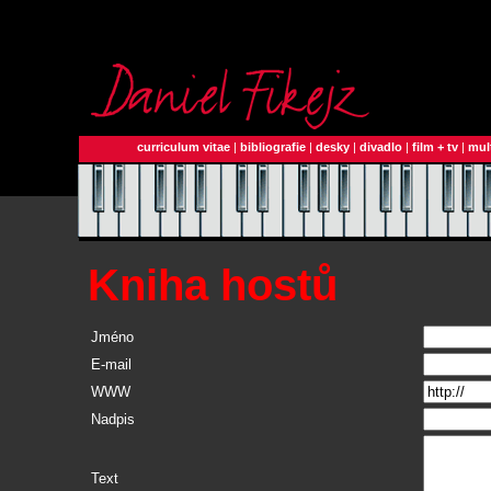
curriculum vitae
|
bibliografie
|
desky
|
divadlo
|
film + tv
|
mul
Kniha hostů
Jméno
E-mail
WWW
Nadpis
Text