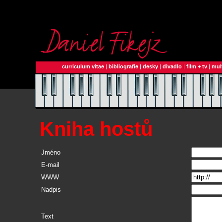
curriculum vitae
|
bibliografie
|
desky
|
divadlo
|
film + tv
|
mul
Kniha hostů
Jméno
E-mail
WWW
Nadpis
Text