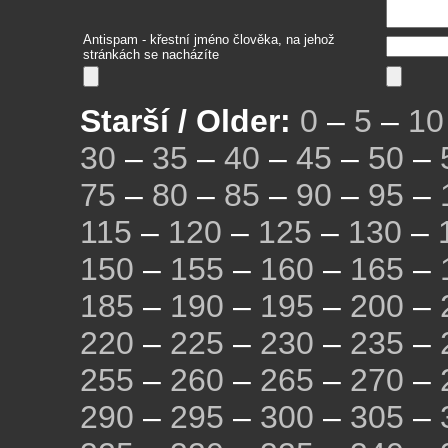
Antispam - křestní jméno člověka, na jehož
stránkách se nacházíte
Starší / Older:
0
–
5
–
10
30
–
35
–
40
–
45
–
50
–
75
–
80
–
85
–
90
–
95
–
115
–
120
–
125
–
130
–
150
–
155
–
160
–
165
–
185
–
190
–
195
–
200
–
220
–
225
–
230
–
235
–
255
–
260
–
265
–
270
–
290
–
295
–
300
–
305
–