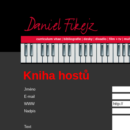
curriculum vitae
|
bibliografie
|
desky
|
divadlo
|
film + tv
|
mul
Kniha hostů
Jméno
E-mail
WWW
Nadpis
Text