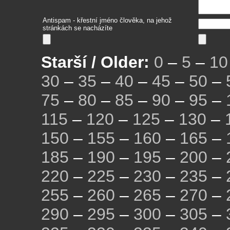
Antispam - křestní jméno člověka, na jehož
stránkách se nacházíte
Starší / Older:
0
–
5
–
10
30
–
35
–
40
–
45
–
50
–
75
–
80
–
85
–
90
–
95
–
115
–
120
–
125
–
130
–
150
–
155
–
160
–
165
–
185
–
190
–
195
–
200
–
220
–
225
–
230
–
235
–
255
–
260
–
265
–
270
–
290
–
295
–
300
–
305
–