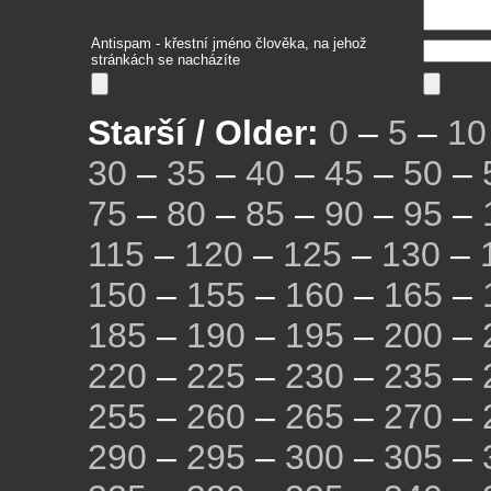
Antispam - křestní jméno člověka, na jehož
stránkách se nacházíte
Starší / Older:
0
–
5
–
10
30
–
35
–
40
–
45
–
50
–
75
–
80
–
85
–
90
–
95
–
115
–
120
–
125
–
130
–
150
–
155
–
160
–
165
–
185
–
190
–
195
–
200
–
220
–
225
–
230
–
235
–
255
–
260
–
265
–
270
–
290
–
295
–
300
–
305
–