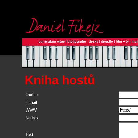
curriculum vitae
|
bibliografie
|
desky
|
divadlo
|
film + tv
|
mul
Kniha hostů
Jméno
E-mail
WWW
Nadpis
Text