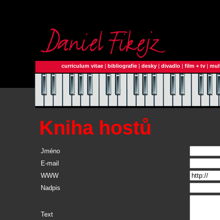
curriculum vitae
|
bibliografie
|
desky
|
divadlo
|
film + tv
|
mul
Kniha hostů
Jméno
E-mail
WWW
Nadpis
Text