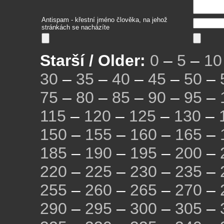
Antispam - křestní jméno člověka, na jehož
stránkách se nacházíte
Starší / Older:
0
–
5
–
10
30
–
35
–
40
–
45
–
50
–
75
–
80
–
85
–
90
–
95
–
115
–
120
–
125
–
130
–
150
–
155
–
160
–
165
–
185
–
190
–
195
–
200
–
220
–
225
–
230
–
235
–
255
–
260
–
265
–
270
–
290
–
295
–
300
–
305
–