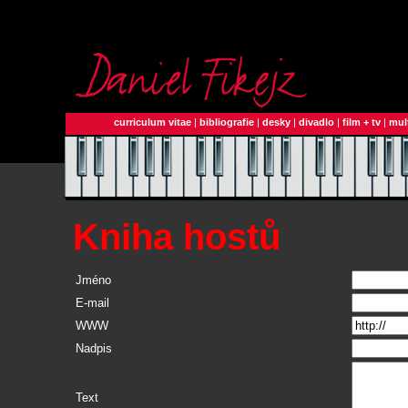
curriculum vitae
|
bibliografie
|
desky
|
divadlo
|
film + tv
|
mul
Kniha hostů
Jméno
E-mail
WWW
Nadpis
Text