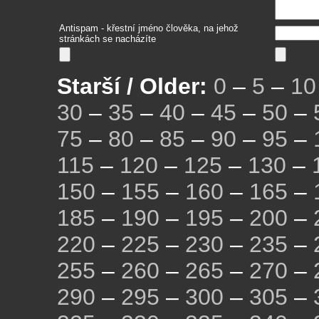
Antispam - křestní jméno člověka, na jehož
stránkách se nacházíte
Starší / Older:
0
–
5
–
10
30
–
35
–
40
–
45
–
50
–
75
–
80
–
85
–
90
–
95
–
115
–
120
–
125
–
130
–
150
–
155
–
160
–
165
–
185
–
190
–
195
–
200
–
220
–
225
–
230
–
235
–
255
–
260
–
265
–
270
–
290
–
295
–
300
–
305
–